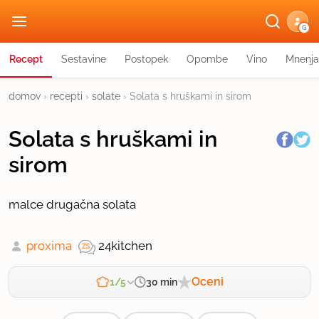
G
Recept
Sestavine
Postopek
Opombe
Vino
Mnenja
domov
›
recepti
›
solate
›
Solata s hruškami in sirom
Solata s hruškami in
sirom
malce drugačna solata
proxima
24kitchen
Oceni
30 min
1/5
Zahtevnost