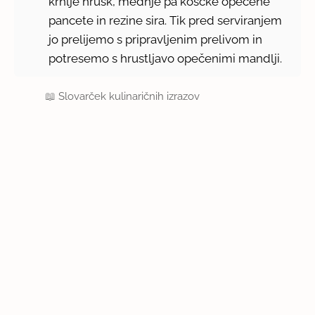
krhlje hrušk, mednje pa koščke opečene
pancete in rezine sira. Tik pred serviranjem
jo prelijemo s pripravljenim prelivom in
potresemo s hrustljavo opečenimi mandlji.
📖
Slovarček kulinaričnih izrazov