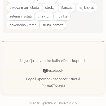
slivova marmelada
štruklji
flancati
naj biskvit
zelena v solati
ćrn kruh
ribji file
cokoladna krema
skutni namaz
Največja slovenska kulinarična skupnost.
Facebook
Pogoji uporabe
Zasebnost
Piškotki
Pomoč
Trženje
© 2026 Spletna kulinarika d.o.o.