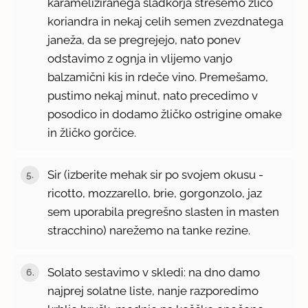
karameliziranega sladkorja stresemo žlico
koriandra in nekaj celih semen zvezdnatega
janeža, da se pregrejejo, nato ponev
odstavimo z ognja in vlijemo vanjo
balzamični kis in rdeče vino. Premešamo,
pustimo nekaj minut, nato precedimo v
posodico in dodamo žličko ostrigine omake
in žličko gorčice.
Sir (izberite mehak sir po svojem okusu -
ricotto, mozzarello, brie, gorgonzolo, jaz
sem uporabila pregrešno slasten in masten
stracchino) narežemo na tanke rezine.
Solato sestavimo v skledi: na dno damo
najprej solatne liste, nanje razporedimo