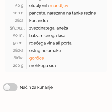
50 g 
olupljenih
mandljev
100 g 
pancete, narezane na tanke rezine
žlica 
koriandra
ščepec 
zvezdnatega janeža
50 ml 
balzamičnega kisa
50 ml 
rdečega vina ali porta
žlička 
ostrigine omake
žlička 
gorčice
200 g 
mehkega sira
Način za kuhanje