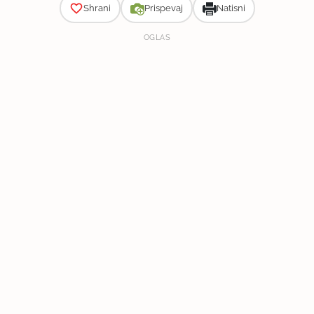
Shrani
Prispevaj
Natisni
OGLAS