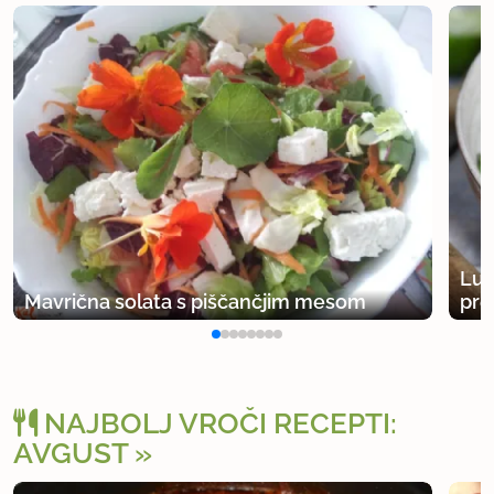
Lub
Mavrična solata s piščančjim mesom
pre
NAJBOLJ VROČI RECEPTI:
AVGUST