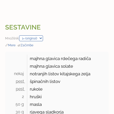
SESTAVINE
Množilnik:
📏
Mere
·
🌿
Začimbe
majhna glavica rdečega radiča
majhna glavica solate
nekaj 
notranjih listov kitajskega zelja
pest 
špinačnih listov
pest 
rukole
2 
hruški
50 g 
masla
30 g 
rjavega sladkorja