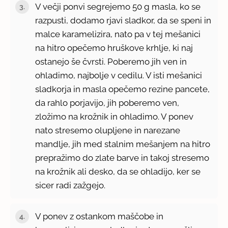
V večji ponvi segrejemo 50 g masla, ko se
razpusti, dodamo rjavi sladkor, da se speni in
malce karamelizira, nato pa v tej mešanici
na hitro opečemo hruškove krhlje, ki naj
ostanejo še čvrsti. Poberemo jih ven in
ohladimo, najbolje v cedilu. V isti mešanici
sladkorja in masla opečemo rezine pancete,
da rahlo porjavijo, jih poberemo ven,
zložimo na krožnik in ohladimo. V ponev
nato stresemo olupljene in narezane
mandlje, jih med stalnim mešanjem na hitro
prepražimo do zlate barve in takoj stresemo
na krožnik ali desko, da se ohladijo, ker se
sicer radi zažgejo.
V ponev z ostankom maščobe in