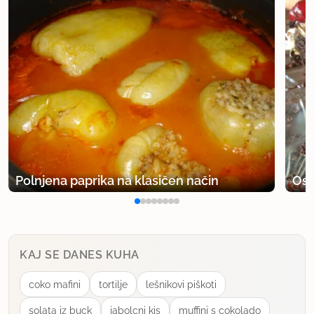
Polnjena paprika na klasičen način
Osv
KAJ SE DANES KUHA
coko mafini
tortilje
lešnikovi piškoti
solata iz buck
jabolcni kis
muffini s cokolado