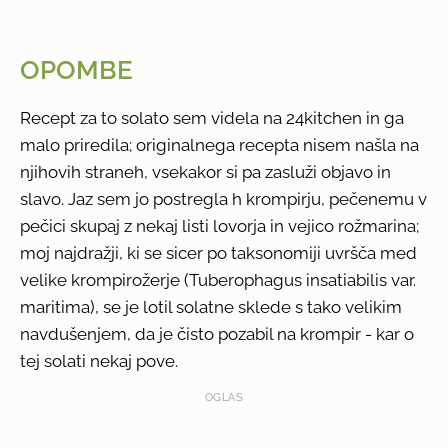
OPOMBE
Recept za to solato sem videla na 24kitchen in ga
malo priredila; originalnega recepta nisem našla na
njihovih straneh, vsekakor si pa zasluži objavo in
slavo. Jaz sem jo postregla h krompirju, pečenemu v
pečici skupaj z nekaj listi lovorja in vejico rožmarina;
moj najdražji, ki se sicer po taksonomiji uvršča med
velike krompirožerje (Tuberophagus insatiabilis var.
maritima), se je lotil solatne sklede s tako velikim
navdušenjem, da je čisto pozabil na krompir - kar o
tej solati nekaj pove.
OGLAS