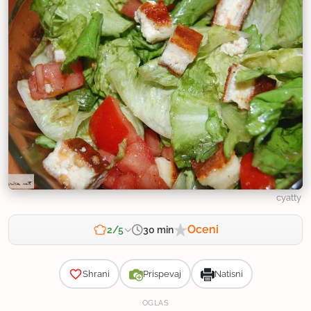
cyatty
Oceni
30 min
2/5
Zahtevnost
Shrani
Prispevaj
Natisni
OGLAS