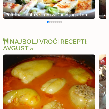
Poletna solata s sirom za žar in jogurtom
Lar
NAJBOLJ VROČI RECEPTI:
AVGUST