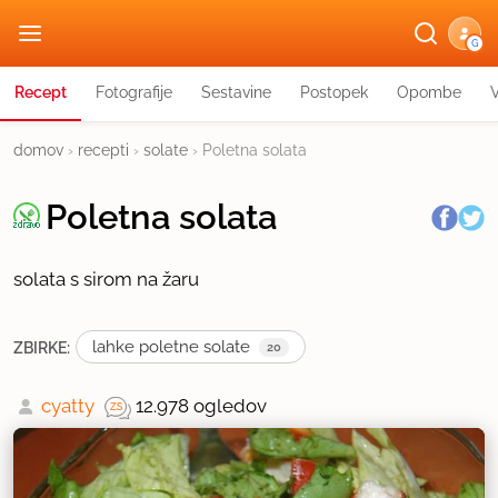
G
Recept
Fotografije
Sestavine
Postopek
Opombe
domov
›
recepti
›
solate
›
Poletna solata
Poletna solata
solata s sirom na žaru
lahke poletne solate
ZBIRKE:
20
cyatty
12.978 ogledov