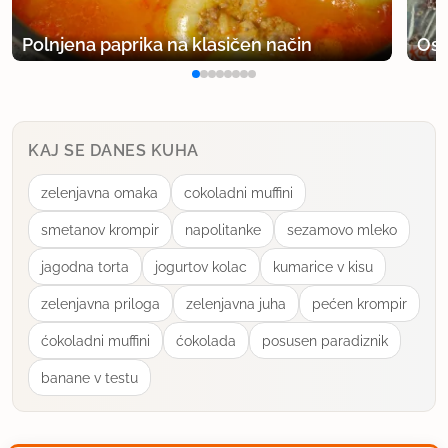
Polnjena paprika na klasičen način
Osv
KAJ SE DANES KUHA
zelenjavna omaka
cokoladni muffini
smetanov krompir
napolitanke
sezamovo mleko
jagodna torta
jogurtov kolac
kumarice v kisu
zelenjavna priloga
zelenjavna juha
pećen krompir
ćokoladni muffini
ćokolada
posusen paradiznik
banane v testu