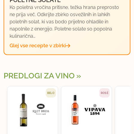
Ko poletna vročina pritisne, težka hrana preprosto
ne prija več. Odkrijte zbirko osvežilnih in lahkih
poletnih solat, ki vas bodo prijetno ohladile in
napolnile z energijo. Poletne solate so popolna
kulinarična…
Glej vse recepte v zbirki
PREDLOGI ZA VINO
BELO
ROSÉ