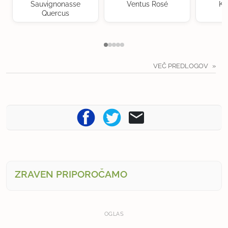
Sauvignonasse
Ventus Rosé
Kr
Quercus
VEČ PREDLOGOV
ZRAVEN PRIPOROČAMO
OGLAS