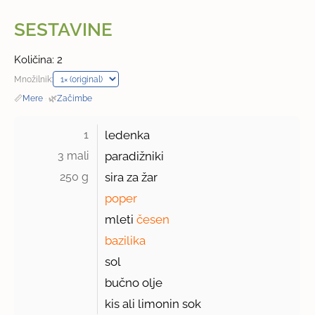
SESTAVINE
Količina: 2
Množilnik:
📏
Mere
·
🌿
Začimbe
1 
ledenka
3 mali 
paradižniki
250 g 
sira za žar
poper
mleti
česen
bazilika
sol
bučno olje
kis ali limonin sok