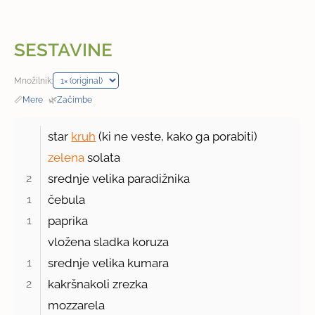
SESTAVINE
Množilnik:
📏
Mere
·
🌿
Začimbe
star
kruh
(ki ne veste, kako ga porabiti)
zelena
solata
2 
srednje velika paradižnika
1 
čebula
1 
paprika
vložena sladka koruza
1 
srednje velika kumara
2 
kakršnakoli zrezka
mozzarela