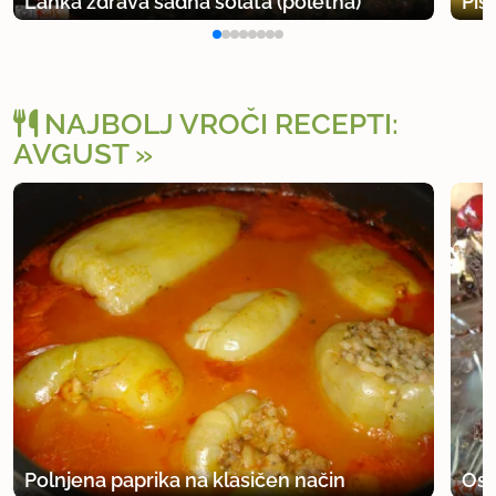
Lahka zdrava sadna solata (poletna)
Pis
NAJBOLJ VROČI RECEPTI:
AVGUST
Polnjena paprika na klasičen način
Osv