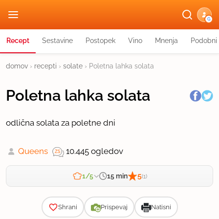
G
Recept
Sestavine
Postopek
Vino
Mnenja
Podobni 
domov
›
recepti
›
solate
›
Poletna lahka solata
Poletna lahka solata
odlična solata za poletne dni
Queens
10.445 ogledov
5
15 min
1/5
(1)
Zahtevnost
Shrani
Prispevaj
Natisni