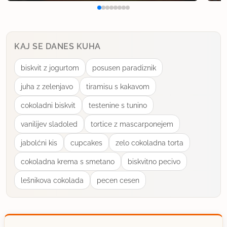
KAJ SE DANES KUHA
biskvit z jogurtom
posusen paradiznik
juha z zelenjavo
tiramisu s kakavom
cokoladni biskvit
testenine s tunino
vanilijev sladoled
tortice z mascarponejem
jabolćni kis
cupcakes
zelo cokoladna torta
cokoladna krema s smetano
biskvitno pecivo
lešnikova cokolada
pecen cesen