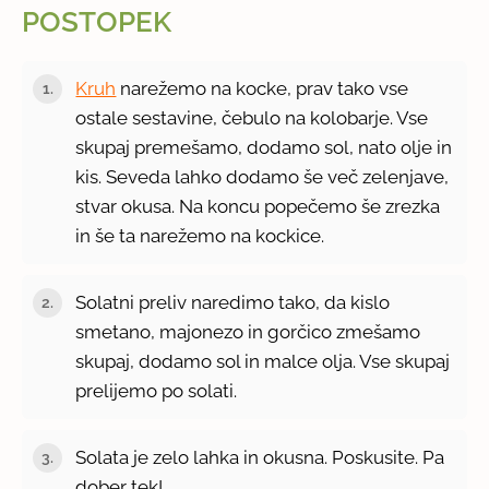
POSTOPEK
Kruh
narežemo na kocke, prav tako vse
ostale sestavine, čebulo na kolobarje. Vse
skupaj premešamo, dodamo sol, nato olje in
kis. Seveda lahko dodamo še več zelenjave,
stvar okusa. Na koncu popečemo še zrezka
in še ta narežemo na kockice.
Solatni preliv naredimo tako, da kislo
smetano, majonezo in gorčico zmešamo
skupaj, dodamo sol in malce olja. Vse skupaj
prelijemo po solati.
Solata je zelo lahka in okusna. Poskusite. Pa
dober tek!