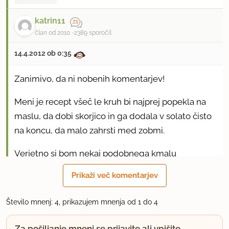
katrin11
član od 2010
2389 sporočil
14.4.2012 ob 0:35
Zanimivo, da ni nobenih komentarjev!
Meni je recept všeč le kruh bi najprej popekla na
maslu, da dobi skorjico in ga dodala v solato čisto
na koncu, da malo zahrsti med zobmi.
Verjetno si bom nekaj podobnega kmalu
privoščila, le solata mi mora zrasti.
Prikaži več komentarjev
uporabno
Število mnenj: 4, prikazujem mnenja od 1 do 4
Queens
Za pošiljanje mnenj se prijavite ali vpišite.