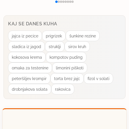
KAJ SE DANES KUHA
jajca iz pecice
prigrizek
šunkine rezine
sladica iz jagod
struklji
sirov kruh
kokosova krema
kompotov puding
omaka za testenine
limonini piškoti
peteršiljev krompir
torta brez jajc
fizol v solati
drobnjakova solata
rakovica