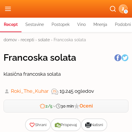
G
Recept
Sestavine
Postopek
Vino
Mnenja
Podobni 
domov
›
recepti
›
solate
›
Francoska solata
Francoska solata
klasična francoska solata
Roki_The_Kuhar
19.245 ogledov
Oceni
30 min
2/5
Zahtevnost
Shrani
Prispevaj
Natisni