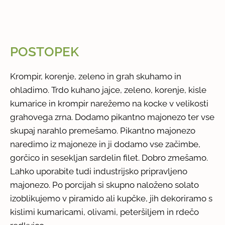
POSTOPEK
Krompir, korenje, zeleno in grah skuhamo in
ohladimo. Trdo kuhano jajce, zeleno, korenje, kisle
kumarice in krompir narežemo na kocke v velikosti
grahovega zrna. Dodamo pikantno majonezo ter vse
skupaj narahlo premešamo. Pikantno majonezo
naredimo iz majoneze in ji dodamo vse začimbe,
gorčico in sesekljan sardelin filet. Dobro zmešamo.
Lahko uporabite tudi industrijsko pripravljeno
majonezo. Po porcijah si skupno naloženo solato
izoblikujemo v piramido ali kupčke, jih dekoriramo s
kislimi kumaricami, olivami, peteršiljem in rdečo