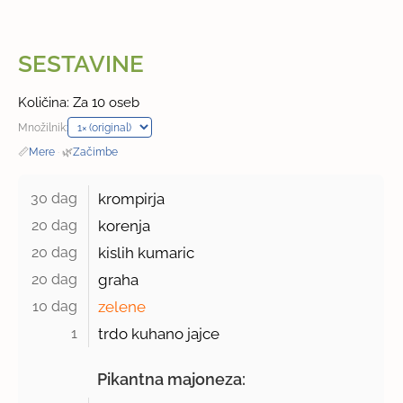
SESTAVINE
Količina: Za 10 oseb
Množilnik:
📏
Mere
·
🌿
Začimbe
30 dag 
krompirja
20 dag 
korenja
20 dag 
kislih kumaric
20 dag 
graha
10 dag 
zelene
1 
trdo kuhano jajce
Pikantna majoneza: