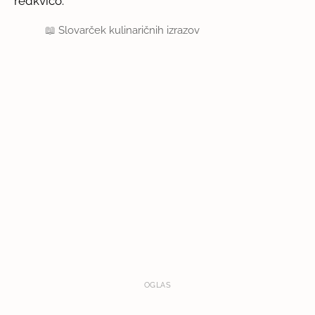
redkvico.
📖
Slovarček kulinaričnih izrazov
OGLAS