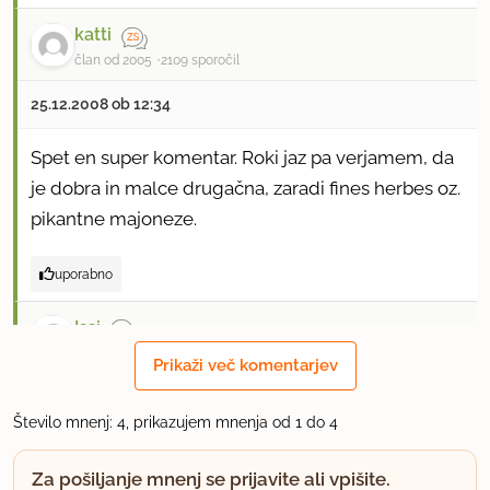
katti
član od 2005
2109 sporočil
25.12.2008 ob 12:34
Spet en super komentar. Roki jaz pa verjamem, da
je dobra in malce drugačna, zaradi fines herbes oz.
pikantne majoneze.
uporabno
Issi
član od 2007
704 sporočil
Prikaži več komentarjev
25.12.2008 ob 12:38
Število mnenj: 4, prikazujem mnenja od 1 do 4
Mene predvsem zanima, ali je Tinkibinki recept
Za pošiljanje mnenj se prijavite ali vpišite.
preizkusil(a) in dejansko smrdi, ali ji (mu) smrdi