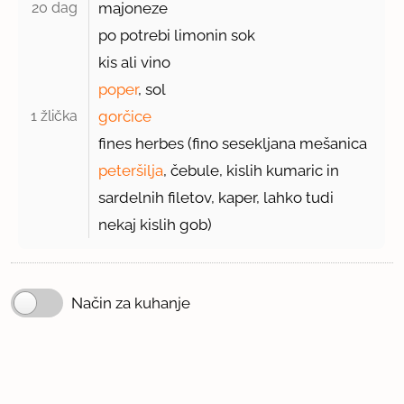
20 dag 
majoneze
po potrebi limonin sok
kis ali vino
poper
, sol
1 žlička 
gorčice
fines herbes (fino sesekljana mešanica
peteršilja
, čebule, kislih kumaric in
sardelnih filetov, kaper, lahko tudi
nekaj kislih gob)
Način za kuhanje