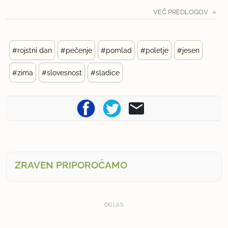
VEČ PREDLOGOV
#rojstni dan
#pečenje
#pomlad
#poletje
#jesen
#zima
#slovesnost
#sladice
ZRAVEN PRIPOROČAMO
OGLAS