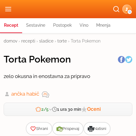
G
Recept
Sestavine
Postopek
Vino
Mnenja
domov
›
recepti
›
sladice
›
torte
›
Torta Pokemon
Torta Pokemon
zelo okusna in enostavna za pripravo
ančka habič
Oceni
1 ura 30 min
2/5
Zahtevnost
Shrani
Prispevaj
Natisni