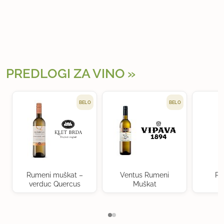
PREDLOGI ZA VINO
BELO
BELO
Rumeni muškat –
Ventus Rumeni
Po
verduc Quercus
Muškat