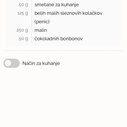
50 g 
smetane za kuhanje
125 g 
belih malih sleznovih kolačkov
(penic)
250 g 
malin
50 g 
čokoladnih bonbonov
Način za kuhanje