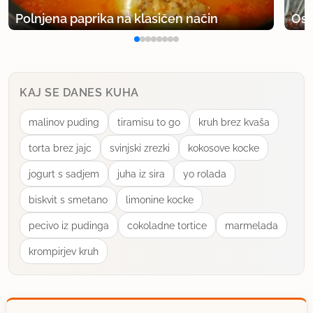
Polnjena paprika na klasičen način
Osv
KAJ SE DANES KUHA
malinov puding
tiramisu to go
kruh brez kvaša
torta brez jajc
svinjski zrezki
kokosove kocke
jogurt s sadjem
juha iz sira
yo rolada
biskvit s smetano
limonine kocke
pecivo iz pudinga
cokoladne tortice
marmelada
krompirjev kruh