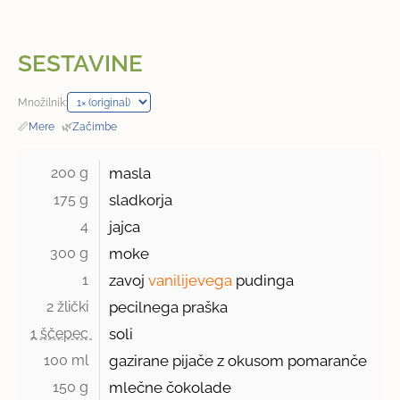
SESTAVINE
Množilnik:
📏
Mere
·
🌿
Začimbe
200 g 
masla
175 g 
sladkorja
4 
jajca
300 g 
moke
1 
zavoj
vanilijevega
pudinga
2 žlički 
pecilnega praška
1 ščepec 
soli
100 ml 
gazirane pijače z okusom pomaranče
150 g 
mlečne čokolade