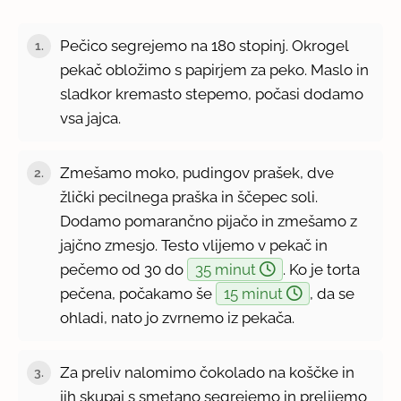
Pečico segrejemo na 180 stopinj. Okrogel
1.
pekač obložimo s papirjem za peko. Maslo in
sladkor kremasto stepemo, počasi dodamo
vsa jajca.
Zmešamo moko, pudingov prašek, dve
2.
žlički pecilnega praška in ščepec soli.
Dodamo pomarančno pijačo in zmešamo z
jajčno zmesjo. Testo vlijemo v pekač in
pečemo od 30 do
35 minut
. Ko je torta
pečena, počakamo še
15 minut
, da se
ohladi, nato jo zvrnemo iz pekača.
Za preliv nalomimo čokolado na koščke in
3.
jih skupaj s smetano segrejemo in prelijemo