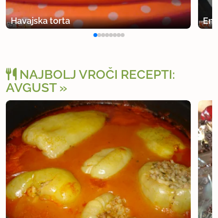
Havajska torta
Eno
NAJBOLJ VROČI RECEPTI:
AVGUST