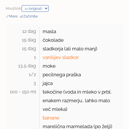
Množilnik:
📏
Mere
·
🌿
Začimbe
12 dag 
masla
15 dag 
čokolade
15 dag 
sladkorja (ali malo manj)
1 
vanilijev sladkor
13,5 dag 
moke
1/2 
pecilnega praška
3 
jajca
100 - 150 ml 
tekočine (voda in mleko v prbl.
enakem razmerju.. lahko malo
več mleka)
banane
marelična marmelada (po želji)