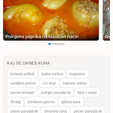
Polnjena paprika na klasičen način
Osv
KAJ SE DANES KUHA
limonini piškoti
sadna tortica
majoneza
vanilijino pecivo
ćrn kruh
zeljnata solata
pecen krompir
polnjen paradiznik
fizol v solati
štruklji
lešnikovo pecivo
ajdova kasa
zeleni paradiznik
limonina torta
pecen paradiznik