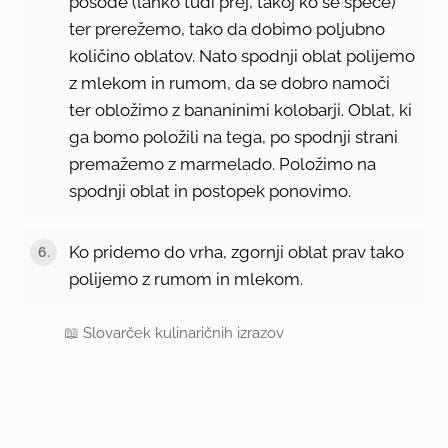
posode (lahko tudi prej, takoj ko se speče)
ter prerežemo, tako da dobimo poljubno
količino oblatov. Nato spodnji oblat polijemo
z mlekom in rumom, da se dobro namoči
ter obložimo z bananinimi kolobarji. Oblat, ki
ga bomo položili na tega, po spodnji strani
premažemo z marmelado. Položimo na
spodnji oblat in postopek ponovimo.
Ko pridemo do vrha, zgornji oblat prav tako
polijemo z rumom in mlekom.
📖
Slovarček kulinaričnih izrazov