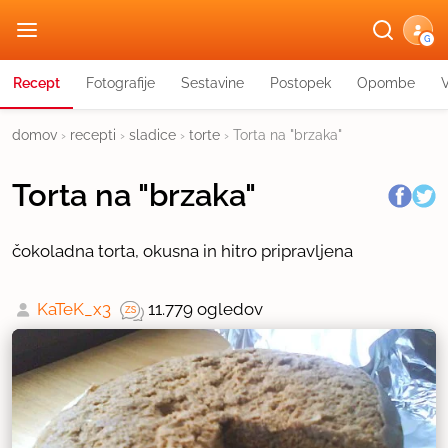
G
Recept
Fotografije
Sestavine
Postopek
Opombe
domov
›
recepti
›
sladice
›
torte
›
Torta na "brzaka"
Torta na "brzaka"
čokoladna torta, okusna in hitro pripravljena
KaTeK_x3
11.779 ogledov