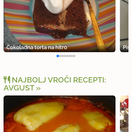
Čokoladna torta na hitro
Pis
NAJBOLJ VROČI RECEPTI:
AVGUST