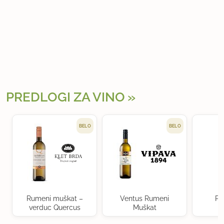
PREDLOGI ZA VINO
BELO
BELO
Rumeni muškat –
Ventus Rumeni
Po
verduc Quercus
Muškat