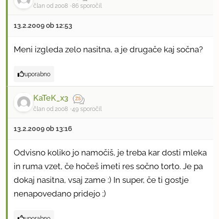
član od 2008
86 sporočil
13.2.2009 ob 12:53
Meni izgleda zelo nasitna, a je drugače kaj sočna?
uporabno
KaTeK_x3
član od 2008
49 sporočil
13.2.2009 ob 13:16
Odvisno koliko jo namočiš, je treba kar dosti mleka
in ruma vzet, če hočeš imeti res sočno torto. Je pa
dokaj nasitna, vsaj zame :) In super, če ti gostje
nenapovedano pridejo ;)
uporabno