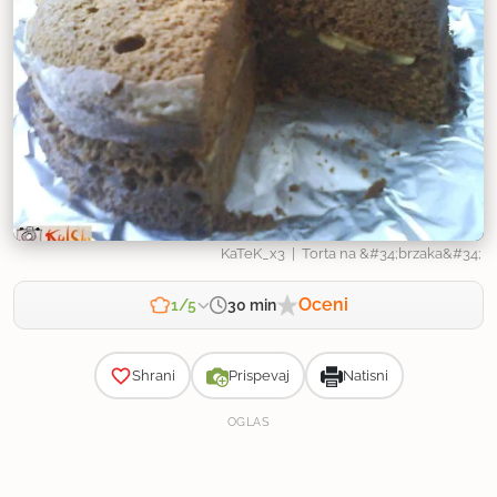
KaTeK_x3
| Torta na &#34;brzaka&#34;
Oceni
30 min
1/5
Zahtevnost
Shrani
Prispevaj
Natisni
OGLAS