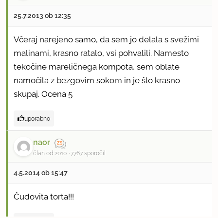
25.7.2013 ob 12:35
Včeraj narejeno samo, da sem jo delala s svežimi
malinami, krasno ratalo, vsi pohvalili. Namesto
tekočine mareličnega kompota, sem oblate
namočila z bezgovim sokom in je šlo krasno
skupaj. Ocena 5
uporabno
naor
član od 2010
7767 sporočil
4.5.2014 ob 15:47
Čudovita torta!!!