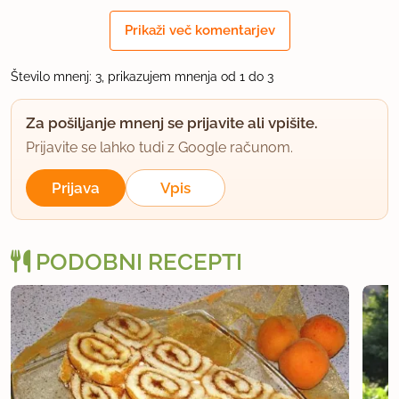
uporabno
Prikaži več komentarjev
JanisJoplin
član od 2011
1953 sporočil
Število mnenj: 3, prikazujem mnenja od 1 do 3
7.5.2014 ob 15:14
Za pošiljanje mnenj se prijavite ali vpišite.
Prijavite se lahko tudi z Google računom.
Naor, hvala :)
Prijava
Vpis
uporabno
PODOBNI RECEPTI