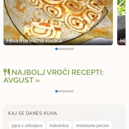
Hitra marelična sladica
Hit
NAJBOLJ VROČI RECEPTI:
AVGUST
Polnjena paprika na klasičen način
Osv
KAJ SE DANES KUHA
jajca z zelenjavo
hobotnica
enostavno pecivo