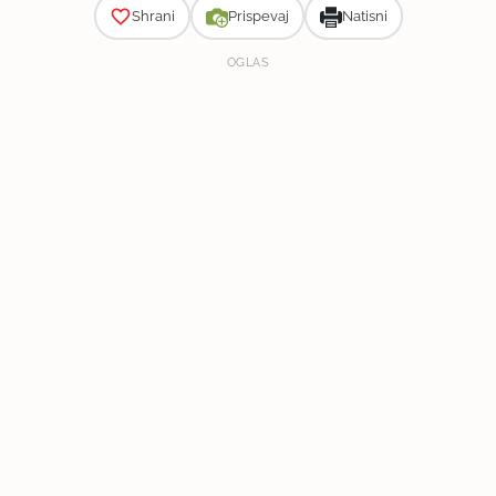
Shrani
Prispevaj
Natisni
OGLAS