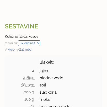
SESTAVINE
Količina: 12-14 kosov
Množilnik:
📏
Mere
·
🌿
Začimbe
Biskvit:
4 
jajca
4 žlice 
hladne vode
ščepec 
soli
200 g 
sladkorja
160 g 
moke
1/2 
pecilnega praška