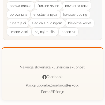
porova omaka
šunkine rezine
novoletna torta
porova juha
enostavna jajca
kokosov puding
tuna z jajci
sladica s pudingom
biskvitne kocke
limone v soli
naj naj muffini
pecen sir
Največja slovenska kulinarična skupnost.
Facebook
Pogoji uporabe
Zasebnost
Piškotki
Pomoč
Trženje