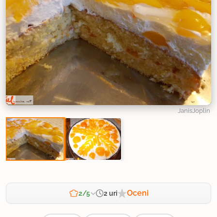
JanisJoplin
Oceni
2 uri
2/5
Zahtevnost