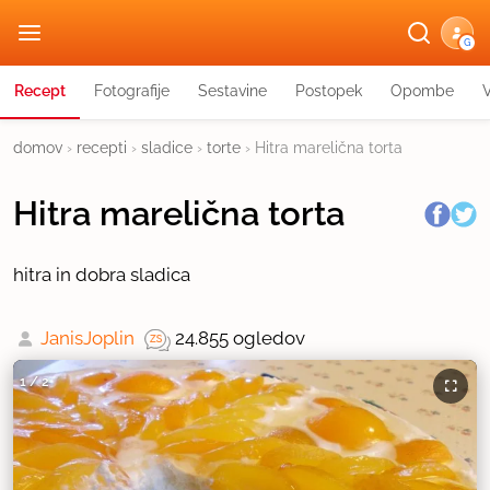
G
Recept
Fotografije
Sestavine
Postopek
Opombe
domov
›
recepti
›
sladice
›
torte
›
Hitra marelična torta
Hitra marelična torta
hitra in dobra sladica
JanisJoplin
24.855 ogledov
1
/
2