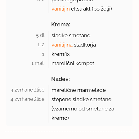
vanilijin
ekstrakt (po želji)
Krema:
5 dl 
sladke smetane
1-2 
vanilijina
sladkorja
1 
kremfix
1 mali 
marelični kompot
Nadev:
4 zvrhane žlice 
marelične marmelade
4 zvrhane žlice 
stepene sladke smetane
(vzamemo od smetane za
kremo)