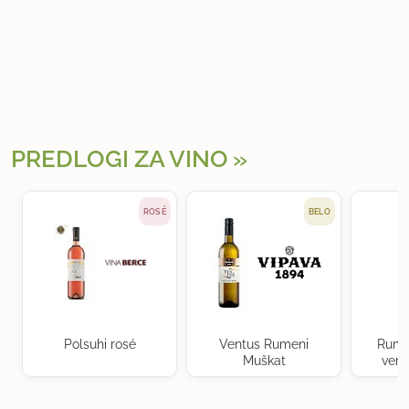
PREDLOGI ZA VINO
ROSÉ
BELO
Polsuhi rosé
Ventus Rumeni
Rume
Muškat
verd