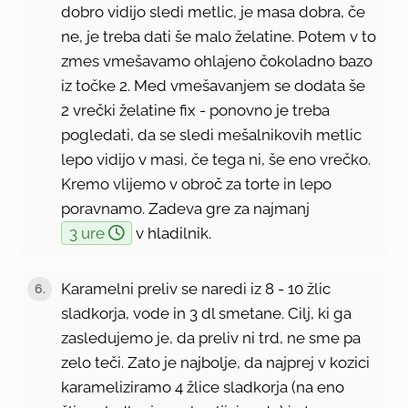
dobro vidijo sledi metlic, je masa dobra, če
ne, je treba dati še malo želatine. Potem v to
zmes vmešavamo ohlajeno čokoladno bazo
iz točke 2. Med vmešavanjem se dodata še
2 vrečki želatine fix - ponovno je treba
pogledati, da se sledi mešalnikovih metlic
lepo vidijo v masi, če tega ni, še eno vrečko.
Kremo vlijemo v obroč za torte in lepo
poravnamo. Zadeva gre za najmanj
3 ure
v hladilnik.
Karamelni preliv se naredi iz 8 - 10 žlic
6.
sladkorja, vode in 3 dl smetane. Cilj, ki ga
zasledujemo je, da preliv ni trd, ne sme pa
zelo teči. Zato je najbolje, da najprej v kozici
karameliziramo 4 žlice sladkorja (na eno