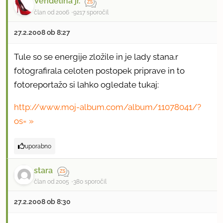
Vendelina jr.
član od 2006
9217 sporočil
27.2.2008 ob 8:27
Tule so se energije zložile in je lady stana.r
fotografirala celoten postopek priprave in to
fotoreportažo si lahko ogledate tukaj:
http://www.moj-album.com/album/11078041/?
os=
uporabno
stara
član od 2005
380 sporočil
27.2.2008 ob 8:30