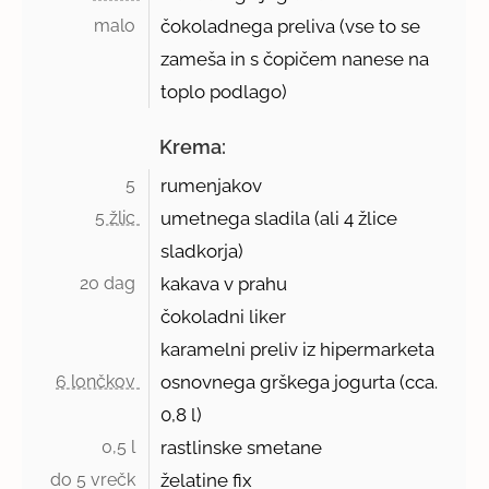
malo 
čokoladnega preliva (vse to se
zameša in s čopičem nanese na
toplo podlago)
Krema:
5 
rumenjakov
5 žlic 
umetnega sladila (ali 4 žlice
sladkorja)
20 dag 
kakava v prahu
čokoladni liker
karamelni preliv iz hipermarketa
6 lončkov 
osnovnega grškega jogurta (cca.
0,8 l)
0,5 l 
rastlinske smetane
do 5 vrečk 
želatine fix