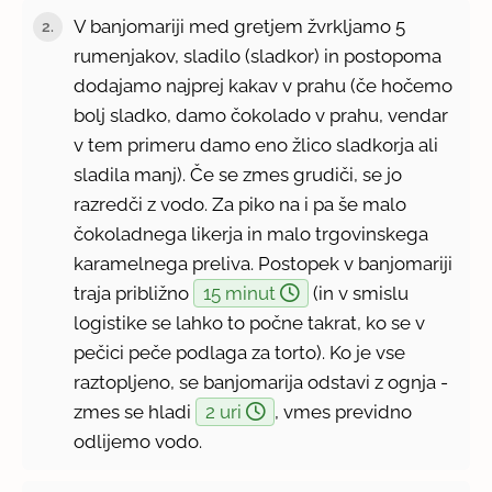
V banjomariji med gretjem žvrkljamo 5
2.
rumenjakov, sladilo (sladkor) in postopoma
dodajamo najprej kakav v prahu (če hočemo
bolj sladko, damo čokolado v prahu, vendar
v tem primeru damo eno žlico sladkorja ali
sladila manj). Če se zmes grudiči, se jo
razredči z vodo. Za piko na i pa še malo
čokoladnega likerja in malo trgovinskega
karamelnega preliva. Postopek v banjomariji
traja približno
15 minut
(in v smislu
logistike se lahko to počne takrat, ko se v
pečici peče podlaga za torto). Ko je vse
raztopljeno, se banjomarija odstavi z ognja -
zmes se hladi
2 uri
, vmes previdno
odlijemo vodo.