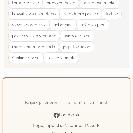
torta brez jajc
orehovo maslo
sezamovo mleko
uporabno
biskvit s kislo smetano
zelo dobro pecivo
tortilje
vlozen paradiznik
hobotnica
tešto za pico
mamamia
član od 2004
15868 sporočil
pecivo s kislo smetano
svinjska ribica
27.2.2008 ob 9:28
marelicna marmelada
jogurtov kolać
šunkine rezine
bucke v omaki
Kdor zna, ta zna. Kapa dol obema. Mamamia
uporabno
barbara9
član od 2007
757 sporočil
Največja slovenska kulinarična skupnost.
27.2.2008 ob 9:42
Facebook
Najbrž bosta vedeli odgovor.
Pogoji uporabe
Zasebnost
Piškotki