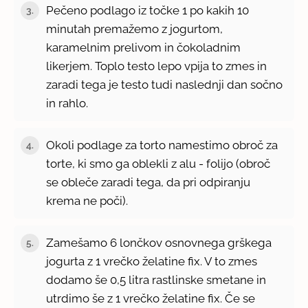
Pečeno podlago iz točke 1 po kakih 10
3.
minutah premažemo z jogurtom,
karamelnim prelivom in čokoladnim
likerjem. Toplo testo lepo vpija to zmes in
zaradi tega je testo tudi naslednji dan sočno
in rahlo.
Okoli podlage za torto namestimo obroč za
4.
torte, ki smo ga oblekli z alu - folijo (obroč
se obleče zaradi tega, da pri odpiranju
krema ne poči).
Zamešamo 6 lončkov osnovnega grškega
5.
jogurta z 1 vrečko želatine fix. V to zmes
dodamo še 0,5 litra rastlinske smetane in
utrdimo še z 1 vrečko želatine fix. Če se