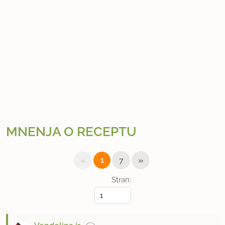
MNENJA O RECEPTU
«
»
1
7
Stran: