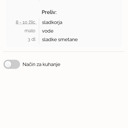
Preliv:
8 - 10 žlic 
sladkorja
malo 
vode
3 dl 
sladke smetane
Način za kuhanje