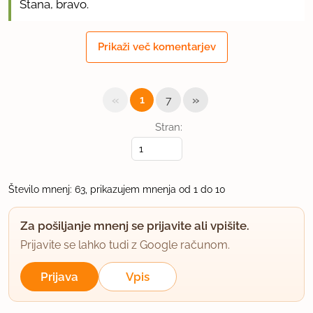
Stana, bravo.
Tvoja fotoreportaža je čudovita - še posebej pa
Prikaži več komentarjev
končni izdelek. Najbrž je tudi zelo, zelo dobro.
Kje pa se dobi grški jogort?
«
»
1
7
uporabno
Stran:
Vendelina jr.
član od 2006
9217 sporočil
Število mnenj: 63, prikazujem mnenja od 1 do 10
27.2.2008 ob 8:47
Za pošiljanje mnenj se prijavite ali vpišite.
Stara, v vseh hipermarketih ga imajo....
Prijavite se lahko tudi z Google računom.
uporabno
Prijava
Vpis
stara