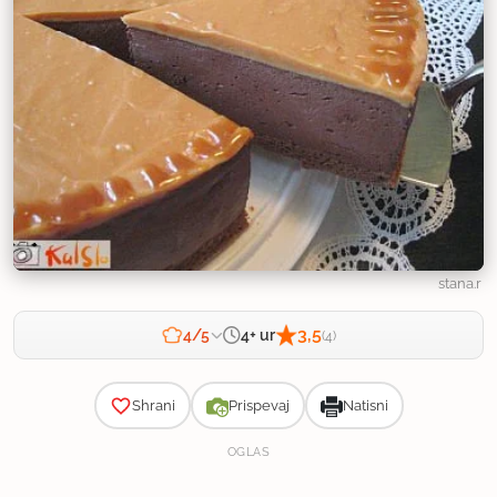
stana.r
3,5
4+ ur
4/5
(4)
Zahtevnost
Shrani
Prispevaj
Natisni
OGLAS