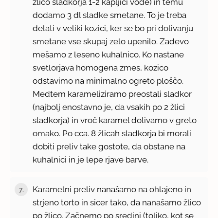
žlico sladkorja 1-2 kapljici vode) in temu
dodamo 3 dl sladke smetane. To je treba
delati v veliki kozici, ker se bo pri dolivanju
smetane vse skupaj zelo upenilo. Zadevo
mešamo z leseno kuhalnico. Ko nastane
svetlorjava homogena zmes, kozico
odstavimo na minimalno ogreto ploščo.
Medtem karameliziramo preostali sladkor
(najbolj enostavno je, da vsakih po 2 žlici
sladkorja) in vroč karamel dolivamo v greto
omako. Po cca. 8 žlicah sladkorja bi morali
dobiti preliv take gostote, da obstane na
kuhalnici in je lepe rjave barve.
Karamelni preliv nanašamo na ohlajeno in
7.
strjeno torto in sicer tako, da nanašamo žlico
po žlico. Začnemo po sredini (toliko, kot se