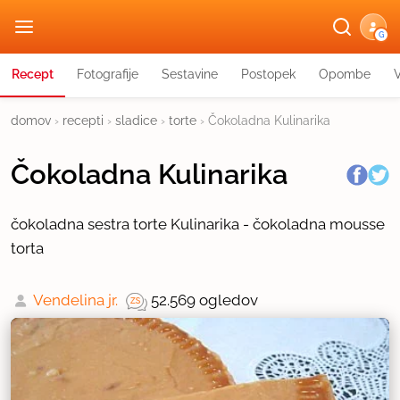
G
Recept
Fotografije
Sestavine
Postopek
Opombe
domov
›
recepti
›
sladice
›
torte
›
Čokoladna Kulinarika
Čokoladna Kulinarika
čokoladna sestra torte Kulinarika - čokoladna mousse
torta
Vendelina jr.
52.569 ogledov