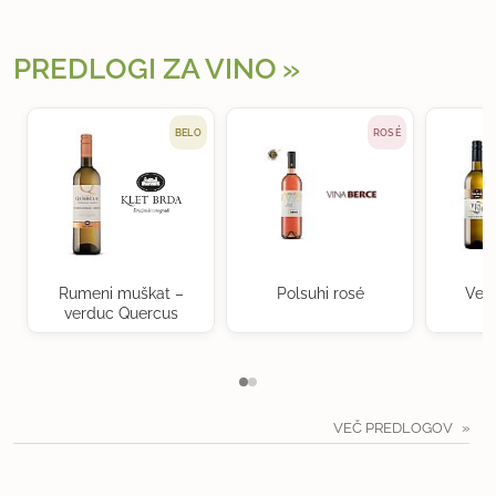
PREDLOGI ZA VINO
BELO
ROSÉ
Rumeni muškat –
Polsuhi rosé
Ven
verduc Quercus
VEČ PREDLOGOV