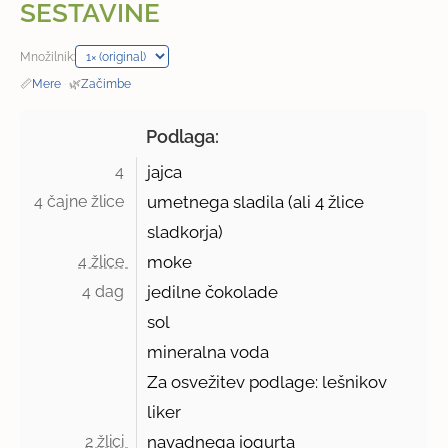
SESTAVINE
Množilnik:
📏
Mere
·
🌿
Začimbe
Podlaga:
4 
jajca
4 čajne žlice 
umetnega sladila (ali 4 žlice
sladkorja)
4 žlice 
moke
4 dag 
jedilne čokolade
sol
mineralna voda
Za osvežitev podlage: lešnikov
liker
2 žlici 
navadnega jogurta