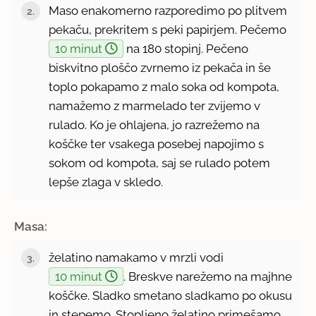
Maso enakomerno razporedimo po plitvem
pekaču, prekritem s peki papirjem. Pečemo
10 minut
na 180 stopinj. Pečeno
biskvitno ploščo zvrnemo iz pekača in še
toplo pokapamo z malo soka od kompota,
namažemo z marmelado ter zvijemo v
rulado. Ko je ohlajena, jo razrežemo na
koščke ter vsakega posebej napojimo s
sokom od kompota, saj se rulado potem
lepše zlaga v skledo.
Masa:
želatino namakamo v mrzli vodi
10 minut
. Breskve narežemo na majhne
koščke. Sladko smetano sladkamo po okusu
in stepemo. Stopljeno želatino primešamo