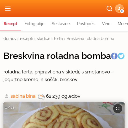
G
Recept
Fotografije
Sestavine
Postopek
Vino
Mnen
domov
›
recepti
›
sladice
›
torte
›
Breskvina roladna bomba
Breskvina roladna bomba
roladna torta, pripravljena v skledi, s smetanovo -
jogurtno kremo in koščki breskev
sabina bina
62.239 ogledov
1
/
11