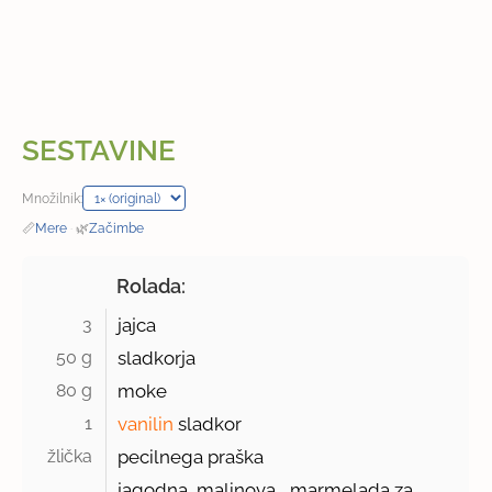
SESTAVINE
Množilnik:
📏
Mere
·
🌿
Začimbe
Rolada:
3 
jajca
50 g 
sladkorja
80 g 
moke
1 
vanilin
sladkor
žlička 
pecilnega praška
jagodna, malinova,...marmelada za