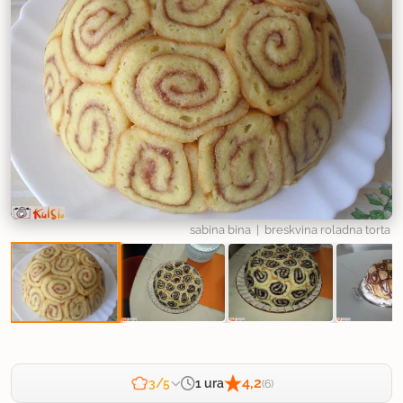
sabina bina
| breskvina roladna torta
4,2
1 ura
3/5
(6)
Zahtevnost