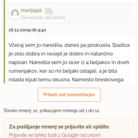
marijajak
član od 2009
118 sporočil
16.12.2009 ob 9:40
Včeraj sem jo naredila, danes pa poskusila. Sladica
je zelo dobra in recept je dobro in natančno
napisan. Naredila sem jo sicer iz 4 beljakov in dveh
rumenjakov, ker so mi beljaki ostajali, a je bila
rolada kljub temu okusna. Namesto breskovega
kompota sem uporabila mareličnega.
Prikaži več komentarjev
Dodala bi samo še to, da sem naredila kremo le iz
polovične mase, ker imam raje več testa in manj
Število mnenj: 10, prikazujem mnenja od 1 do 10
kreme.
Za pošiljanje mnenj se prijavite ali vpišite.
Prijavite se lahko tudi z Google računom.
uporabno