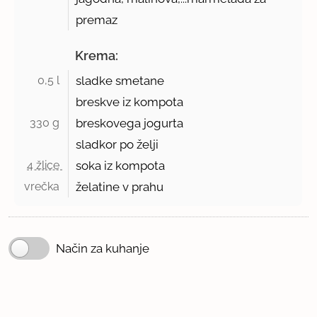
premaz
Krema:
0,5 l 
sladke smetane
breskve iz kompota
330 g 
breskovega jogurta
sladkor po želji
4 žlice 
soka iz kompota
vrečka 
želatine v prahu
Način za kuhanje