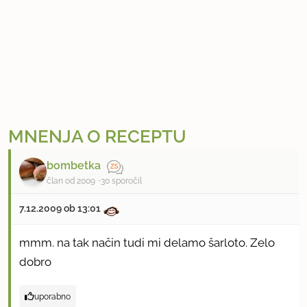
MNENJA O RECEPTU
bombetka
član od 2009
30 sporočil
7.12.2009 ob 13:01
mmm. na tak način tudi mi delamo šarloto. Zelo
dobro
uporabno