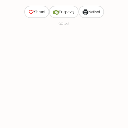
Shrani
Prispevaj
Natisni
OGLAS