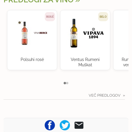
ROSÉ
BELO
Polsuhi rosé
Ventus Rumeni
Rume
Muškat
verd
VEČ PREDLOGOV