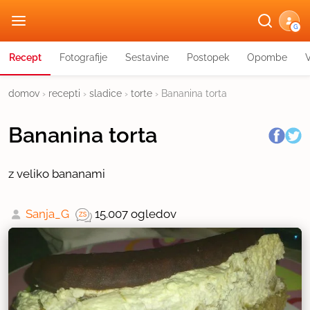
G
Recept
Fotografije
Sestavine
Postopek
Opombe
domov
›
recepti
›
sladice
›
torte
›
Bananina torta
Bananina torta
z veliko bananami
Sanja_G
15.007 ogledov