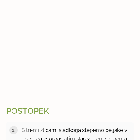
POSTOPEK
S tremi žlicami sladkorja stepemo beljake v
trd sneg. S preostalim sladkorjem stepemo