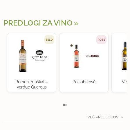
PREDLOGI ZA VINO
BELO
ROSÉ
Rumeni muškat –
Polsuhi rosé
Ven
verduc Quercus
VEČ PREDLOGOV