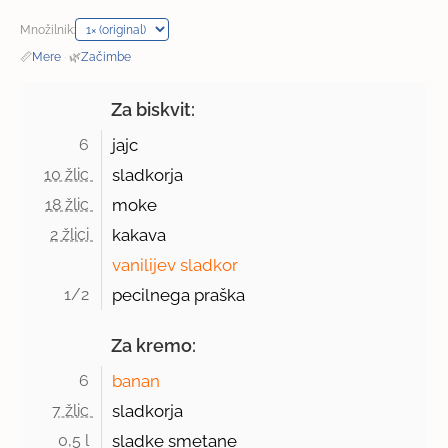
Množilnik:
📏
Mere
·
🌿
Začimbe
Za biskvit:
6 
jajc
10 žlic 
sladkorja
18 žlic 
moke
2 žlici 
kakava
vanilijev sladkor
1/2 
pecilnega praška
Za kremo:
6 
banan
7 žlic 
sladkorja
0,5 l 
sladke smetane