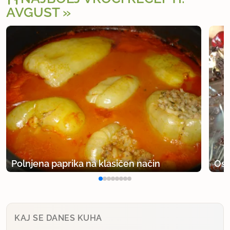
AVGUST
Polnjena paprika na klasičen način
Osv
KAJ SE DANES KUHA