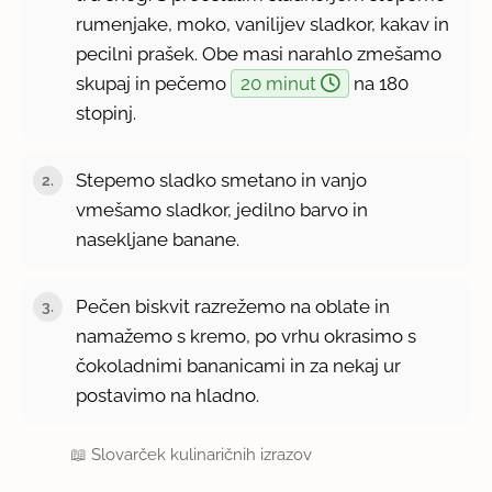
rumenjake, moko, vanilijev sladkor, kakav in
pecilni prašek. Obe masi narahlo zmešamo
skupaj in pečemo
20 minut
na 180
stopinj.
Stepemo sladko smetano in vanjo
vmešamo sladkor, jedilno barvo in
nasekljane banane.
Pečen biskvit razrežemo na oblate in
namažemo s kremo, po vrhu okrasimo s
čokoladnimi bananicami in za nekaj ur
postavimo na hladno.
📖
Slovarček kulinaričnih izrazov