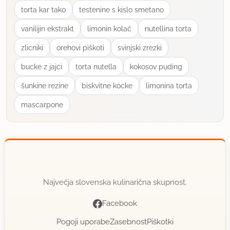
torta kar tako
testenine s kislo smetano
vanilijin ekstrakt
limonin kolać
nutellina torta
zlicniki
orehovi piškoti
svinjski zrezki
bucke z jajci
torta nutella
kokosov puding
šunkine rezine
biskvitne kocke
limonina torta
mascarpone
Največja slovenska kulinarična skupnost.
Facebook
Pogoji uporabe
Zasebnost
Piškotki