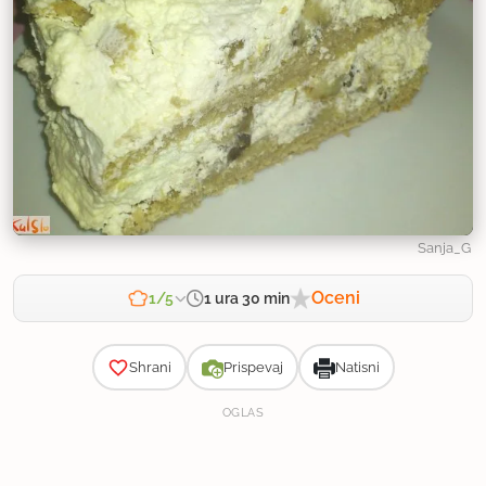
Sanja_G
Oceni
1 ura 30 min
1/5
Zahtevnost
Shrani
Prispevaj
Natisni
OGLAS