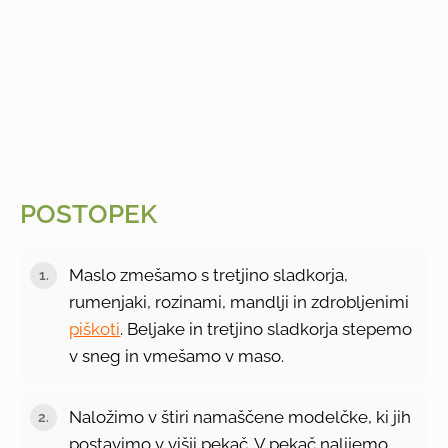
POSTOPEK
Maslo zmešamo s tretjino sladkorja,
rumenjaki, rozinami, mandlji in zdrobljenimi
piškoti
. Beljake in tretjino sladkorja stepemo
v sneg in vmešamo v maso.
Naložimo v štiri namaščene modelčke, ki jih
postavimo v višji pekač. V pekač nalijemo