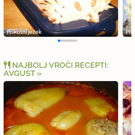
Piškotni ježek
Piš
NAJBOLJ VROČI RECEPTI:
AVGUST