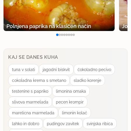
Polnjena paprika na klasičen način
Jog
KAJ SE DANES KUHA
tuna v solati
jagodni biskvit
ćokoladno pecivo
cokoladna krema s smetano
sladko korenje
testenine s papriko
limonina omaka
slivova marmelada
pecen krompir
marelicna marmelada
limonin kolać
lahko in dobro
pudingov zavitek
svinjska ribica