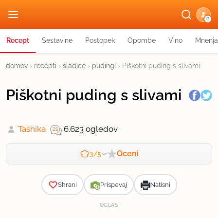
G
Recept
Sestavine
Postopek
Opombe
Vino
Mnenja
domov
›
recepti
›
sladice
›
pudingi
›
Piškotni puding s slivami
Piškotni puding s slivami
Tashika
6.623 ogledov
Oceni
3/5
Zahtevnost
Shrani
Prispevaj
Natisni
OGLAS