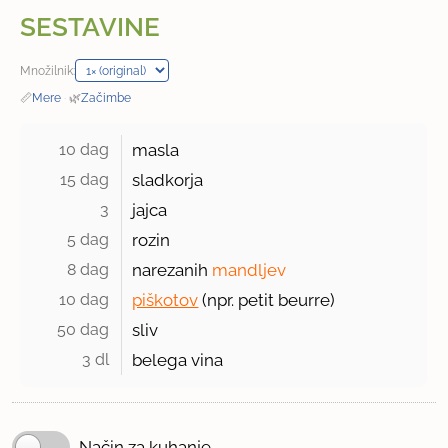
SESTAVINE
Množilnik:
📏
Mere
·
🌿
Začimbe
10 dag 
masla
15 dag 
sladkorja
3 
jajca
5 dag 
rozin
8 dag 
narezanih
mandljev
10 dag 
piškotov
(npr. petit beurre)
50 dag 
sliv
3 dl 
belega vina
Način za kuhanje