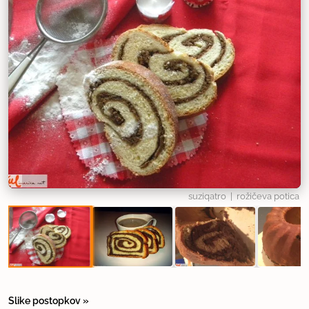
suziqatro
| rožičeva potica
Slike postopkov »