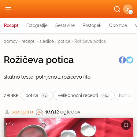
G
Recept
Fotografije
Sestavine
Postopek
Opombe
domov
›
recepti
›
sladice
›
potice
›
Rožičeva potica
Rožičeva potica
skutno testo, polnjeno z rožičevo filo
potica
velikonočni recepti
božični 
ZBIRKE:
42
331
suziqatro
46.912 ogledov
1
/
7