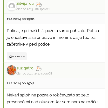
Silvija_02
član od 2013
116 sporočil
11.1.2014 ob 19:01
Potica je pri naši hiši požela same pohvale. Potica
je enostavna za pripravo in menim, da je tudi za
začetnike v peki potice.
uporabno
suziqatro
član od 2011
2527 sporočil
11.1.2014 ob 19:41
Nekari sploh ne poznajo rožičev,zato so zelo
presenečeni nad okusom.Jaz sem nora na rožiče.