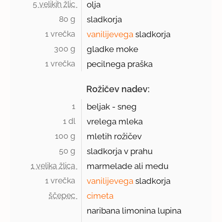
5 velikih žlic 
olja
80 g 
sladkorja
1 vrečka 
vanilijevega
sladkorja
300 g 
gladke moke
1 vrečka 
pecilnega praška
Rožičev nadev:
1 
beljak - sneg
1 dl 
vrelega mleka
100 g 
mletih rožičev
50 g 
sladkorja v prahu
1 velika žlica 
marmelade ali medu
1 vrečka 
vanilijevega
sladkorja
ščepec 
cimeta
naribana limonina lupina