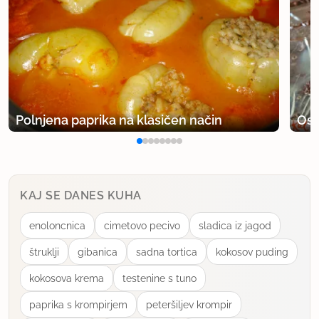
Polnjena paprika na klasičen način
Osv
KAJ SE DANES KUHA
enoloncnica
cimetovo pecivo
sladica iz jagod
štruklji
gibanica
sadna tortica
kokosov puding
kokosova krema
testenine s tuno
paprika s krompirjem
peteršiljev krompir