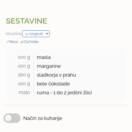
SESTAVINE
Množilnik:
📏
Mere
·
🌿
Začimbe
100 g 
masla
100 g 
margarine
160 g 
sladkorja v prahu
100 g 
bele čokolade
malo 
ruma -
1 do 2
jedilni žlici
Način za kuhanje