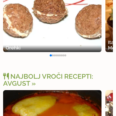
Ita
Orehki
Mer
NAJBOLJ VROČI RECEPTI:
AVGUST