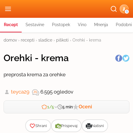
G
Recept
Sestavine
Postopek
Vino
Mnenja
Podobni 
domov
›
recepti
›
sladice
›
piškoti
›
Orehki - krema
Orehki - krema
preprosta krema za orehke
teyca29
6.595 ogledov
Oceni
5 min
1/5
Zahtevnost
Shrani
Prispevaj
Natisni