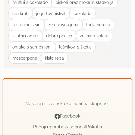
muffini s cokolado
piškoti brez moke in sladkorja
ćrn kruh
jogurtov biskvit
ćokolada
testenine s siri
zelenjavna juha
torta nutella
skutni namaz
dobro pecivo
zeljnata solata
omaka s sampinjoni
lešnikovi piškotki
mascarpone
kisla repa
Največja slovenska kulinarična skupnost.
Facebook
Pogoji uporabe
Zasebnost
Piškotki