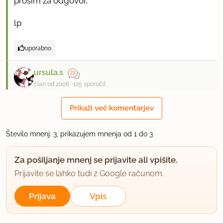
prosim za odgovor,
lp
uporabno
ursula.s
član od 2006
125 sporočil
16.10.2006 ob 13:46
Prikaži več komentarjev
Nepečene medenjake premažemo s celim
Število mnenj: 3, prikazujem mnenja od 1 do 3
stepenim jajcem.
Za pošiljanje mnenj se prijavite ali vpišite.
4 jajca grejo v testo.
Prijavite se lahko tudi z Google računom.
LP.Ursula.S
Prijava
Vpis
uporabno