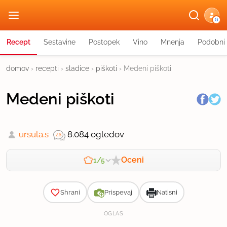
G
Recept
Sestavine
Postopek
Vino
Mnenja
Podobni 
domov
›
recepti
›
sladice
›
piškoti
›
Medeni piškoti
Medeni piškoti
ursula.s
8.084 ogledov
Oceni
1/5
Zahtevnost
Shrani
Prispevaj
Natisni
OGLAS