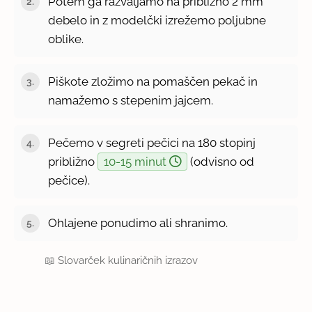
Potem ga razvaljamo na približno 2 mm
debelo in z modelčki izrežemo poljubne
oblike.
Piškote zložimo na pomaščen pekač in
namažemo s stepenim jajcem.
Pečemo v segreti pečici na 180 stopinj
približno
10-15 minut
(odvisno od
pečice).
Ohlajene ponudimo ali shranimo.
📖
Slovarček kulinaričnih izrazov