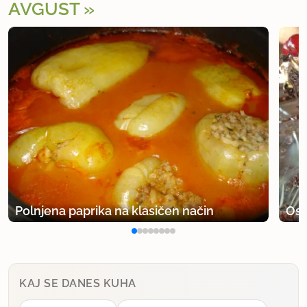
AVGUST
Polnjena paprika na klasičen način
Osv
KAJ SE DANES KUHA