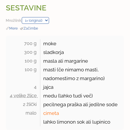
SESTAVINE
Množilnik:
📏
Mere
·
🌿
Začimbe
700 g 
moke
300 g 
sladkorja
100 g 
masla ali margarine
100 g 
masti (če nimamo masti,
nadomestimo z margarino)
4 
jajca
4 velike žlice 
medu (lahko tudi več)
2 žlički 
pecilnega praška ali jedilne sode
malo 
cimeta
lahko limonon sok ali lupinico