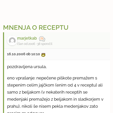
MNENJA O RECEPTU
marjetkab
član od 2006
38 sporočil
16.10.2006 ob 10:10
pozdravljena ursula,
eno vprašanje: nepečene piškote premažem s
stepenim celim jajčkom (enim od 4 v receptu) ali
samo z beljakom (v nekaterih receptih se
medenjaki premažejo z beljakom in sladkorjem v
prahu), nikoli še nisem pekla medenjakov zato