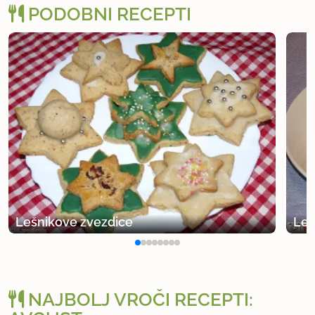
PODOBNI RECEPTI
Lešnikove zvezdice
Leš
NAJBOLJ VROČI RECEPTI: