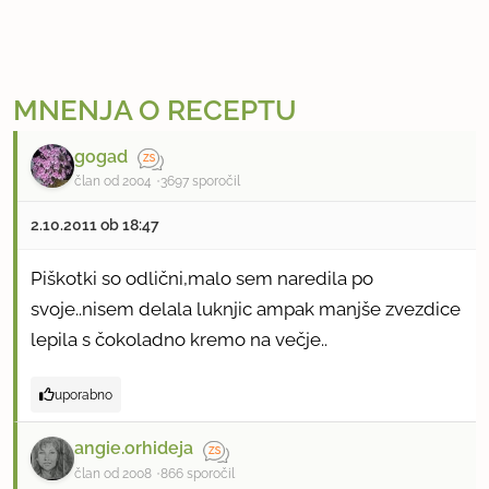
MNENJA O RECEPTU
gogad
član od 2004
3697 sporočil
2.10.2011 ob 18:47
Piškotki so odlični,malo sem naredila po
svoje..nisem delala luknjic ampak manjše zvezdice
lepila s čokoladno kremo na večje..
uporabno
angie.orhideja
član od 2008
866 sporočil