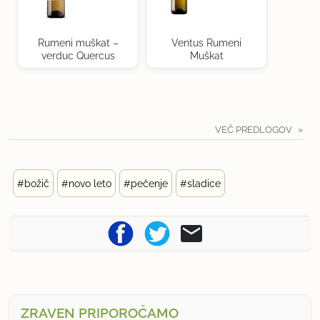
Rumeni muškat –
Ventus Rumeni
verduc Quercus
Muškat
VEČ PREDLOGOV
#božič
#novo leto
#pečenje
#sladice
ZRAVEN PRIPOROČAMO