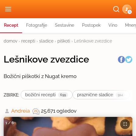
G
Recept
Fotografije
Sestavine
Postopek
Vino
Mnen
domov
›
recepti
›
sladice
›
piškoti
›
Lešnikove zvezdice
Lešnikove zvezdice
Božični piškotki z Nugat kremo
božični recepti
praznične sladice
ZBIRKE:
699
914
Andreia
25.671 ogledov
1
/
6