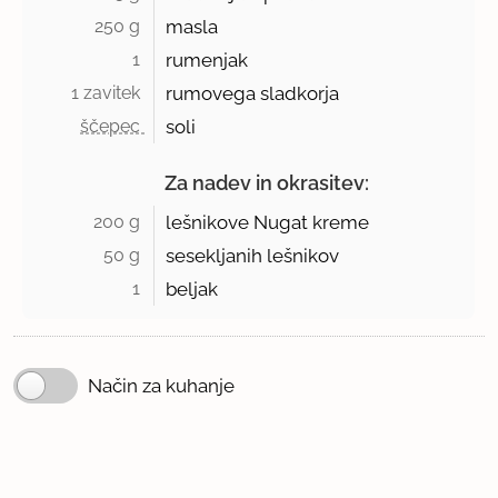
250 g 
masla
1 
rumenjak
1 zavitek 
rumovega sladkorja
ščepec 
soli
Za nadev in okrasitev:
200 g 
lešnikove Nugat kreme
50 g 
sesekljanih lešnikov
1 
beljak
Način za kuhanje