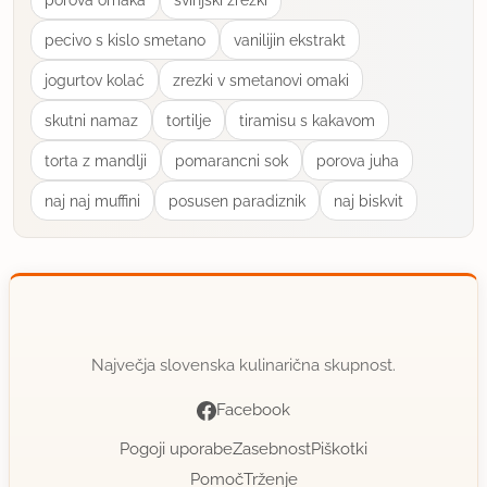
pecivo s kislo smetano
vanilijin ekstrakt
jogurtov kolać
zrezki v smetanovi omaki
skutni namaz
tortilje
tiramisu s kakavom
torta z mandlji
pomarancni sok
porova juha
naj naj muffini
posusen paradiznik
naj biskvit
Največja slovenska kulinarična skupnost.
Facebook
Pogoji uporabe
Zasebnost
Piškotki
Pomoč
Trženje