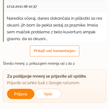
17.12.2011 ob 10:37
Naredila včeraj, danes dokončala in piškotki so res
okusni, jih bom še pekla sedaj za praznike. Imela
sem malček probleme z belo kuverturo ampak
glavno, da so okusni...
Prikaži več komentarjev
uporabno
Število mnenj: 2, prikazujem mnenja od 1 do 2
Za pošiljanje mnenj se prijavite ali vpišite.
Prijavite se lahko tudi z Google računom.
Prijava
Vpis