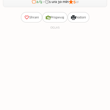
5
1 ura 30 min
2/5
(2)
Zahtevnost
Shrani
Prispevaj
Natisni
OGLAS