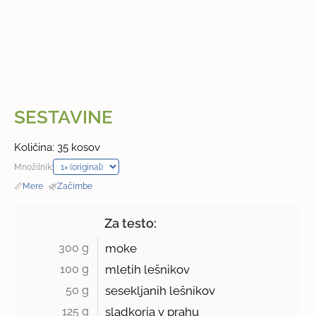
SESTAVINE
Količina: 35 kosov
Množilnik:
📏
Mere
·
🌿
Začimbe
Za testo:
300 g 
moke
100 g 
mletih lešnikov
50 g 
sesekljanih lešnikov
125 g 
sladkorja v prahu