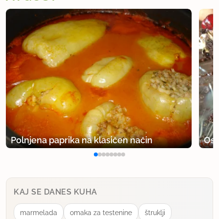
Polnjena paprika na klasičen način
Osv
KAJ SE DANES KUHA
marmelada
omaka za testenine
štruklji