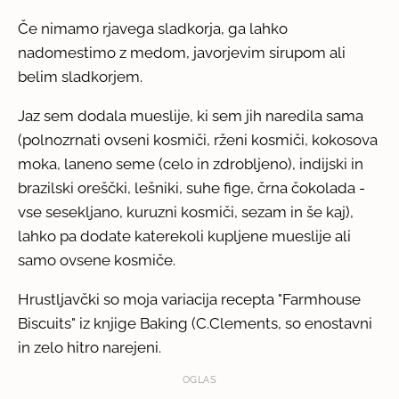
Če nimamo rjavega sladkorja, ga lahko
nadomestimo z medom, javorjevim sirupom ali
belim sladkorjem.
Jaz sem dodala mueslije, ki sem jih naredila sama
(polnozrnati ovseni kosmiči, rženi kosmiči, kokosova
moka, laneno seme (celo in zdrobljeno), indijski in
brazilski oreščki, lešniki, suhe fige, črna čokolada -
vse sesekljano, kuruzni kosmiči, sezam in še kaj),
lahko pa dodate katerekoli kupljene mueslije ali
samo ovsene kosmiče.
Hrustljavčki so moja variacija recepta "Farmhouse
Biscuits" iz knjige Baking (C.Clements, so enostavni
in zelo hitro narejeni.
OGLAS