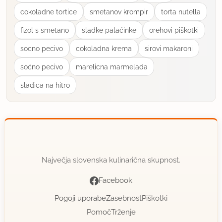
cokoladne tortice
smetanov krompir
torta nutella
fizol s smetano
sladke palaćinke
orehovi piškotki
socno pecivo
cokoladna krema
sirovi makaroni
soćno pecivo
marelicna marmelada
sladica na hitro
Največja slovenska kulinarična skupnost.
Facebook
Pogoji uporabe
Zasebnost
Piškotki
Pomoč
Trženje