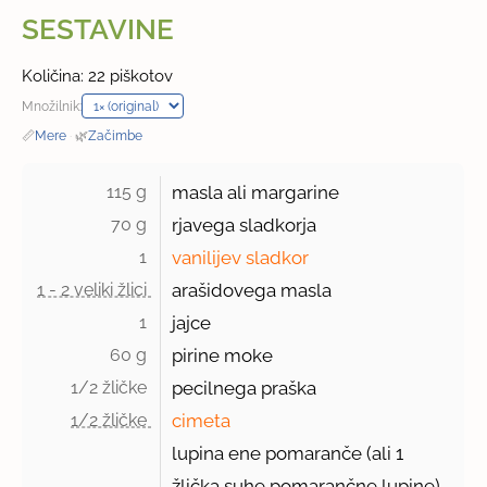
SESTAVINE
Količina: 22 piškotov
Množilnik:
📏
Mere
·
🌿
Začimbe
115 g 
masla ali margarine
70 g 
rjavega sladkorja
1 
vanilijev sladkor
1 - 2 veliki žlici 
arašidovega masla
1 
jajce
60 g 
pirine moke
1/2 žličke 
pecilnega praška
1/2 žličke 
cimeta
lupina ene pomaranče (ali
1
žlička
suhe pomarančne lupine)