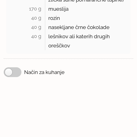
170 g 
mueslija
40 g 
rozin
40 g 
nasekljane črne čokolade
40 g 
lešnikov ali katerih drugih
oreščkov
Način za kuhanje