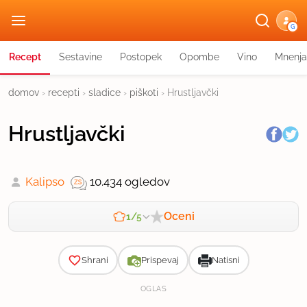
G
Recept
Sestavine
Postopek
Opombe
Vino
Mnenja
domov
›
recepti
›
sladice
›
piškoti
›
Hrustljavčki
Hrustljavčki
Kalipso
10.434 ogledov
Oceni
1/5
Zahtevnost
Shrani
Prispevaj
Natisni
OGLAS