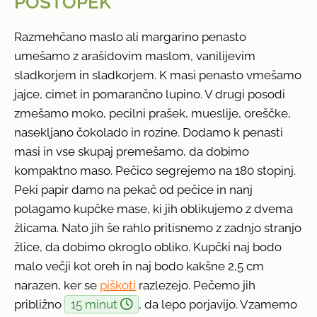
POSTOPEK
Razmehčano maslo ali margarino penasto
umešamo z arašidovim maslom, vanilijevim
sladkorjem in sladkorjem. K masi penasto vmešamo
jajce, cimet in pomarančno lupino. V drugi posodi
zmešamo moko, pecilni prašek, mueslije, oreščke,
nasekljano čokolado in rozine. Dodamo k penasti
masi in vse skupaj premešamo, da dobimo
kompaktno maso. Pečico segrejemo na 180 stopinj.
Peki papir damo na pekač od pečice in nanj
polagamo kupčke mase, ki jih oblikujemo z dvema
žlicama. Nato jih še rahlo pritisnemo z zadnjo stranjo
žlice, da dobimo okroglo obliko. Kupčki naj bodo
malo večji kot oreh in naj bodo kakšne 2,5 cm
narazen, ker se
piškoti
razlezejo. Pečemo jih
približno
15 minut
, da lepo porjavijo. Vzamemo