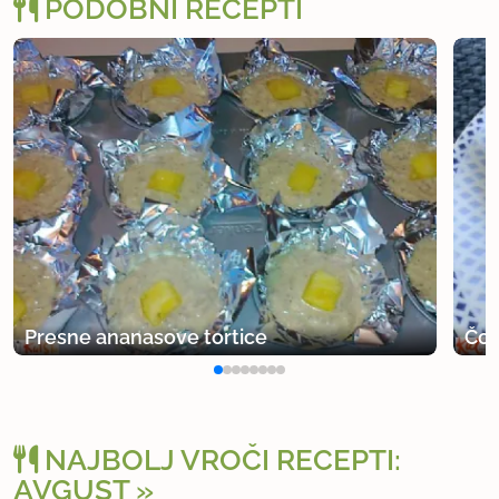
PODOBNI RECEPTI
Presne ananasove tortice
Čok
NAJBOLJ VROČI RECEPTI:
AVGUST