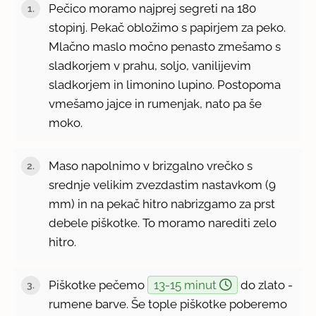
Pečico moramo najprej segreti na 180
stopinj. Pekač obložimo s papirjem za peko.
Mlačno maslo močno penasto zmešamo s
sladkorjem v prahu, soljo, vanilijevim
sladkorjem in limonino lupino. Postopoma
vmešamo jajce in rumenjak, nato pa še
moko.
Maso napolnimo v brizgalno vrečko s
srednje velikim zvezdastim nastavkom (9
mm) in na pekač hitro nabrizgamo za prst
debele piškotke. To moramo narediti zelo
hitro.
Piškotke pečemo
13-15 minut
do zlato -
rumene barve. Še tople piškotke poberemo