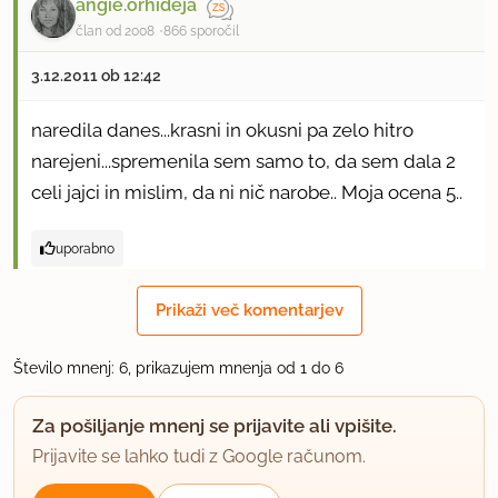
angie.orhideja
član od 2008
866 sporočil
3.12.2011 ob 12:42
naredila danes...krasni in okusni pa zelo hitro
narejeni...spremenila sem samo to, da sem dala 2
celi jajci in mislim, da ni nič narobe.. Moja ocena 5..
uporabno
Swass
Prikaži več komentarjev
član od 2008
34 sporočil
Število mnenj: 6, prikazujem mnenja od 1 do 6
22.8.2012 ob 20:34
Za pošiljanje mnenj se prijavite ali vpišite.
zakaj tako hitro??? :)
Prijavite se lahko tudi z Google računom.
uporabno