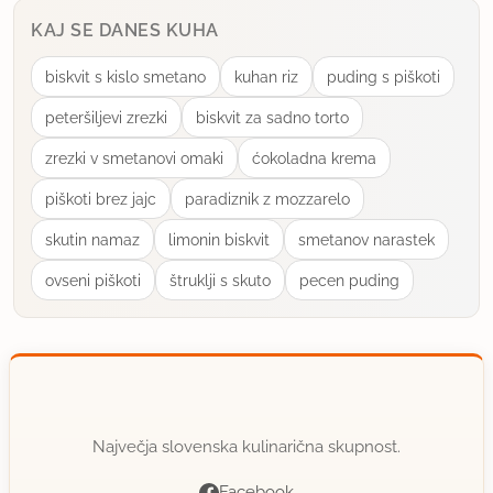
KAJ SE DANES KUHA
biskvit s kislo smetano
kuhan riz
puding s piškoti
peteršiljevi zrezki
biskvit za sadno torto
zrezki v smetanovi omaki
ćokoladna krema
piškoti brez jajc
paradiznik z mozzarelo
skutin namaz
limonin biskvit
smetanov narastek
ovseni piškoti
štruklji s skuto
pecen puding
Največja slovenska kulinarična skupnost.
Facebook