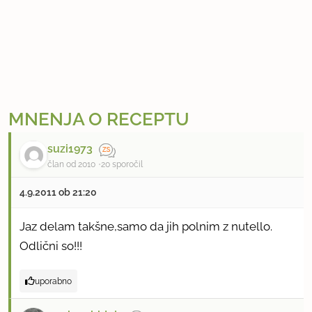
MNENJA O RECEPTU
suzi1973
član od 2010
20 sporočil
4.9.2011 ob 21:20
Jaz delam takšne,samo da jih polnim z nutello.
Odlični so!!!
uporabno