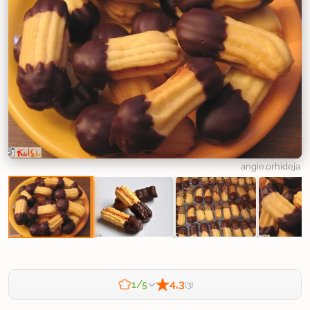
angie.orhideja
4,3
1/5
(3)
Zahtevnost