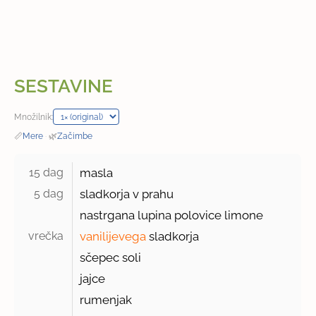
SESTAVINE
Množilnik:
📏
Mere
·
🌿
Začimbe
15 dag 
masla
5 dag 
sladkorja v prahu
nastrgana lupina polovice limone
vrečka 
vanilijevega
sladkorja
sčepec soli
jajce
rumenjak