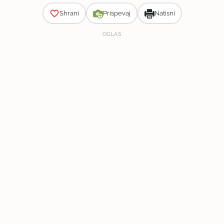
Shrani
Prispevaj
Natisni
OGLAS