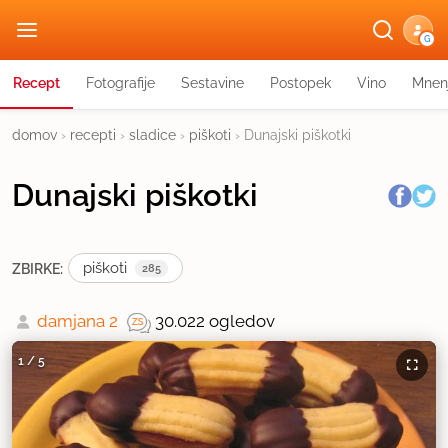
G
Recept
Fotografije
Sestavine
Postopek
Vino
Mnen
domov
›
recepti
›
sladice
›
piškoti
›
Dunajski piškotki
Dunajski piškotki
piškoti
ZBIRKE:
285
damjana 2
30.022 ogledov
1
/
5