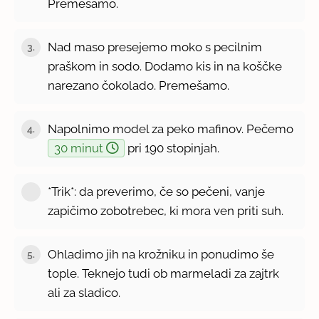
Premešamo.
Nad maso presejemo moko s pecilnim
3.
praškom in sodo. Dodamo kis in na koščke
narezano čokolado. Premešamo.
Napolnimo model za peko mafinov. Pečemo
4.
30 minut
pri 190 stopinjah.
*Trik*: da preverimo, če so pečeni, vanje
zapičimo zobotrebec, ki mora ven priti suh.
Ohladimo jih na krožniku in ponudimo še
5.
tople. Teknejo tudi ob marmeladi za zajtrk
ali za sladico.