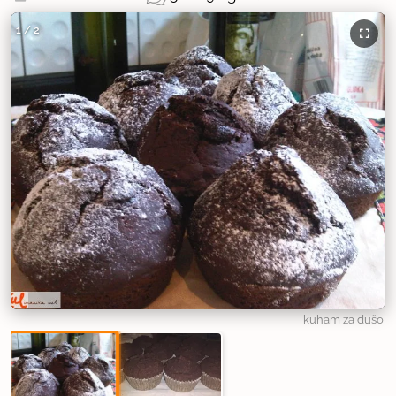
1
/
2
kuham za dušo