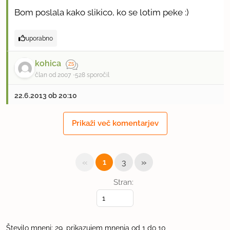
Bom poslala kako slikico, ko se lotim peke :)
uporabno
kohica
član od 2007
528 sporočil
22.6.2013 ob 20:10
je lahko jabolčni kis...
Prikaži več komentarjev
uporabno
«
»
1
3
kuham za dušo
Stran:
član od 2012
186 sporočil
23.6.2013 ob 0:51
Število mnenj: 29, prikazujem mnenja od 1 do 10
NaturensGalleri, seveda bi morali uspeti tudi z