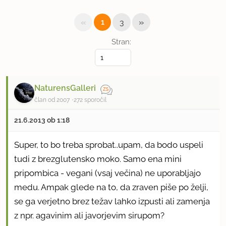
«
»
1
3
Stran:
NaturensGalleri
član od 2007
272 sporočil
21.6.2013 ob 1:18
Super, to bo treba sprobat..upam, da bodo uspeli
tudi z brezglutensko moko. Samo ena mini
pripombica - vegani (vsaj večina) ne uporabljajo
medu. Ampak glede na to, da zraven piše po želji,
se ga verjetno brez težav lahko izpusti ali zamenja
z npr. agavinim ali javorjevim sirupom?