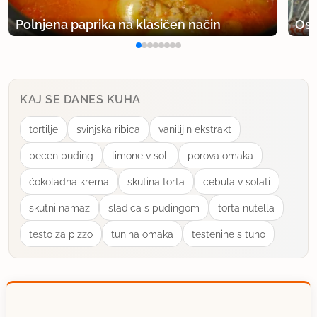
Polnjena paprika na klasičen način
Osv
uporabno
svezolin
član od 2014
1 sporočil
KAJ SE DANES KUHA
29.5.2014 ob 16:39
tortilje
svinjska ribica
vanilijin ekstrakt
Kar fino so uspeli, pa četudi je bila moška roka za
pecen puding
limone v soli
porova omaka
kuhalnico :)
ćokoladna krema
skutina torta
cebula v solati
skutni namaz
sladica s pudingom
torta nutella
uporabno
testo za pizzo
tunina omaka
testenine s tuno
kohica
član od 2007
528 sporočil
1.6.2014 ob 12:33