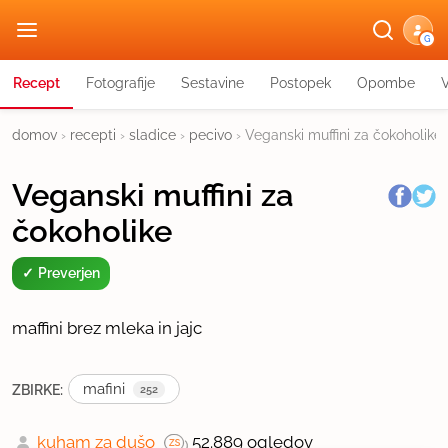
G
Recept
Fotografije
Sestavine
Postopek
Opombe
domov
›
recepti
›
sladice
›
pecivo
›
Veganski muffini za čokoholike
Veganski muffini za
čokoholike
Preverjen
maffini brez mleka in jajc
mafini
ZBIRKE:
252
kuham za dušo
52.889 ogledov