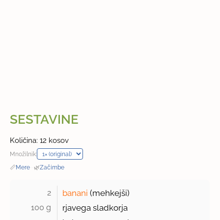
SESTAVINE
Količina: 12 kosov
Množilnik:
📏
Mere
·
🌿
Začimbe
2 
banani
(mehkejši)
100 g 
rjavega sladkorja