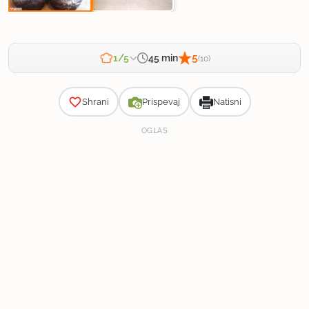
5
45 min
1/5
(10)
Zahtevnost
Shrani
Prispevaj
Natisni
OGLAS