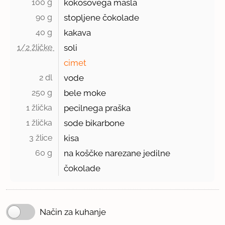
100 g 
kokosovega masla
90 g 
stopljene čokolade
40 g 
kakava
1/2 žličke 
soli
cimet
2 dl 
vode
250 g 
bele moke
1 žlička 
pecilnega praška
1 žlička 
sode bikarbone
3 žlice 
kisa
60 g 
na koščke narezane jedilne
čokolade
Način za kuhanje