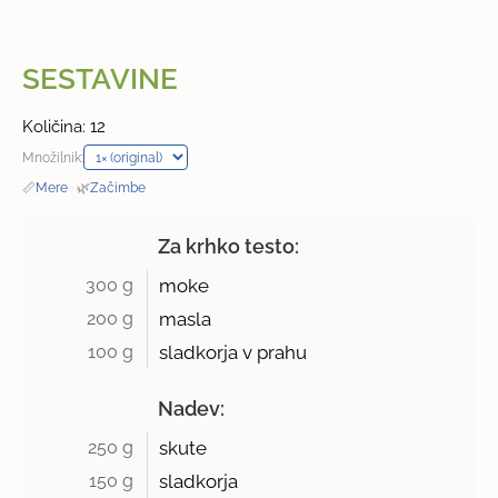
SESTAVINE
Količina: 12
Množilnik:
📏
Mere
·
🌿
Začimbe
Za krhko testo:
300 g 
moke
200 g 
masla
100 g 
sladkorja v prahu
Nadev:
250 g 
skute
150 g 
sladkorja