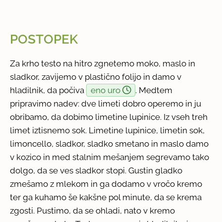
POSTOPEK
Za krho testo na hitro zgnetemo moko, maslo in
sladkor, zavijemo v plastično folijo in damo v
hladilnik, da počiva
eno uro
. Medtem
pripravimo nadev: dve limeti dobro operemo in ju
obribamo, da dobimo limetine lupinice. Iz vseh treh
limet iztisnemo sok. Limetine lupinice, limetin sok,
limoncello, sladkor, sladko smetano in maslo damo
v kozico in med stalnim mešanjem segrevamo tako
dolgo, da se ves sladkor stopi. Gustin gladko
zmešamo z mlekom in ga dodamo v vročo kremo
ter ga kuhamo še kakšne pol minute, da se krema
zgosti. Pustimo, da se ohladi, nato v kremo