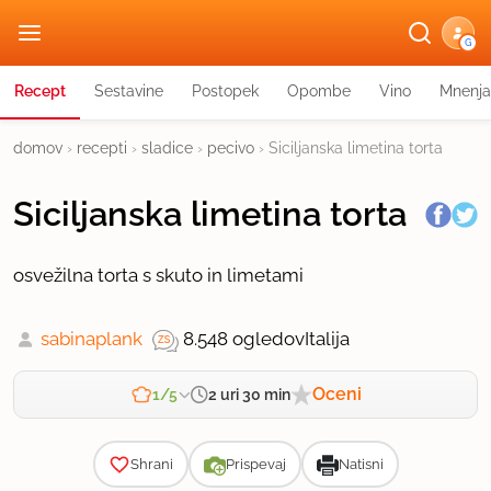
G
Recept
Sestavine
Postopek
Opombe
Vino
Mnenja
domov
›
recepti
›
sladice
›
pecivo
›
Siciljanska limetina torta
Siciljanska limetina torta
osvežilna torta s skuto in limetami
sabinaplank
8.548 ogledov
Italija
Oceni
2 uri 30 min
1/5
Zahtevnost
Shrani
Prispevaj
Natisni