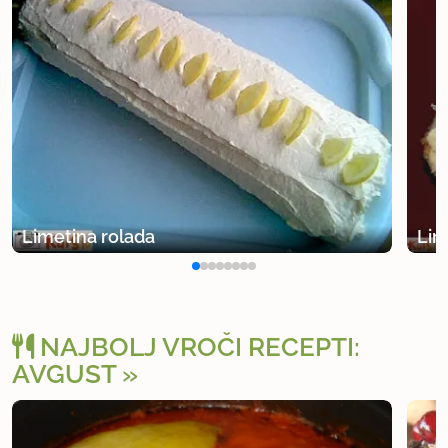
Limetina rolada
Lim
NAJBOLJ VROČI RECEPTI:
AVGUST