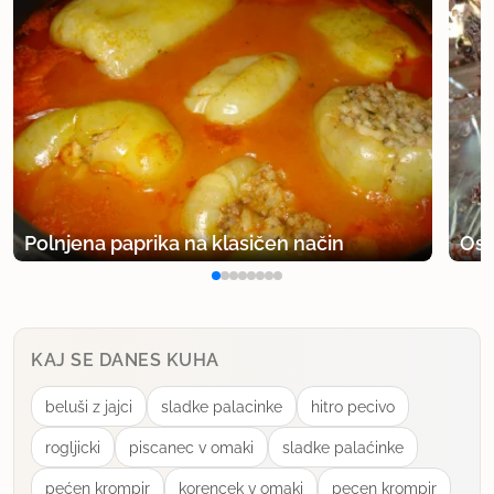
Polnjena paprika na klasičen način
Osv
KAJ SE DANES KUHA
beluši z jajci
sladke palacinke
hitro pecivo
rogljicki
piscanec v omaki
sladke palaćinke
pećen krompir
korencek v omaki
pecen krompir