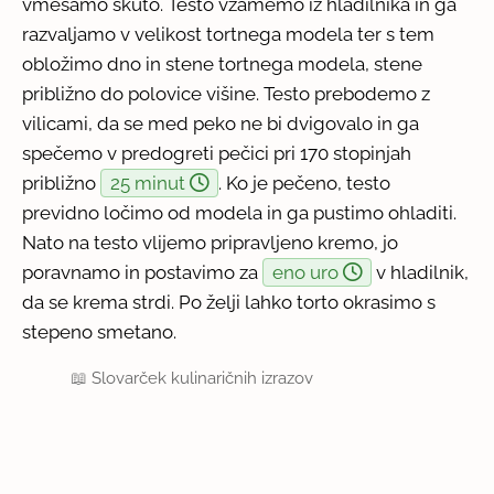
vmešamo skuto. Testo vzamemo iz hladilnika in ga
razvaljamo v velikost tortnega modela ter s tem
obložimo dno in stene tortnega modela, stene
približno do polovice višine. Testo prebodemo z
vilicami, da se med peko ne bi dvigovalo in ga
spečemo v predogreti pečici pri 170 stopinjah
približno
25 minut
. Ko je pečeno, testo
previdno ločimo od modela in ga pustimo ohladiti.
Nato na testo vlijemo pripravljeno kremo, jo
poravnamo in postavimo za
eno uro
v hladilnik,
da se krema strdi. Po želji lahko torto okrasimo s
stepeno smetano.
📖
Slovarček kulinaričnih izrazov