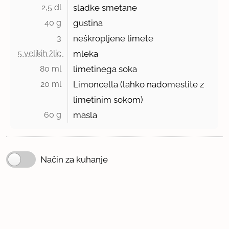
2,5 dl 
sladke smetane
40 g 
gustina
3 
neškropljene limete
5 velikih žlic 
mleka
80 ml 
limetinega soka
20 ml 
Limoncella (lahko nadomestite z
limetinim sokom)
60 g 
masla
Način za kuhanje