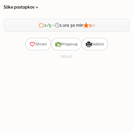
Slike postopkov »
5
1 ura 30 min
2/5
(1)
Zahtevnost
Shrani
Prispevaj
Natisni
OGLAS