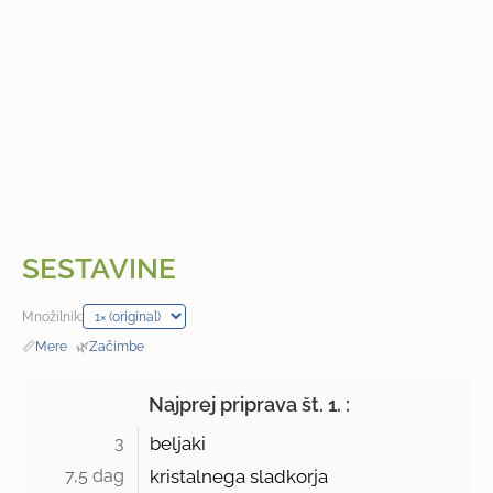
SESTAVINE
Množilnik:
📏
Mere
·
🌿
Začimbe
Najprej priprava št. 1. :
3 
beljaki
7,5 dag 
kristalnega sladkorja