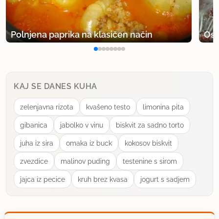
Polnjena paprika na klasičen način
Osv
KAJ SE DANES KUHA
zelenjavna rizota
kvašeno testo
limonina pita
gibanica
jabolko v vinu
biskvit za sadno torto
juha iz sira
omaka iz buck
kokosov biskvit
zvezdice
malinov puding
testenine s sirom
jajca iz pecice
kruh brez kvasa
jogurt s sadjem