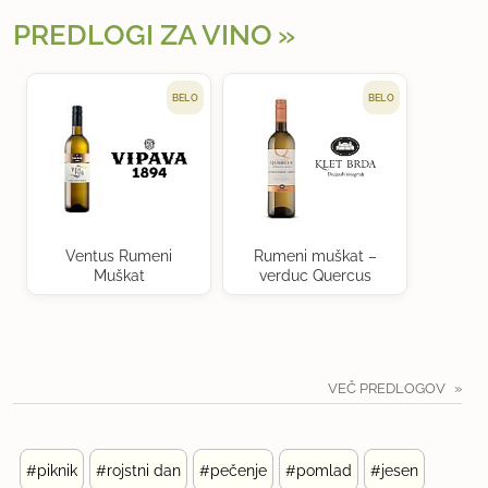
PREDLOGI ZA VINO
BELO
BELO
Ventus Rumeni
Rumeni muškat –
Muškat
verduc Quercus
VEČ PREDLOGOV
#piknik
#rojstni dan
#pečenje
#pomlad
#jesen