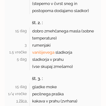
(stepemo v čvrst sneg in
postopoma dodajamo sladkor)
št. 2. :
15 dag 
dobro zmehčanega masla (sobne
temperature)
3 
rumenjaki
1,5 vrečke 
vanilijevega
sladkorja
5 dag 
sladkorja v prahu
(vse skupaj zmešamo)
št. 3. :
15 dag 
gladke moke
1/4 vrečke 
pecilnega praška
1 žlica 
kakava v prahu (zvrhana)