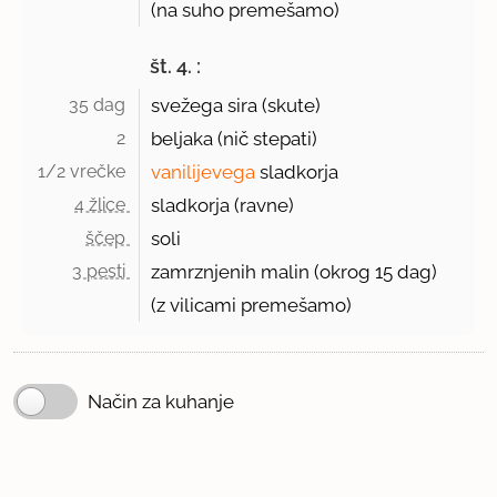
(na suho premešamo)
št. 4. :
35 dag 
svežega sira (skute)
2 
beljaka (nič stepati)
1/2 vrečke 
vanilijevega
sladkorja
4 žlice 
sladkorja (ravne)
ščep 
soli
3 pesti 
zamrznjenih malin (okrog
15 dag
)
(z vilicami premešamo)
Način za kuhanje