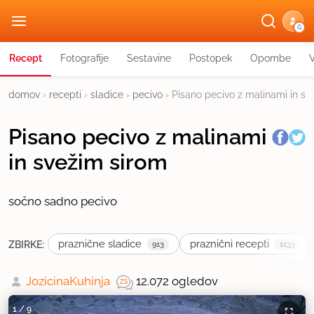
G
Recept
Fotografije
Sestavine
Postopek
Opombe
domov
›
recepti
›
sladice
›
pecivo
›
Pisano pecivo z malinami in sv
Pisano pecivo z malinami
in svežim sirom
sočno sadno pecivo
praznične sladice
praznični recepti
ZBIRKE:
913
1133
JozicinaKuhinja
12.072 ogledov
1
/
9