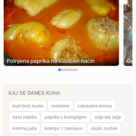
član od 2005
5381 sporočil
21.8.2008 ob 19:07
Če bi zdroba pustila malo namočenega v mleku
ne bi bilo potrebno dodajati moke po mojem.
lp
Polnjena paprika na klasičen način
Osv
uporabno
morska medvedka
KAJ SE DANES KUHA
član od 2004
2716 sporočil
21.8.2008 ob 19:10
kruh brez kvaša
testenine
cokoladna krema
torta nutella
paprika s krompirjem
zelje kot zelje
anamarija1,... moko sva dodali po pomoti. Ker mi je
kremna juha
krompir z zelenjavo
skutin zavitek
hčerka rekla "zdej pa še pecilni v mokco".... pa sem