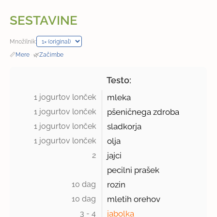
SESTAVINE
Množilnik:
📏
Mere
·
🌿
Začimbe
Testo:
1 jogurtov lonček 
mleka
1 jogurtov lonček 
pšeničnega zdroba
1 jogurtov lonček 
sladkorja
1 jogurtov lonček 
olja
2 
jajci
pecilni prašek
10 dag 
rozin
10 dag 
mletih orehov
3 - 4 
jabolka