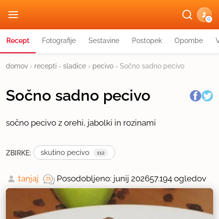
G
Recept
Fotografije
Sestavine
Postopek
Opombe
domov
›
recepti
›
sladice
›
pecivo
›
Sočno sadno pecivo
Sočno sadno pecivo
sočno pecivo z orehi, jabolki in rozinami
skutino pecivo
ZBIRKE:
112
tanjaj
Posodobljeno: junij 2026
57.194 ogledov