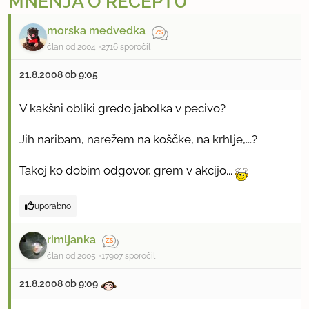
MNENJA O RECEPTU
morska medvedka
član od 2004
2716 sporočil
21.8.2008 ob 9:05
V kakšni obliki gredo jabolka v pecivo?
Jih naribam, narežem na koščke, na krhlje,...?
Takoj ko dobim odgovor, grem v akcijo...
uporabno
rimljanka
član od 2005
17907 sporočil
21.8.2008 ob 9:09