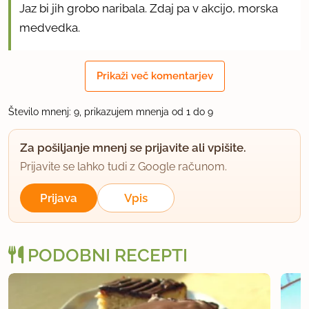
Jaz bi jih grobo naribala. Zdaj pa v akcijo, morska
medvedka.
uporabno
Prikaži več komentarjev
morska medvedka
Število mnenj: 9, prikazujem mnenja od 1 do 9
član od 2004
2716 sporočil
21.8.2008 ob 9:25
Za pošiljanje mnenj se prijavite ali vpišite.
Prijavite se lahko tudi z Google računom.
Hvala rimljanka. Če ne uspe, boš ti kriva
Prijava
Vpis
uporabno
PODOBNI RECEPTI
tanjaj
član od 2007
918 sporočil
21.8.2008 ob 16:50