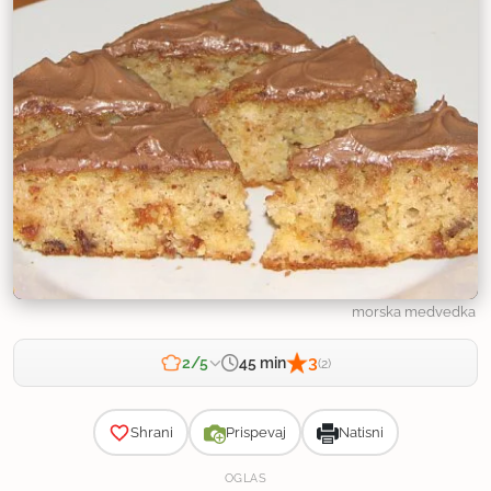
morska medvedka
3
45 min
2/5
(2)
Zahtevnost
Shrani
Prispevaj
Natisni
OGLAS