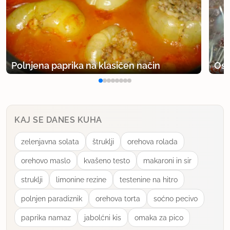
uporabno
nkonc
član od 2011
4 sporočil
Polnjena paprika na klasičen način
Osv
2.10.2012 ob 12:05
koliko pa meri skodelica?
KAJ SE DANES KUHA
drugače se mi zdi odličen recept! ;)
zelenjavna solata
štruklji
orehova rolada
uporabno
orehovo maslo
kvašeno testo
makaroni in sir
mtreven
struklji
limonine rezine
testenine na hitro
član od 2006
18 sporočil
polnjen paradiznik
orehova torta
soćno pecivo
3.10.2012 ob 21:05
paprika namaz
jabolćni kis
omaka za pico