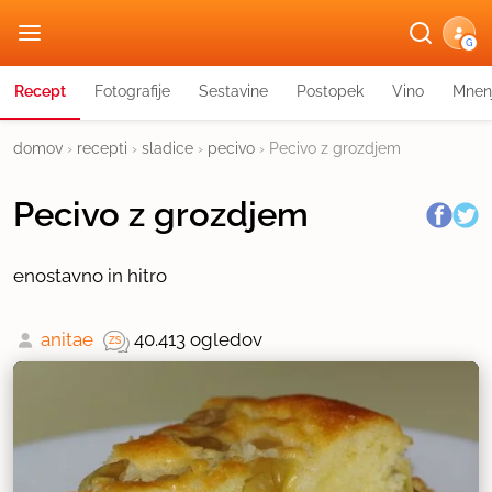
G
Recept
Fotografije
Sestavine
Postopek
Vino
Mnen
domov
›
recepti
›
sladice
›
pecivo
›
Pecivo z grozdjem
Pecivo z grozdjem
enostavno in hitro
anitae
40.413 ogledov