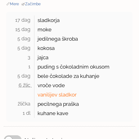
📏
Mere
·
🌿
Začimbe
17 dag 
sladkorja
15 dag 
moke
5 dag 
jedilnega škroba
5 dag 
kokosa
3 
jajca
1 
puding s čokoladnim okusom
5 dag 
bele čokolade za kuhanje
6 žlic 
vroče vode
vanilijev sladkor
žlička 
pecilnega praška
1 dl 
kuhane kave