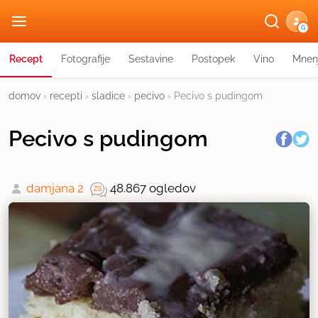
G
Recept
Fotografije
Sestavine
Postopek
Vino
Mnen
domov
›
recepti
›
sladice
›
pecivo
›
Pecivo s pudingom
Pecivo s pudingom
damjana 2
48.867 ogledov