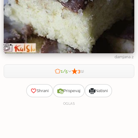
damjana 2
3
1/5
(1)
Zahtevnost
Shrani
Prispevaj
Natisni
OGLAS