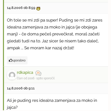
14.8.2006 ob 8:59
Oh tole se mi zdi pa super! Puding se mi zdi zares
idealna zamenjava za moko in jajca (je obojega
manj) - če doma pečeš prevečkrat, moraš začeti
gledati tudi na to. Jaz sicer še nisem tako daleč,
ampak ... Se moram kar nazaj držat!
uporabno
rdkapica
član od 2006
1580 sporočil
14.8.2006 ob 9:11
Ali je puding res idealna zamenjava za moko in
jajca?