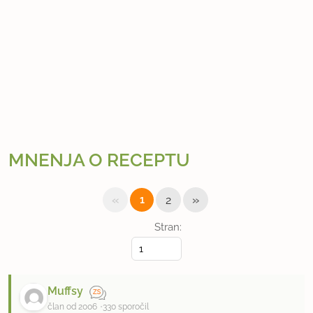
MNENJA O RECEPTU
«
»
1
2
Stran:
Muffsy
član od 2006
330 sporočil