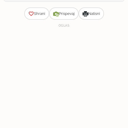
Zahtevnost
Shrani
Prispevaj
Natisni
OGLAS