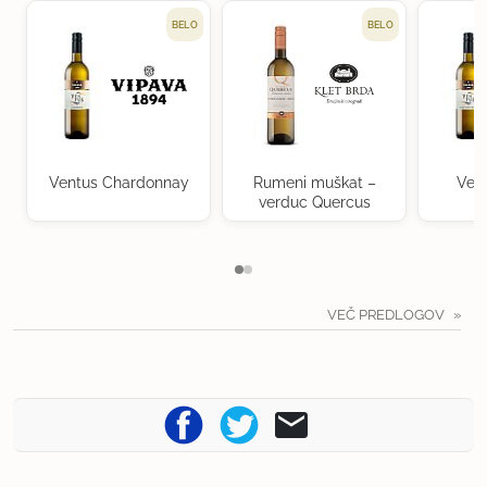
BELO
BELO
Ventus Chardonnay
Rumeni muškat –
Ven
verduc Quercus
VEČ PREDLOGOV