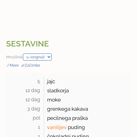
SESTAVINE
Množilnik:
📏
Mere
·
🌿
Začimbe
5 
jajc
12 dag 
sladkorja
12 dag 
moke
3 dag 
grenkega kakava
pol 
pecilnega praška
1 
vanilijev
puding
1 
čokoladni puding