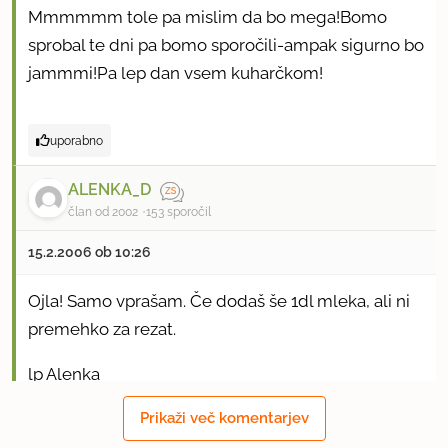
Mmmmmm tole pa mislim da bo mega!Bomo
sprobal te dni pa bomo sporočili-ampak sigurno bo
jammmi!Pa lep dan vsem kuharčkom!
uporabno
ALENKA_D
član od 2002
153 sporočil
15.2.2006 ob 10:26
Ojla! Samo vprašam. Če dodaš še 1dl mleka, ali ni
premehko za rezat.
lp Alenka
Prikaži več komentarjev
uporabno