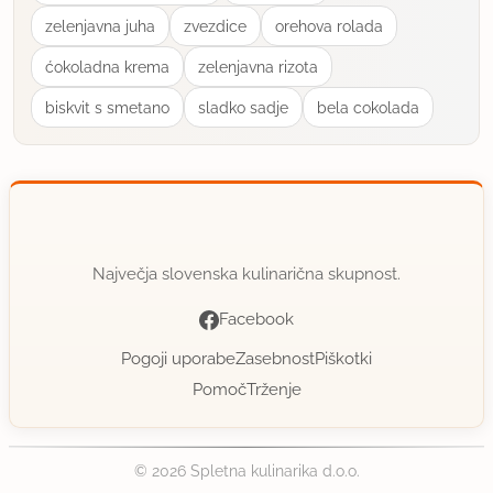
zelenjavna juha
zvezdice
orehova rolada
tjas
ćokoladna krema
zelenjavna rizota
član od 2003
2436 sporočil
biskvit s smetano
sladko sadje
bela cokolada
22.2.2006 ob 21:21
Sprobano, se ravno hladi na balkonu. Čokoladni
puding sem nadomestila z vanilijevim, skuhanim v
soku od višenj. Spekla pa sem dva tanka biskvita -
enega še za zgoraj.
Največja slovenska kulinarična skupnost.
Priprava je super preprosta, še bo na sporedu. Res
Facebook
je sočno.
Pogoji uporabe
Zasebnost
Piškotki
Pomoč
Trženje
uporabno
tjas
© 2026 Spletna kulinarika d.o.o.
član od 2003
2436 sporočil