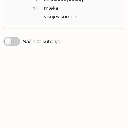
1 l 
mleka
višnjev kompot
Način za kuhanje