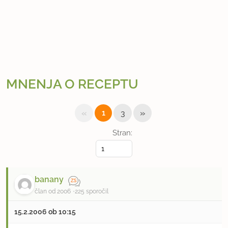
MNENJA O RECEPTU
«
»
1
3
Stran:
banany
član od 2006
225 sporočil
15.2.2006 ob 10:15