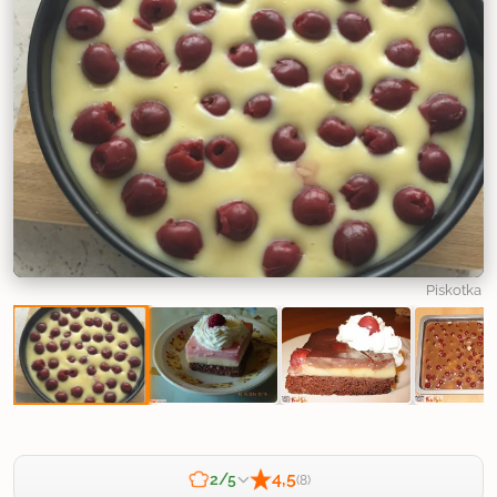
Piskotka
4,5
2/5
(8)