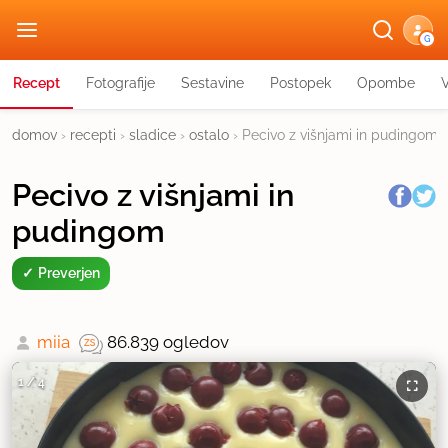
G
Recept
Fotografije
Sestavine
Postopek
Opombe
domov
›
recepti
›
sladice
›
ostalo
›
Pecivo z višnjami in pudingom
Pecivo z višnjami in
pudingom
Preverjen
miia
86.839 ogledov
1
/
4