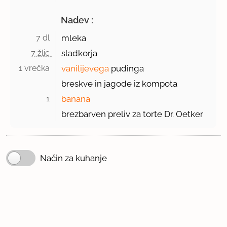
Nadev :
7 dl 
mleka
7 žlic 
sladkorja
1 vrečka 
vanilijevega
pudinga
breskve in jagode iz kompota
1 
banana
brezbarven preliv za torte Dr. Oetker
Način za kuhanje