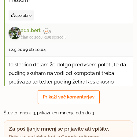
uporabno
adalbert
član od 2008
285 sporočil
12.5.2009 ob 10:04
to sladico delam že dolgo predvsem poleti, le da
puding skuham na vodi od kompota ni treba
preliva za torte,ker puding želira.Res okusno
sočno.
Prikaži več komentarjev
uporabno
Število mnenj: 3, prikazujem mnenja od 1 do 3
Zdenkica
član od 2004
251 sporočil
Za pošiljanje mnenj se prijavite ali vpišite.