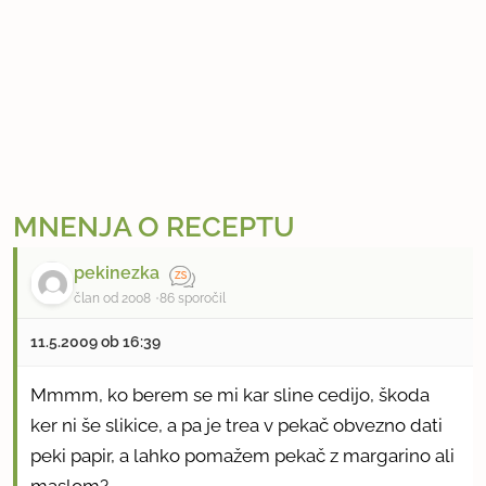
MNENJA O RECEPTU
pekinezka
član od 2008
86 sporočil
11.5.2009 ob 16:39
Mmmm, ko berem se mi kar sline cedijo, škoda
ker ni še slikice, a pa je trea v pekač obvezno dati
peki papir, a lahko pomažem pekač z margarino ali
maslom?