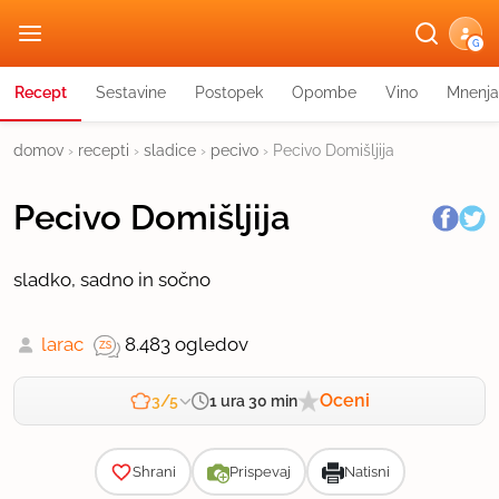
G
Recept
Sestavine
Postopek
Opombe
Vino
Mnenja
domov
›
recepti
›
sladice
›
pecivo
›
Pecivo Domišljija
Pecivo Domišljija
sladko, sadno in sočno
larac
8.483 ogledov
Oceni
1 ura 30 min
3/5
Zahtevnost
Shrani
Prispevaj
Natisni