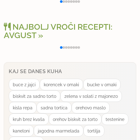
NAJBOLJ VROČI RECEPTI:
AVGUST
Polnjena paprika na klasičen način
Osv
KAJ SE DANES KUHA
buce z jajci
korencek v omaki
bucke v omaki
biskvit za sadno torto
zelena v solati z majonezo
kisla repa
sadna tortica
orehovo maslo
kruh brez kvaša
orehov biskvit za torto
testenine
kaneloni
jagodna marmelada
tortilja