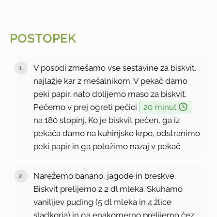
POSTOPEK
V posodi zmešamo vse sestavine za biskvit,
najlažje kar z mešalnikom. V pekač damo
peki papir, nato dolijemo maso za biskvit.
Pečemo v prej ogreti pečici
20 minut
na 180 stopinj. Ko je biskvit pečen, ga iz
pekača damo na kuhinjsko krpo, odstranimo
peki papir in ga položimo nazaj v pekač.
Narežemo banano, jagode in breskve.
Biskvit prelijemo z 2 dl mleka. Skuhamo
vanilijev puding (5 dl mleka in 4 žlice
sladkorja) in ga enakomerno prelijemo čez