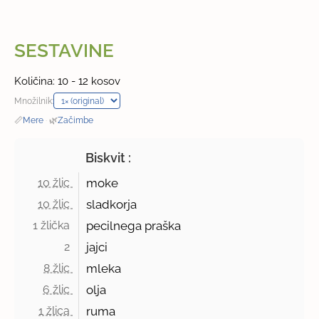
SESTAVINE
Količina: 10 - 12 kosov
Množilnik:
📏
Mere
·
🌿
Začimbe
Biskvit :
10 žlic 
moke
10 žlic 
sladkorja
1 žlička 
pecilnega praška
2 
jajci
8 žlic 
mleka
6 žlic 
olja
1 žlica 
ruma