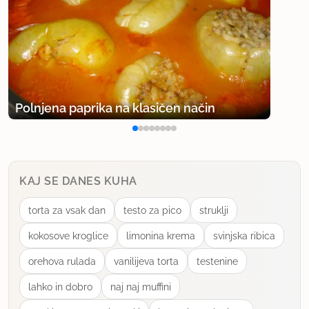
Polnjena paprika na klasičen način
KAJ SE DANES KUHA
torta za vsak dan
testo za pico
struklji
kokosove kroglice
limonina krema
svinjska ribica
orehova rulada
vanilijeva torta
testenine
lahko in dobro
naj naj muffini