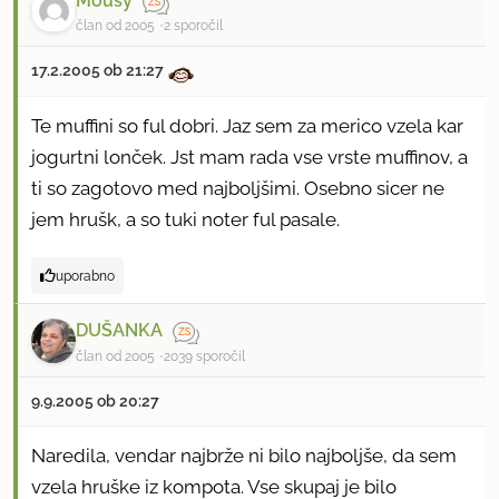
Mousy
član od 2005
2 sporočil
17.2.2005 ob 21:27
Te muffini so ful dobri. Jaz sem za merico vzela kar
jogurtni lonček. Jst mam rada vse vrste muffinov, a
ti so zagotovo med najboljšimi. Osebno sicer ne
jem hrušk, a so tuki noter ful pasale.
uporabno
DUŠANKA
član od 2005
2039 sporočil
9.9.2005 ob 20:27
Naredila, vendar najbrže ni bilo najboljše, da sem
vzela hruške iz kompota. Vse skupaj je bilo