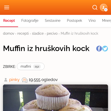
G
Recept
Fotografije
Sestavine
Postopek
Vino
Mnen
domov
›
recepti
›
sladice
›
pecivo
›
Muffin iz hruškovih kock
Muffin iz hruškovih kock
mafini
ZBIRKE:
252
pinky
19.555 ogledov