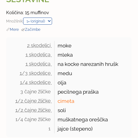
Količina: 15 muffinov
Množilnik:
📏
Mere
·
🌿
Začimbe
2 skodelici 
moke
1 skodelica 
mleka
1 skodelica 
na kocke narezanih hrušk
1/3 skodelice 
medu
1/4 skodelice 
olja
3 čajne žličke 
pecilnega praška
1/2 čajne žličke 
cimeta
1/2 čajne žličke 
soli
1/4 čajne žličke 
muškatnega oreščka
1 
jajce (stepeno)