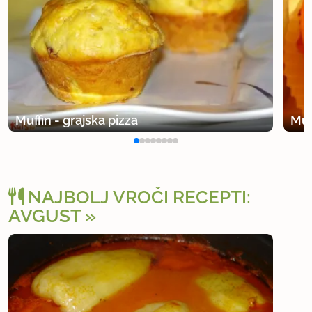
Aja, okus muffinov mi paše v božični čas.
uporabno
Muffin - grajska pizza
Muf
NAJBOLJ VROČI RECEPTI:
AVGUST
Osv