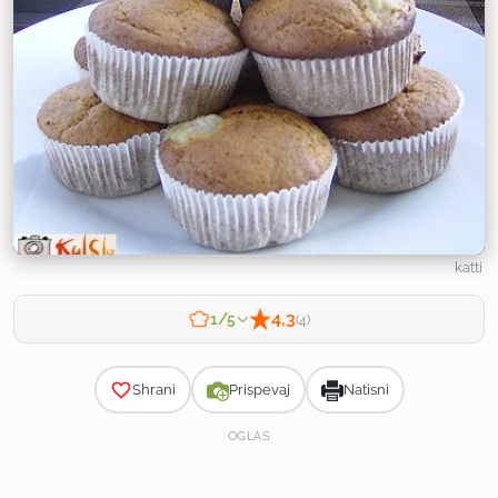
katti
4,3
1/5
(4)
Zahtevnost
Shrani
Prispevaj
Natisni
OGLAS