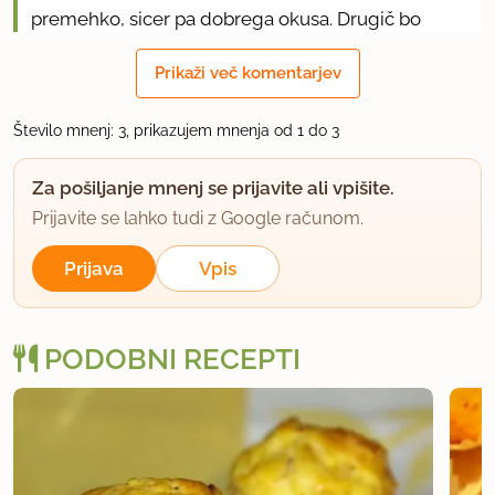
premehko, sicer pa dobrega okusa. Drugič bo
treba vzeti sveže, bolj trde hruške in dvomim, da
Prikaži več komentarjev
bo slabo. Lahko je le boljše. LP
Število mnenj: 3, prikazujem mnenja od 1 do 3
uporabno
Za pošiljanje mnenj se prijavite ali vpišite.
katti
član od 2005
2109 sporočil
Prijavite se lahko tudi z Google računom.
10.8.2007 ob 11:56
Prijava
Vpis
Mufini so dobri, ampak za moj okus ne ravno za
5ko. Temperatura pečanja - 200 stopinj in to 25
PODOBNI RECEPTI
minut se mi zdi pa prevelika. Zgoraj so tako dobili
skorico.
Pride slika.