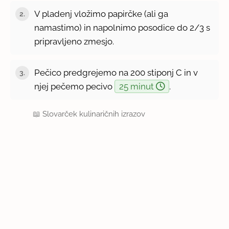
V pladenj vložimo papirčke (ali ga
2.
namastimo) in napolnimo posodice do 2/3 s
pripravljeno zmesjo.
Pečico predgrejemo na 200 stiponj C in v
3.
njej pečemo pecivo
25 minut
.
📖
Slovarček kulinaričnih izrazov