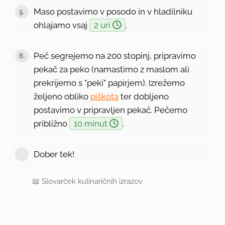
Maso postavimo v posodo in v hladilniku
5.
ohlajamo vsaj
2 uri
.
Peč segrejemo na 200 stopinj, pripravimo
6.
pekač za peko (namastimo z maslom ali
prekrijemo s "peki" papirjem). Izrežemo
željeno obliko
piškota
ter dobljeno
postavimo v pripravljen pekač. Pečemo
približno
10 minut
.
Dober tek!
📖
Slovarček kulinaričnih izrazov