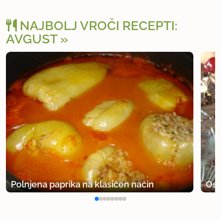
NAJBOLJ VROČI RECEPTI:
AVGUST
Polnjena paprika na klasičen način
Osv