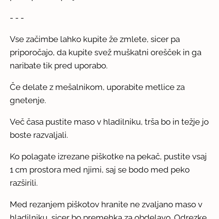
- - -
Vse začimbe lahko kupite že zmlete, sicer pa
priporočajo, da kupite svež muškatni orešček in ga
naribate tik pred uporabo.
Če delate z mešalnikom, uporabite metlice za
gnetenje.
Več časa pustite maso v hladilniku, trša bo in težje jo
boste razvaljali.
Ko polagate izrezane piškotke na pekač, pustite vsaj
1 cm prostora med njimi, saj se bodo med peko
razširili.
Med rezanjem piškotov hranite ne zvaljano maso v
hladilniku, sicer bo premehka za obdelavo. Odrezke