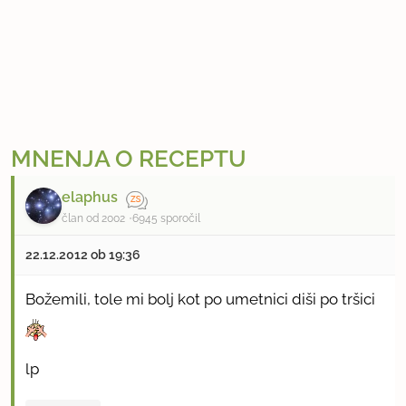
MNENJA O RECEPTU
elaphus
član od 2002
6945 sporočil
22.12.2012 ob 19:36
Božemili, tole mi bolj kot po umetnici diši po tršici
lp