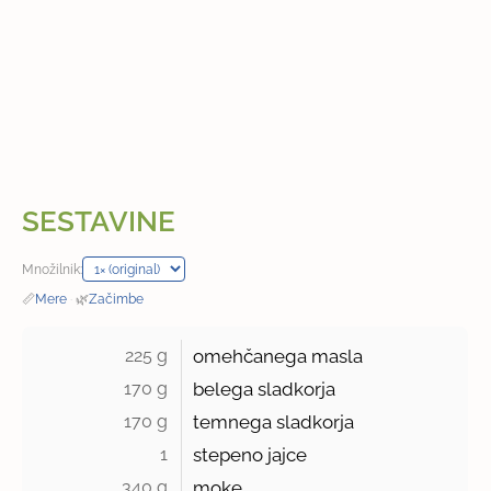
SESTAVINE
Množilnik:
📏
Mere
·
🌿
Začimbe
225 g 
omehčanega masla
170 g 
belega sladkorja
170 g 
temnega sladkorja
1 
stepeno jajce
340 g 
moke