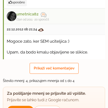
uporabno
umetnica82
član od 2011
20 sporočil
22.12.2012 ob 21:24
Mogoce zato, ker SEM uciteljica :)
Upam, da bodo kmalu objavljene se slikice.
uporabno
Prikaži več komentarjev
rebecca
Število mnenj: 4, prikazujem mnenja od 1 do 4
član od 2002
2740 sporočil
24.12.2012 ob 7:06
Za pošiljanje mnenj se prijavite ali vpišite.
Prijavite se lahko tudi z Google računom.
Zelo lepo.