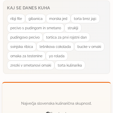
KAJ SE DANES KUHA
ribji file
gibanica
morska jed
torta brez jajc
pecivo s pudingom in smetano
struklji
pudingovo pecivo
tortica za prvi rojstni dan
svinjska ribica
lešnikova cokolada
bucke v omaki
omaka za testenine
yo rolada
zrezki v smetanovi omaki
torta kulinarika
Največja slovenska kulinarična skupnost.