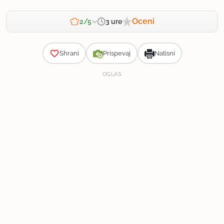
Oceni
3 ure
2/5
Zahtevnost
Shrani
Prispevaj
Natisni
OGLAS