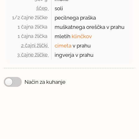
ščep 
soli
1/2 čajne žličke 
pecilnega praška
1 čajna žlička 
muškatnega oreščka v prahu
1 čajna žlička 
mletih
klinčkov
2 čajni žlički 
cimeta
v prahu
3 čajne žličke 
ingverja v prahu
Način za kuhanje