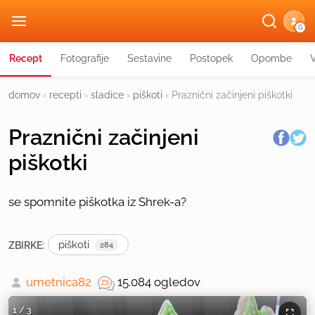
G
Recept
Fotografije
Sestavine
Postopek
Opombe
domov
›
recepti
›
sladice
›
piškoti
›
Praznični začinjeni piškotki
Praznični začinjeni
piškotki
se spomnite piškotka iz Shrek-a?
piškoti
ZBIRKE:
284
umetnica82
15.084 ogledov
1
/
3