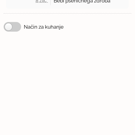
8 žlic 
Bebi pšeničnega zdroba
Način za kuhanje