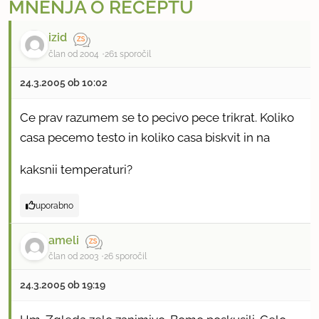
MNENJA O RECEPTU
izid
član od 2004
261 sporočil
24.3.2005 ob 10:02
Ce prav razumem se to pecivo pece trikrat. Koliko
casa pecemo testo in koliko casa biskvit in na
kaksnii temperaturi?
uporabno
ameli
član od 2003
26 sporočil
24.3.2005 ob 19:19