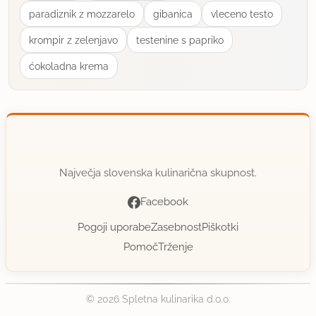
paradiznik z mozzarelo
gibanica
vleceno testo
krompir z zelenjavo
testenine s papriko
ćokoladna krema
Največja slovenska kulinarična skupnost.
Facebook
Pogoji uporabe
Zasebnost
Piškotki
Pomoč
Trženje
© 2026 Spletna kulinarika d.o.o.