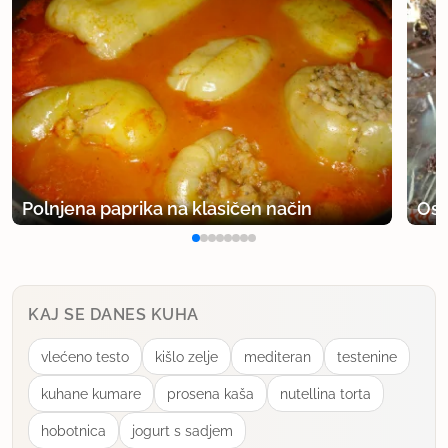
Polnjena paprika na klasičen način
Osv
KAJ SE DANES KUHA
vlećeno testo
kišlo zelje
mediteran
testenine
kuhane kumare
prosena kaša
nutellina torta
hobotnica
jogurt s sadjem