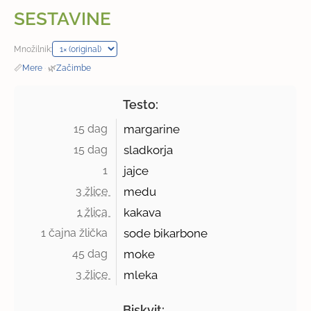
SESTAVINE
Množilnik:
📏
Mere
·
🌿
Začimbe
Testo:
15 dag 
margarine
15 dag 
sladkorja
1 
jajce
3 žlice 
medu
1 žlica 
kakava
1 čajna žlička 
sode bikarbone
45 dag 
moke
3 žlice 
mleka
Biskvit: