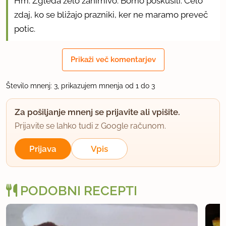
Hm. Zgleda zelo zanimivo. Bomo poskusili. Celo
zdaj, ko se bližajo prazniki, ker ne maramo preveč
potic.
uporabno
Prikaži več komentarjev
dalsi
Število mnenj: 3, prikazujem mnenja od 1 do 3
član od 2002
339 sporočil
24.3.2005 ob 19:59
Za pošiljanje mnenj se prijavite ali vpišite.
Prijavite se lahko tudi z Google računom.
Res pecemo trikrat.Medeno testo pecemo na
Prijava
Vpis
obrnjenem pekacu na peki papirju. Tocnega casa
ne vem. Tako medeno testo kot biskvit pecem na
180 stopinjah. Biskvit pecem cca 20 minut,
PODOBNI RECEPTI
medeno testo pa po obcutku.
uporabno