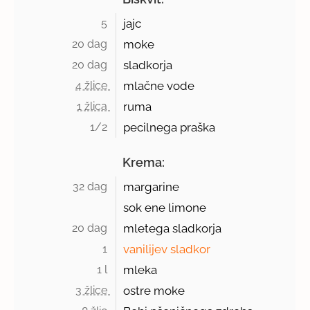
5 
jajc
20 dag 
moke
20 dag 
sladkorja
4 žlice 
mlačne vode
1 žlica 
ruma
1/2 
pecilnega praška
Krema:
32 dag 
margarine
sok ene limone
20 dag 
mletega sladkorja
1 
vanilijev sladkor
1 l 
mleka
3 žlice 
ostre moke