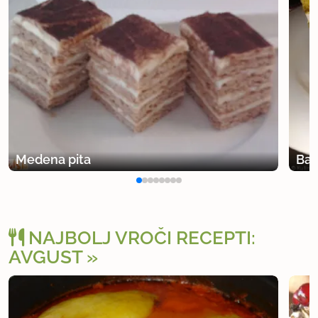
Medena pita
Bab
NAJBOLJ VROČI RECEPTI:
AVGUST