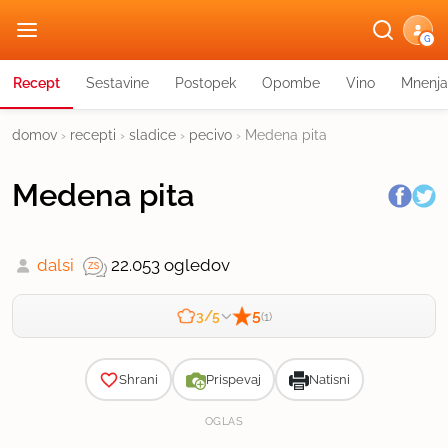
G
Recept
Sestavine
Postopek
Opombe
Vino
Mnenja
domov
›
recepti
›
sladice
›
pecivo
›
Medena pita
Medena pita
dalsi
22.053 ogledov
5
3/5
(1)
Zahtevnost
Shrani
Prispevaj
Natisni
OGLAS