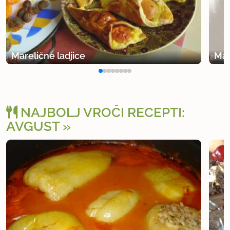
Marelične ladjice
Mar
NAJBOLJ VROČI RECEPTI:
AVGUST