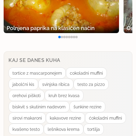
Polnjena paprika na klasičen način
Osv
KAJ SE DANES KUHA
tortice z mascarponejem
cokoladni muffini
jabolćni kis
svinjska ribica
testo za pizzo
orehovi piškoti
kruh brez kvasa
biskvit s skutinim nadevom
šunkine rezine
sirovi makaroni
kakavove rezine
ćokoladni muffini
kvašeno testo
lešnikova krema
tortilja