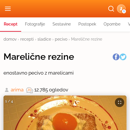
G
Recept
Fotografije
Sestavine
Postopek
Opombe
domov
›
recepti
›
sladice
›
pecivo
›
Marelične rezine
Marelične rezine
enostavno pecivo z marelicami
arima
12.785 ogledov
1
/
4