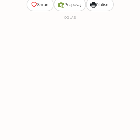
Shrani
Prispevaj
Natisni
OGLAS