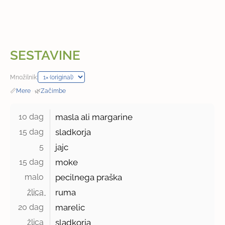
SESTAVINE
Množilnik:
📏
Mere
·
🌿
Začimbe
10 dag 
masla ali margarine
15 dag 
sladkorja
5 
jajc
15 dag 
moke
malo 
pecilnega praška
žlica 
ruma
20 dag 
marelic
žlica 
sladkorja