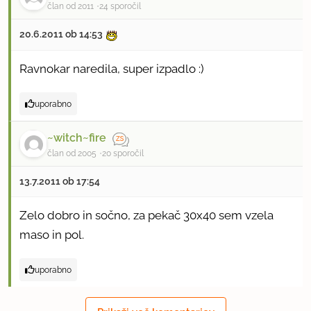
član od 2011
24 sporočil
20.6.2011 ob 14:53
Ravnokar naredila, super izpadlo :)
uporabno
~witch~fire
član od 2005
20 sporočil
13.7.2011 ob 17:54
Zelo dobro in sočno, za pekač 30x40 sem vzela
maso in pol.
uporabno