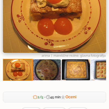
arima
| marelične rezine, glavna fotografija
Oceni
45 min
2/5
Zahtevnost