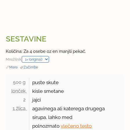
SESTAVINE
Količina: Za 4 osebe oz en manjši pekač.
Množilnik:
📏
Mere
·
🌿
Začimbe
500 g 
puste skute
lonček 
kisle smetane
2 
jajci
1 žlica 
agavinega ali katerega drugega
sirupa, lahko med
polnozrnato
vlečeno testo