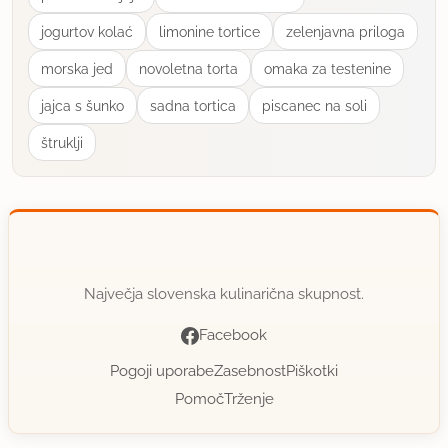
jogurtov kolać
limonine tortice
zelenjavna priloga
morska jed
novoletna torta
omaka za testenine
jajca s šunko
sadna tortica
piscanec na soli
štruklji
Največja slovenska kulinarična skupnost.
Facebook
Pogoji uporabe
Zasebnost
Piškotki
Pomoč
Trženje