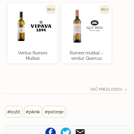
BELO
BELO
Ventus Rumeni
Rumeni muškat –
Muškat
verduc Quercus
VEČ PREDLOGOV
#božič
#piknik
#pečenje