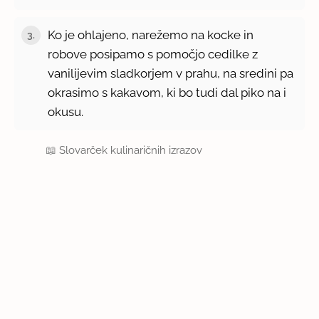
Ko je ohlajeno, narežemo na kocke in
3.
robove posipamo s pomočjo cedilke z
vanilijevim sladkorjem v prahu, na sredini pa
okrasimo s kakavom, ki bo tudi dal piko na i
okusu.
📖
Slovarček kulinaričnih izrazov