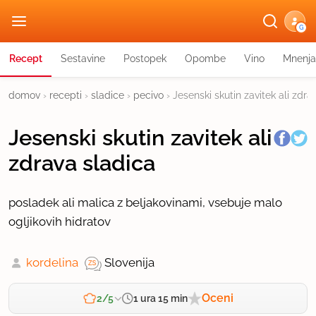
G
Recept
Sestavine
Postopek
Opombe
Vino
Mnenja
domov
›
recepti
›
sladice
›
pecivo
›
Jesenski skutin zavitek ali zdra
Jesenski skutin zavitek ali
zdrava sladica
posladek ali malica z beljakovinami, vsebuje malo
ogljikovih hidratov
kordelina
Slovenija
Oceni
1 ura 15 min
2/5
Zahtevnost