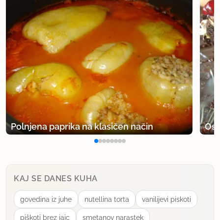
Polnjena paprika na klasičen način
Osv
KAJ SE DANES KUHA
govedina iz juhe
nutellina torta
vanilijevi piskoti
piškoti brez jajc
smetanov narastek