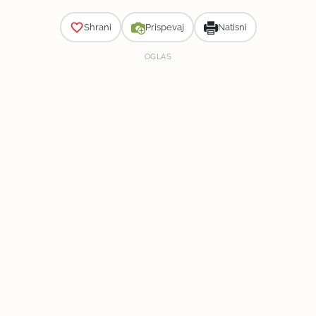
Shrani
Prispevaj
Natisni
OGLAS