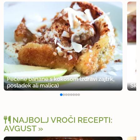
Pečene banane s kokosom (zdravi zajtrk,
posladek ali malica)
Sku
NAJBOLJ VROČI RECEPTI:
AVGUST