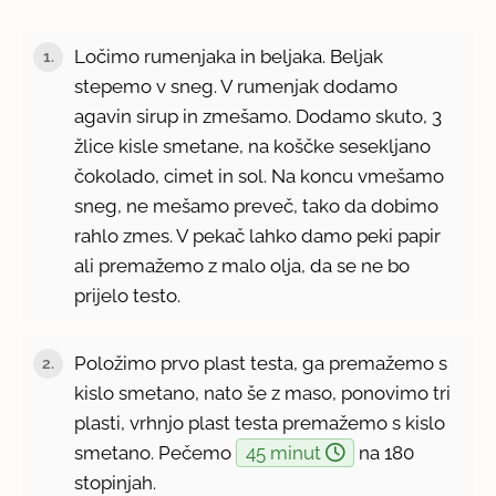
Ločimo rumenjaka in beljaka. Beljak
1.
stepemo v sneg. V rumenjak dodamo
agavin sirup in zmešamo. Dodamo skuto, 3
žlice kisle smetane, na koščke sesekljano
čokolado, cimet in sol. Na koncu vmešamo
sneg, ne mešamo preveč, tako da dobimo
rahlo zmes. V pekač lahko damo peki papir
ali premažemo z malo olja, da se ne bo
prijelo testo.
Položimo prvo plast testa, ga premažemo s
2.
kislo smetano, nato še z maso, ponovimo tri
plasti, vrhnjo plast testa premažemo s kislo
smetano. Pečemo
45 minut
na 180
stopinjah.