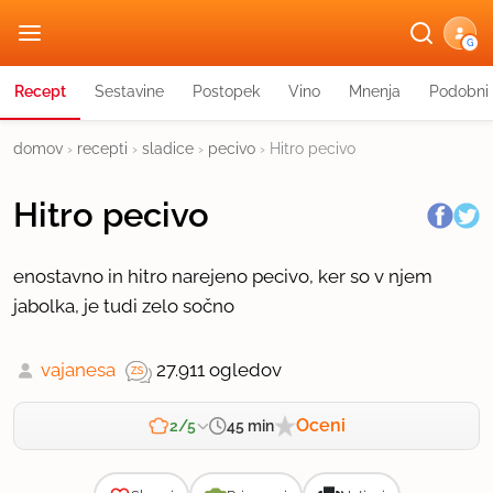
G
Recept
Sestavine
Postopek
Vino
Mnenja
Podobni 
domov
›
recepti
›
sladice
›
pecivo
›
Hitro pecivo
Hitro pecivo
enostavno in hitro narejeno pecivo, ker so v njem
jabolka, je tudi zelo sočno
vajanesa
27.911 ogledov
Oceni
45 min
2/5
Zahtevnost