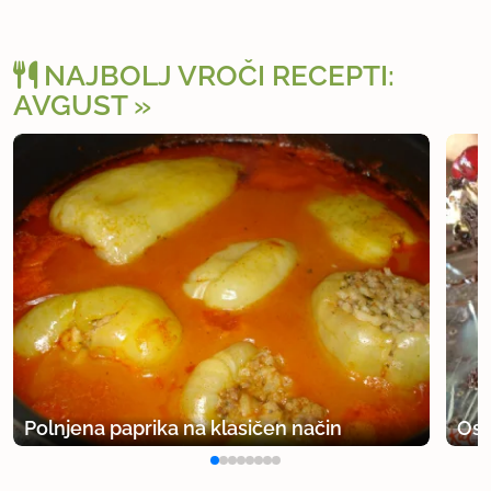
NAJBOLJ VROČI RECEPTI:
AVGUST
Polnjena paprika na klasičen način
Osv