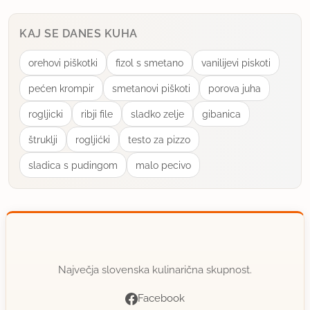
KAJ SE DANES KUHA
orehovi piškotki
fizol s smetano
vanilijevi piskoti
pećen krompir
smetanovi piškoti
porova juha
rogljicki
ribji file
sladko zelje
gibanica
štruklji
rogljićki
testo za pizzo
sladica s pudingom
malo pecivo
Največja slovenska kulinarična skupnost.
Facebook