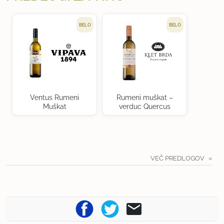
BELO
BELO
Ventus Rumeni
Rumeni muškat –
Muškat
verduc Quercus
VEČ PREDLOGOV