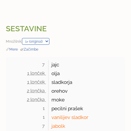
SESTAVINE
Množilnik:
📏
Mere
·
🌿
Začimbe
7 
jajc
1 lonček 
olja
1 lonček 
sladkorja
2 lončka 
orehov
2 lončka 
moke
1 
pecilni prašek
1 
vanilijev sladkor
7 
jabolk