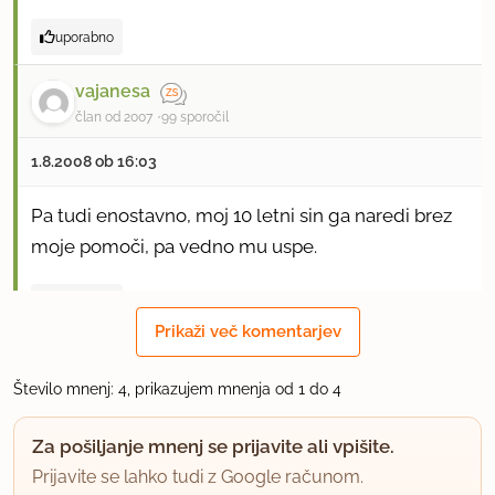
uporabno
vajanesa
član od 2007
99 sporočil
1.8.2008 ob 16:03
Pa tudi enostavno, moj 10 letni sin ga naredi brez
moje pomoči, pa vedno mu uspe.
uporabno
Prikaži več komentarjev
Aleksandra14
član od 2008
4 sporočil
Število mnenj: 4, prikazujem mnenja od 1 do 4
4.8.2008 ob 15:18
Za pošiljanje mnenj se prijavite ali vpišite.
Prijavite se lahko tudi z Google računom.
Moram rect da je pecivo zelo dobro in hitro