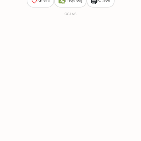
Shrani
Prispevaj
Natisni
OGLAS