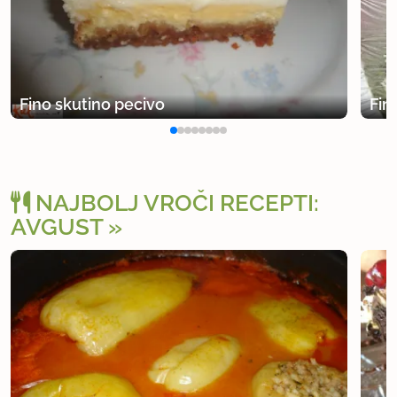
Fino skutino pecivo
Fin
NAJBOLJ VROČI RECEPTI:
AVGUST