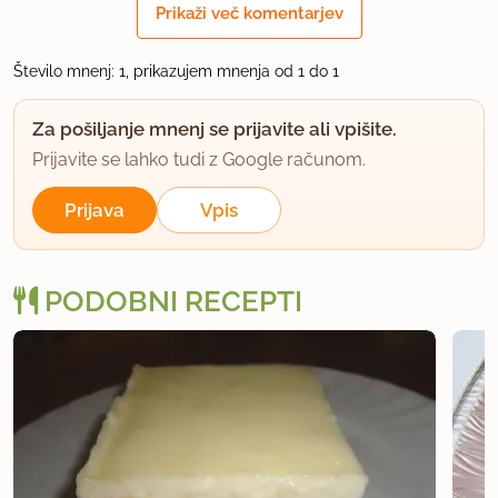
vanilin in navaden sladkor ter na koncu vmešamo
Prikaži več komentarjev
še kokos.
Število mnenj: 1, prikazujem mnenja od 1 do 1
Skratka, pecivo je zelo dobro, priporočam peko,
recept pa je žal zelo površno in nenatančno
Za pošiljanje mnenj se prijavite ali vpišite.
napisan.
Prijavite se lahko tudi z Google računom.
Prijava
Vpis
uporabno
PODOBNI RECEPTI