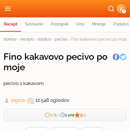
G
Recept
Sestavine
Postopek
Vino
Mnenja
Podobni 
domov
›
recepti
›
sladice
›
pecivo
›
Fino kakavovo pecivo po moje
Fino kakavovo pecivo po
moje
pecivo s kakavom
olgica
12.548 ogledov
5
1 ura
1/5
(1)
Zahtevnost