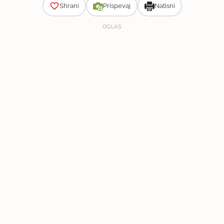
Shrani
Prispevaj
Natisni
OGLAS