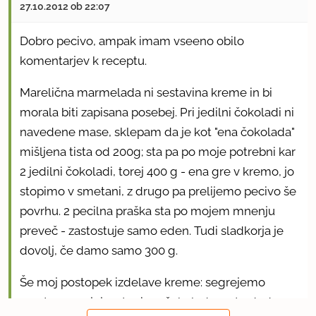
27.10.2012 ob 22:07
Dobro pecivo, ampak imam vseeno obilo
komentarjev k receptu.
Marelična marmelada ni sestavina kreme in bi
morala biti zapisana posebej. Pri jedilni čokoladi ni
navedene mase, sklepam da je kot "ena čokolada"
mišljena tista od 200g; sta pa po moje potrebni kar
2 jedilni čokoladi, torej 400 g - ena gre v kremo, jo
stopimo v smetani, z drugo pa prelijemo pecivo še
povrhu. 2 pecilna praška sta po mojem mnenju
preveč - zastostuje samo eden. Tudi sladkorja je
dovolj, če damo samo 300 g.
Še moj postopek izdelave kreme: segrejemo
smetano, v njej raztopimo čokolado, nato dodamo