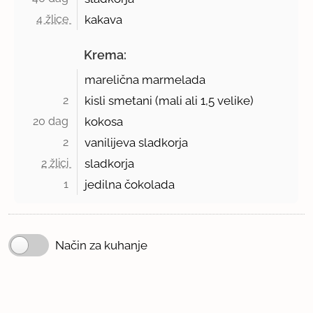
4 žlice 
kakava
Krema:
marelična marmelada
2 
kisli smetani (mali ali 1,5 velike)
20 dag 
kokosa
2 
vanilijeva sladkorja
2 žlici 
sladkorja
1 
jedilna čokolada
Način za kuhanje