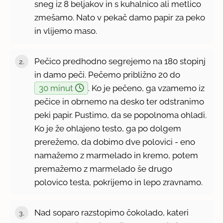
sneg iz 8 beljakov in s kuhalnico ali metlico
zmešamo. Nato v pekač damo papir za peko
in vlijemo maso.
Pečico predhodno segrejemo na 180 stopinj
in damo peči. Pečemo približno 20 do
30 minut
. Ko je pečeno, ga vzamemo iz
pečice in obrnemo na desko ter odstranimo
peki papir. Pustimo, da se popolnoma ohladi.
Ko je že ohlajeno testo, ga po dolgem
prerežemo, da dobimo dve polovici - eno
namažemo z marmelado in kremo, potem
premažemo z marmelado še drugo
polovico testa, pokrijemo in lepo zravnamo.
Nad soparo razstopimo čokolado, kateri