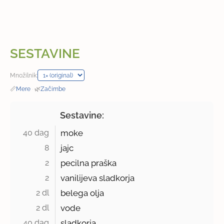
SESTAVINE
Množilnik:
📏
Mere
·
🌿
Začimbe
Sestavine:
40 dag 
moke
8 
jajc
2 
pecilna praška
2 
vanilijeva sladkorja
2 dl 
belega olja
2 dl 
vode
40 dag 
sladkorja