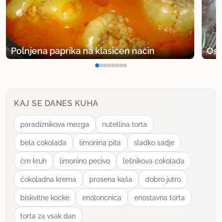
Polnjena paprika na klasičen način
Osv
KAJ SE DANES KUHA
paradiznikova mezga
nutellina torta
bela cokolada
limonina pita
sladko sadje
ćrn kruh
limonino pecivo
lešnikova cokolada
ćokoladna krema
prosena kaša
dobro jutro
biskvitne kocke
enoloncnica
enostavna torta
torta za vsak dan