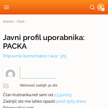
G
domov
›
člani
›
Javni profil
uporabnika:
PACKA
Pripravnik
(komentator) | skor: 375
Aktivnosti zadnjih 30 dni
Član Kulinarika.net sem od
23.9.2003
Zadnjič ste me lahko opazili
pred 1979 dnevi
Prispeval(a) sem