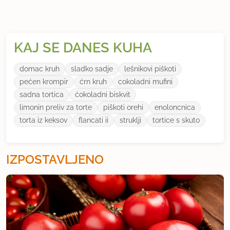
KAJ SE DANES KUHA
domac kruh
sladko sadje
lešnikovi piškoti
pećen krompir
ćrn kruh
cokoladni mufini
sadna tortica
ćokoladni biskvit
limonin preliv za torte
piškoti orehi
enoloncnica
torta iz keksov
flancati ii
struklji
tortice s skuto
IZPOSTAVLJENO