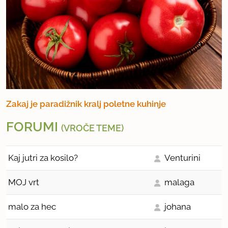
Zakaj je paradižnik kralj poletne kuhinje
FORUMI
(VROČE TEME)
Kaj jutri za kosilo?
Venturini
MOJ vrt
malaga
malo za hec
johana