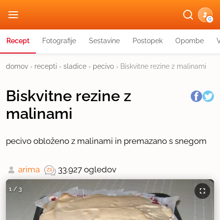
G
Recept
Fotografije
Sestavine
Postopek
Opombe
domov
›
recepti
›
sladice
›
pecivo
›
Biskvitne rezine z malinami
Biskvitne rezine z
malinami
pecivo obloženo z malinami in premazano s snegom
arima
33.927 ogledov
1
/
3