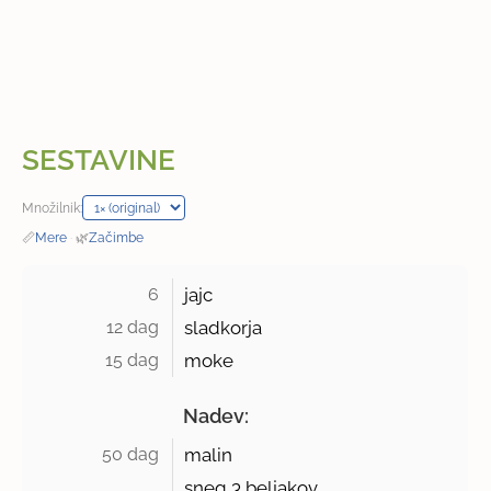
SESTAVINE
Množilnik:
📏
Mere
·
🌿
Začimbe
6 
jajc
12 dag 
sladkorja
15 dag 
moke
Nadev:
50 dag 
malin
sneg 3 beljakov