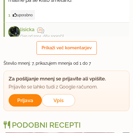
1
uporabno
lisicka
član od 2004
664 sporočil
Prikaži več komentarjev
11.11.2010 ob 12:25
Ali lahko uporabim zamrznjene maline?
Število mnenj: 7, prikazujem mnenja od 1 do 7
uporabno
Za pošiljanje mnenj se prijavite ali vpišite.
Prijavite se lahko tudi z Google računom.
arima
član od 2010
147 sporočil
Prijava
Vpis
12.11.2010 ob 20:46
PODOBNI RECEPTI
Seveda lahko uporabiš zmrznjene, tudi moje so