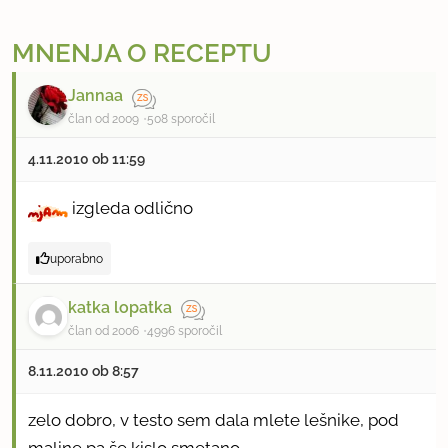
MNENJA O RECEPTU
Jannaa
član od 2009
508 sporočil
4.11.2010 ob 11:59
izgleda odlično
uporabno
katka lopatka
član od 2006
4996 sporočil
8.11.2010 ob 8:57
zelo dobro, v testo sem dala mlete lešnike, pod
maline pa še kislo smetano.