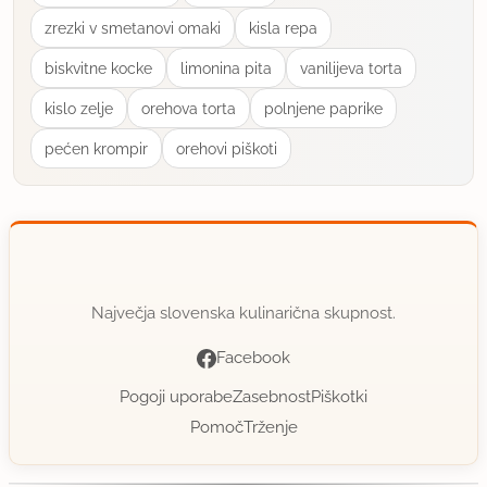
zrezki v smetanovi omaki
kisla repa
biskvitne kocke
limonina pita
vanilijeva torta
kislo zelje
orehova torta
polnjene paprike
pećen krompir
orehovi piškoti
Največja slovenska kulinarična skupnost.
Facebook
Pogoji uporabe
Zasebnost
Piškotki
Pomoč
Trženje