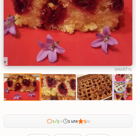
SMARTY1
5
1 ura
1/5
(1)
Zahtevnost