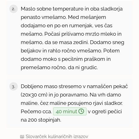
Maslo sobne temperature in oba sladkorja
2.
penasto vmešamo. Med mešanjem
dodajamo en po en rumenjak, ves čas
mešamo. Počasi prilivamo mrzlo mleko in
mešamo, da se masa zedini. Dodamo sneg
beljakov in rahlo ročno vmešamo. Potem
dodamo moko s pecilnim praškom in
premešamo ročno, da ni grudic.
Dobljeno maso stresemo v namaščen pekač
3.
(20x30 cm) in jo poravnamo. Na vrh damo
maline, čez maline posujemo rjavi sladkor.
Pečemo cca.
40 minut
v ogreti pečici
na 200 stopinjah.
📖
Slovarček kulinaričnih izrazov