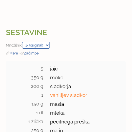
SESTAVINE
Množilnik:
📏
Mere
·
🌿
Začimbe
5 
jajc
350 g 
moke
200 g 
sladkorja
1 
vanilijev sladkor
150 g 
masla
1 dl 
mleka
1 žlička 
pecilnega preška
250 g 
malin