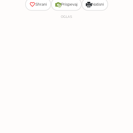
Shrani
Prispevaj
Natisni
OGLAS