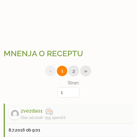
MNENJA O RECEPTU
«
»
1
2
Stran:
zvezda01
član od 2008
255 sporočil
8.7.2016 ob 9:01