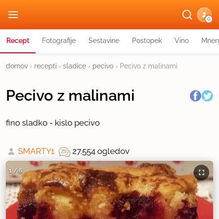
G
Recept
Fotografije
Sestavine
Postopek
Vino
Mnen
domov
›
recepti
›
sladice
›
pecivo
›
Pecivo z malinami
Pecivo z malinami
fino sladko - kislo pecivo
SMARTY1
27.554 ogledov
1
/
6