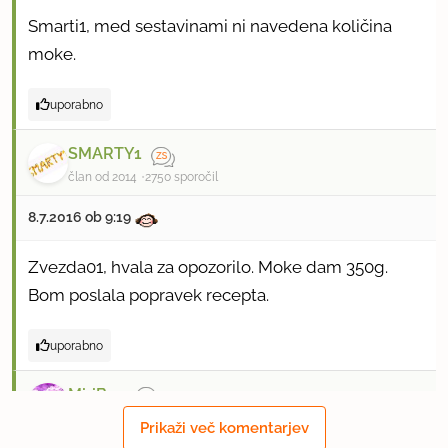
Smarti1, med sestavinami ni navedena količina
moke.
uporabno
SMARTY1
član od 2014
2750 sporočil
8.7.2016 ob 9:19
Zvezda01, hvala za opozorilo. Moke dam 350g.
Bom poslala popravek recepta.
uporabno
MiriBon
član od 2011
1764 sporočil
Prikaži več komentarjev