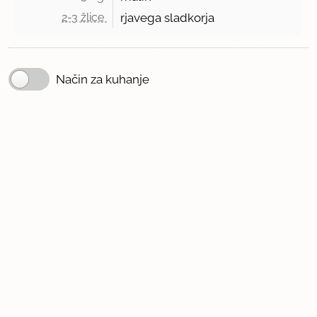
2-3 žlice 
rjavega sladkorja
Način za kuhanje