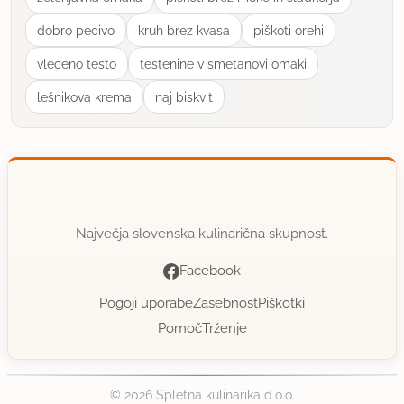
uporabno
dobro pecivo
kruh brez kvasa
piškoti orehi
SMARTY1
vleceno testo
testenine v smetanovi omaki
član od 2014
2750 sporočil
lešnikova krema
naj biskvit
8.7.2016 ob 13:35
Katrinči, tvoj komentar je kot referat.
Me zelo veseli da ste ti in tvoji jedci zadovoljno s
pecivom. Hvala za lepe besede, super komentar,
Največja slovenska kulinarična skupnost.
odlično oceno in bataljon slikic ki so na poti v
Facebook
galerijo.
Pogoji uporabe
Zasebnost
Piškotki
Pomoč
Trženje
uporabno
MiriBon
© 2026 Spletna kulinarika d.o.o.