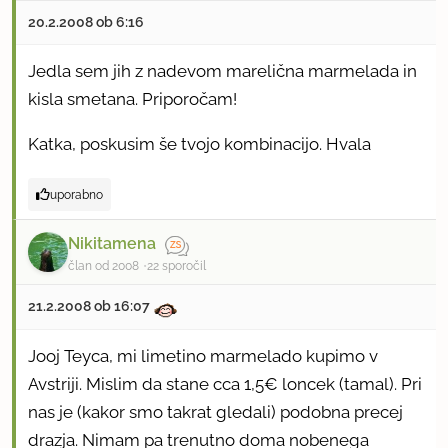
20.2.2008 ob 6:16
Jedla sem jih z nadevom marelična marmelada in
kisla smetana. Priporočam!
Katka, poskusim še tvojo kombinacijo. Hvala
uporabno
Nikitamena
član od 2008
22 sporočil
21.2.2008 ob 16:07
Jooj Teyca, mi limetino marmelado kupimo v
Avstriji. Mislim da stane cca 1,5€ loncek (tamal). Pri
nas je (kakor smo takrat gledali) podobna precej
drazja. Nimam pa trenutno doma nobenega