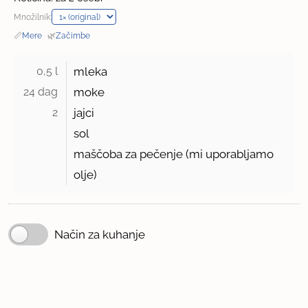
Množilnik:
📏
Mere
·
🌿
Začimbe
0,5 l 
mleka
24 dag 
moke
2 
jajci
sol
maščoba za pečenje (mi uporabljamo
olje)
Način za kuhanje