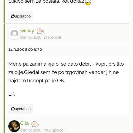
Slikico sem že poslala, kot dokaz
uporabno
wiskiy
član od 2006
13 sporočil
14.3.2008 ob 8:30
Mene pa zanima kje bi se dalo dobit - kupit pršilko
za olje.Gledal sem že po trgovinah vendar jih ne
najdem.Recept pa je OK.
LP.
uporabno
Cila
član od 2006
3768 sporočil