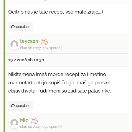
Očitno nas je tale recept vse malo zrajc...:)
uporabno
teyca29
član od 2007
107 sporočil
19.2.2008 ob 10:30
Nikitamena imaš morda recept za limetino
marmelado ali jo kupiš,če ga imaš ga prosim
objavi,hvala. Tudi meni so zadišale palačinke.
uporabno
Mic
član od 2007
197 sporočil