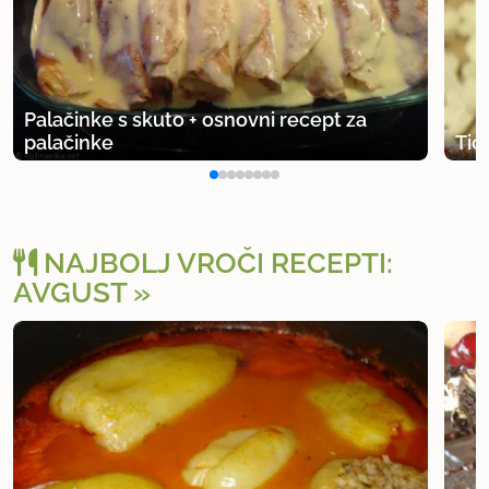
Palačinke s skuto + osnovni recept za
palačinke
Tic
NAJBOLJ VROČI RECEPTI:
AVGUST