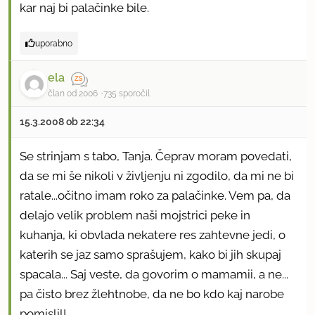
kar naj bi palačinke bile.
uporabno
ela
član od 2006
735 sporočil
15.3.2008 ob 22:34
Se strinjam s tabo, Tanja. Čeprav moram povedati,
da se mi še nikoli v življenju ni zgodilo, da mi ne bi
ratale...očitno imam roko za palačinke. Vem pa, da
delajo velik problem naši mojstrici peke in
kuhanja, ki obvlada nekatere res zahtevne jedi, o
katerih se jaz samo sprašujem, kako bi jih skupaj
spacala... Saj veste, da govorim o mamamii, a ne...
pa čisto brez žlehtnobe, da ne bo kdo kaj narobe
pomislil!