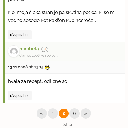
No, moja šibka stran je pa skutina potica, ki se mi
vedno sesede kot kakšen kup nesreče...
uporabno
mirabela
član od 2008
5 sporočil
13.11.2008 ob 13:15
hvala za recept, odlicne so
uporabno
«
»
1
2
6
Stran: