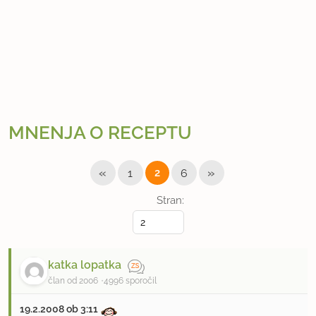
a
d
a
o
z
i
m
MNENJA O RECEPTU
n
i
«
»
1
2
6
c
Stran:
a
katka lopatka
član od 2006
4996 sporočil
19.2.2008 ob 3:11