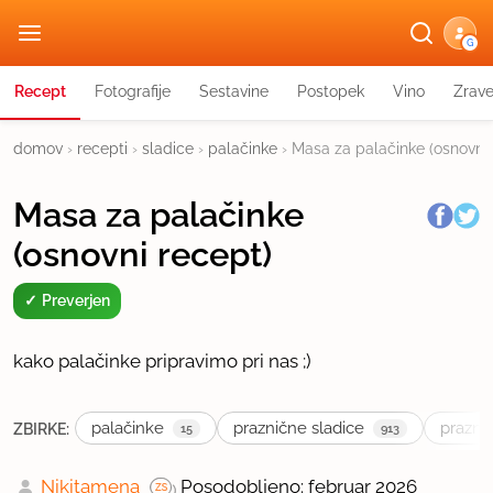
G
Recept
Fotografije
Sestavine
Postopek
Vino
Zrav
domov
›
recepti
›
sladice
›
palačinke
›
Masa za palačinke (osnovni 
Masa za palačinke
(osnovni recept)
Preverjen
kako palačinke pripravimo pri nas ;)
palačinke
praznične sladice
praznič
ZBIRKE:
15
913
Nikitamena
Posodobljeno: februar 2026