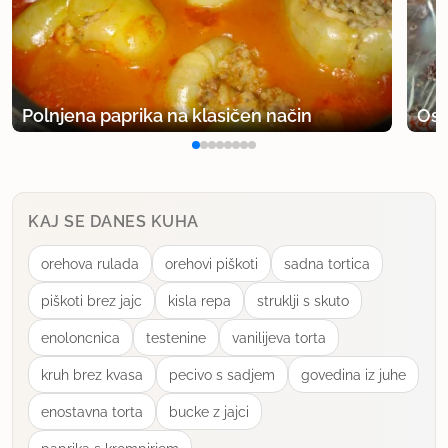
Polnjena paprika na klasičen način
Osv
KAJ SE DANES KUHA
orehova rulada
orehovi piškoti
sadna tortica
piškoti brez jajc
kisla repa
struklji s skuto
enoloncnica
testenine
vanilijeva torta
kruh brez kvasa
pecivo s sadjem
govedina iz juhe
enostavna torta
bucke z jajci