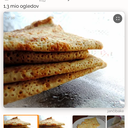
1,3 mio ogledov
1
/
10
jančibake