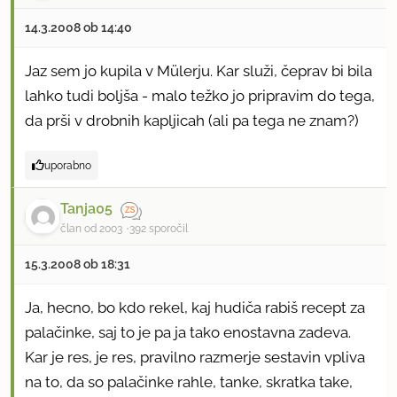
14.3.2008 ob 14:40
Jaz sem jo kupila v Mülerju. Kar služi, čeprav bi bila
lahko tudi boljša - malo težko jo pripravim do tega,
da prši v drobnih kapljicah (ali pa tega ne znam?)
uporabno
Tanja05
član od 2003
392 sporočil
15.3.2008 ob 18:31
Ja, hecno, bo kdo rekel, kaj hudiča rabiš recept za
palačinke, saj to je pa ja tako enostavna zadeva.
Kar je res, je res, pravilno razmerje sestavin vpliva
na to, da so palačinke rahle, tanke, skratka take,