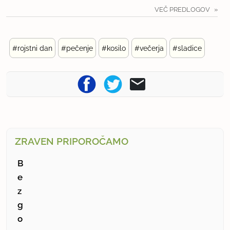
VEČ PREDLOGOV
#rojstni dan
#pečenje
#kosilo
#večerja
#sladice
ZRAVEN PRIPOROČAMO
B
e
z
g
o