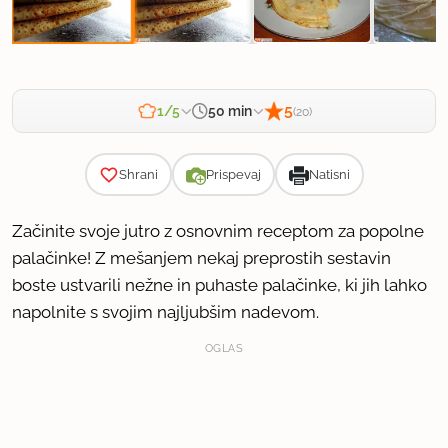
5
50 min
1/5
(20)
Zahtevnost
15 min
|
20 min
|
15 min
Priprava:
Kuhanje:
Počitek:
Shrani
Prispevaj
Natisni
Začinite svoje jutro z osnovnim receptom za popolne
palačinke! Z mešanjem nekaj preprostih sestavin
boste ustvarili nežne in puhaste palačinke, ki jih lahko
napolnite s svojim najljubšim nadevom.
OGLAS