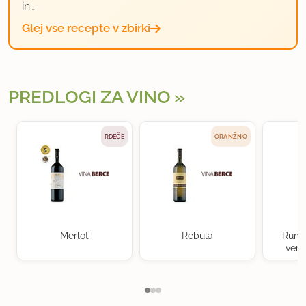
in…
Glej vse recepte v zbirki
PREDLOGI ZA VINO
RDEČE
ORANŽNO
Merlot
Rebula
Rume
verd