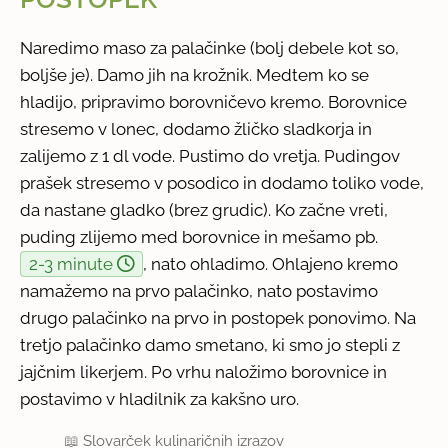
Naredimo maso za palačinke (bolj debele kot so,
boljše je). Damo jih na krožnik. Medtem ko se
hladijo, pripravimo borovničevo kremo. Borovnice
stresemo v lonec, dodamo žličko sladkorja in
zalijemo z 1 dl vode. Pustimo do vretja. Pudingov
prašek stresemo v posodico in dodamo toliko vode,
da nastane gladko (brez grudic). Ko začne vreti,
puding zlijemo med borovnice in mešamo pb.
2-3 minute
, nato ohladimo. Ohlajeno kremo
namažemo na prvo palačinko, nato postavimo
drugo palačinko na prvo in postopek ponovimo. Na
tretjo palačinko damo smetano, ki smo jo stepli z
jajčnim likerjem. Po vrhu naložimo borovnice in
postavimo v hladilnik za kakšno uro.
📖
Slovarček kulinaričnih izrazov