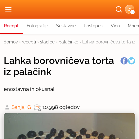
G
Recept
Fotografije
Sestavine
Postopek
Vino
Mnen
domov
›
recepti
›
sladice
›
palačinke
›
Lahka borovničeva torta iz 
Lahka borovničeva torta
iz palačink
enostavna in okusna!
Sanja_G
10.998 ogledov