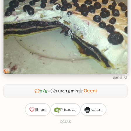
Sanja_G
Oceni
1 ura 15 min
2/5
Zahtevnost
Shrani
Prispevaj
Natisni
OGLAS