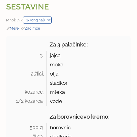
SESTAVINE
Množilnik:
📏
Mere
·
🌿
Začimbe
Za 3 palačinke:
3 
jajca
moka
2 žlici 
olja
sladkor
kozarec 
mleka
1/2 kozarca 
vode
Za borovničevo kremo:
500 g 
borovnic
žlica 
sladkorja