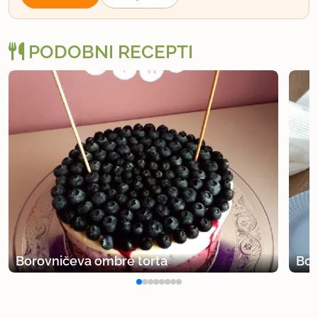
PODOBNI RECEPTI
Borovničeva ombré torta
Bor