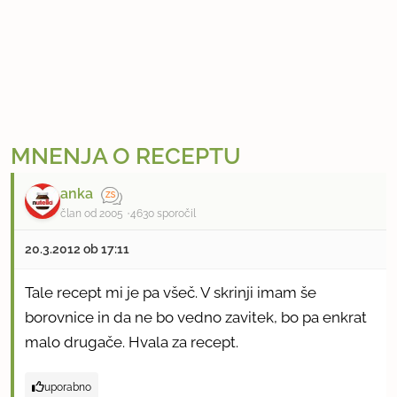
MNENJA O RECEPTU
anka
član od 2005
4630 sporočil
20.3.2012 ob 17:11
Tale recept mi je pa všeč. V skrinji imam še
borovnice in da ne bo vedno zavitek, bo pa enkrat
malo drugače. Hvala za recept.
uporabno