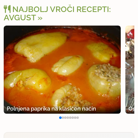
NAJBOLJ VROČI RECEPTI:
AVGUST
Polnjena paprika na klasičen način
Osv