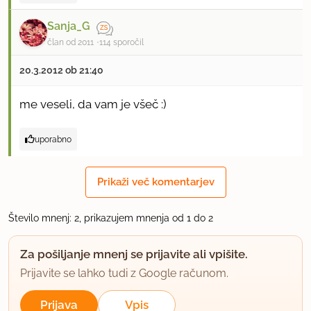
Sanja_G
član od 2011
114 sporočil
20.3.2012 ob 21:40
me veseli, da vam je všeč :)
uporabno
Prikaži več komentarjev
Število mnenj: 2, prikazujem mnenja od 1 do 2
Za pošiljanje mnenj se prijavite ali vpišite.
Prijavite se lahko tudi z Google računom.
Prijava
Vpis