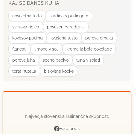
KAJ SE DANES KUHA
novoletna torta
sladica s pudingom
svinjska ribica
posusen paradiznik
kokosov puding
kvašeno testo
porova omaka
flancati
limone v soli
krema iz bele cokolade
porova juha
socno pecivo
tuna v solati
torta nutella
biskvitne kocke
Največja slovenska kulinarična skupnost.
Facebook