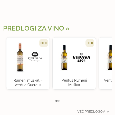
PREDLOGI ZA VINO
BELO
BELO
Rumeni muškat –
Ventus Rumeni
Ventu
verduc Quercus
Muškat
VEČ PREDLOGOV