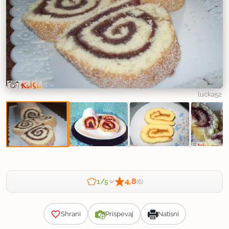
lucka52
4,8
1/5
(6)
Zahtevnost
Shrani
Prispevaj
Natisni