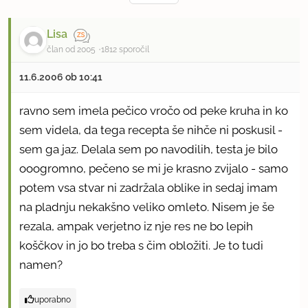
Lisa
član od 2005
1812 sporočil
11.6.2006 ob 10:41
ravno sem imela pečico vročo od peke kruha in ko
sem videla, da tega recepta še nihče ni poskusil -
sem ga jaz. Delala sem po navodilih, testa je bilo
ooogromno, pečeno se mi je krasno zvijalo - samo
potem vsa stvar ni zadržala oblike in sedaj imam
na pladnju nekakšno veliko omleto. Nisem je še
rezala, ampak verjetno iz nje res ne bo lepih
koščkov in jo bo treba s čim obložiti. Je to tudi
namen?
uporabno