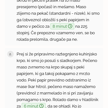
škrob in pecilni prašek na to maso
presejemo (počasi) in mešamo. Maso
zlijemo na pekač (standardni - nizek), ki smo
ga (obvezno) obložili s peki papirjem in
damo v pečico za
8 minut
na 225
stopinj. Če prepozno vzamemo ven, se bo
rolada prelomila, drugače pa ne.
Prej si že pripravimo raztegnjeno kuhinjsko
krpo, ki smo jo posuli s sladkorjem. Pečeno
maso zvrnemo na krpo skupaj s peki
papirjem, ki ga takoj pokapamo z mrzlo
vodo. Peki papir previdno odstranimo iz
mase (kar hitro), pečeno maso namažemo
(previdno) z marmelado in si pri zavijanju
pomagamo s krpo. Rolado damo v hladilnik
za
6 minut
, da se ohladi. Ko jo