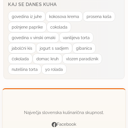
KAJ SE DANES KUHA
uporabno
govedina iz juhe
kokosova krema
prosena kaša
lucka52
polnjene paprike
cokolada
član od 2007
1939 sporočil
govedina v vinski omaki
vanilijeva torta
13.9.2008 ob 16:57
jabolćni kis
jogurt s sadjem
gibanica
Nisem ravno "specialistka" za rolade, ampak ta je
ćokolada
domac kruh
vlozen paradiznik
res uspela.Enostavno in hitro-slikco pa tudi
nutellina torta
yo rolada
posljem.Lp
uporabno
buča
član od 2006
1566 sporočil
Največja slovenska kulinarična skupnost.
17.11.2008 ob 21:49
Facebook