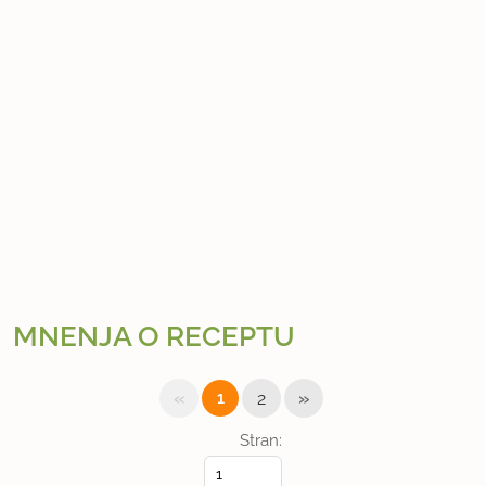
MNENJA O RECEPTU
«
»
1
2
Stran: