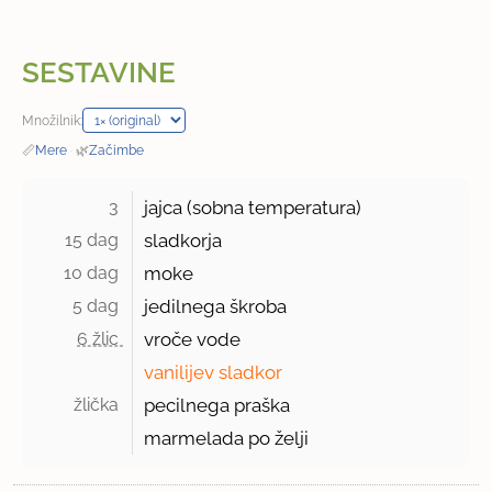
SESTAVINE
Množilnik:
📏
Mere
·
🌿
Začimbe
3 
jajca (sobna temperatura)
15 dag 
sladkorja
10 dag 
moke
5 dag 
jedilnega škroba
6 žlic 
vroče vode
vanilijev sladkor
žlička 
pecilnega praška
marmelada po želji