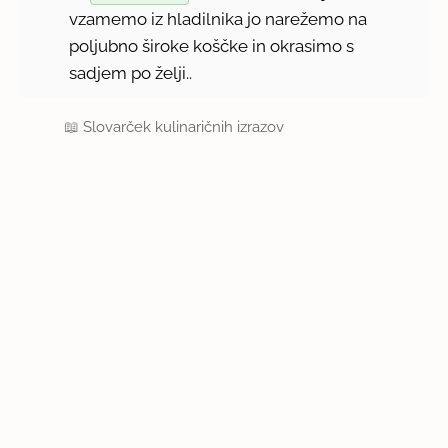
vzamemo iz hladilnika jo narežemo na
poljubno široke koščke in okrasimo s
sadjem po želji..
📖
Slovarček kulinaričnih izrazov