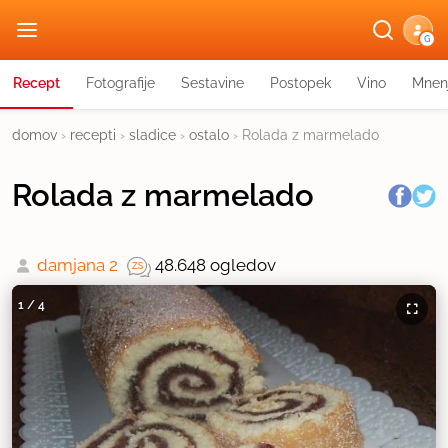
G
Recept
Fotografije
Sestavine
Postopek
Vino
Mnen
domov
›
recepti
›
sladice
›
ostalo
›
Rolada z marmelado
Rolada z marmelado
damjana 2
48.648 ogledov
1
/
4