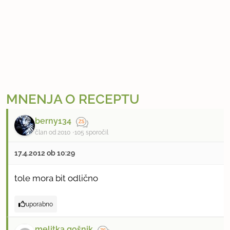
MNENJA O RECEPTU
berny134
član od 2010
105 sporočil
17.4.2012 ob 10:29
tole mora bit odlično
uporabno
melitka gošnik