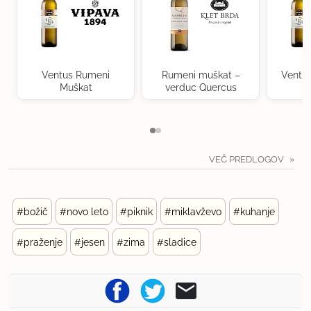
Ventus Rumeni
Rumeni muškat –
Ventu
Muškat
verduc Quercus
VEČ PREDLOGOV
#božič
#novo leto
#piknik
#miklavževo
#kuhanje
#praženje
#jesen
#zima
#sladice