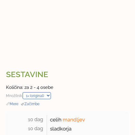
SESTAVINE
Količina: za 2 - 4 osebe
Množilnik:
📏
Mere
·
🌿
Začimbe
10 dag 
celih
mandljev
10 dag 
sladkorja