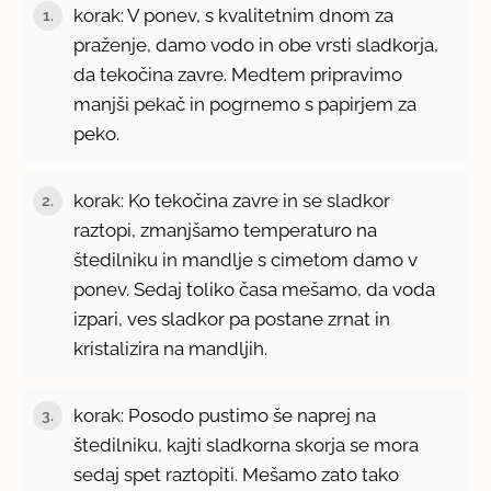
korak: V ponev, s kvalitetnim dnom za
1.
praženje, damo vodo in obe vrsti sladkorja,
da tekočina zavre. Medtem pripravimo
manjši pekač in pogrnemo s papirjem za
peko.
korak: Ko tekočina zavre in se sladkor
2.
raztopi, zmanjšamo temperaturo na
štedilniku in mandlje s cimetom damo v
ponev. Sedaj toliko časa mešamo, da voda
izpari, ves sladkor pa postane zrnat in
kristalizira na mandljih.
korak: Posodo pustimo še naprej na
3.
štedilniku, kajti sladkorna skorja se mora
sedaj spet raztopiti. Mešamo zato tako