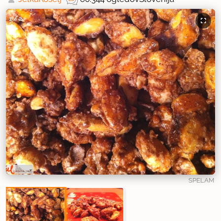
1
/
2
SPELAM