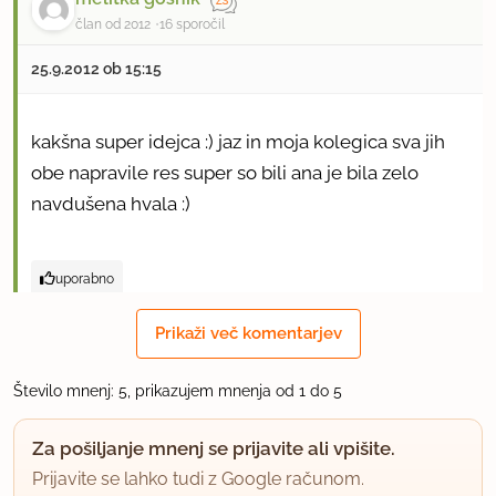
član od 2012
16 sporočil
25.9.2012 ob 15:15
kakšna super idejca :) jaz in moja kolegica sva jih
obe napravile res super so bili ana je bila zelo
navdušena hvala :)
uporabno
SPELAM
Prikaži več komentarjev
član od 2001
52 sporočil
Število mnenj: 5, prikazujem mnenja od 1 do 5
14.12.2013 ob 19:01
Za pošiljanje mnenj se prijavite ali vpišite.
Danes narejeni. Dišijo omamno in so zelo
Prijavite se lahko tudi z Google računom.
okusni.Čista Petka. Slikici sta že odposlani.