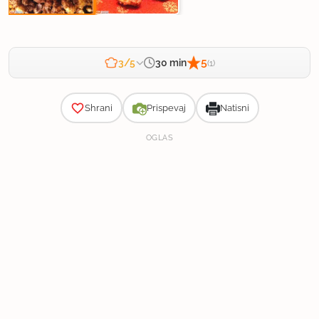
5
30 min
3/5
(1)
Zahtevnost
Shrani
Prispevaj
Natisni
OGLAS