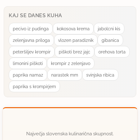
KAJ SE DANES KUHA
pecivo iz pudinga
kokosova krema
jabolcni kis
zelenjavna priloga
vlozen paradiznik
gibanica
peteršiljev krompir
piškoti brez jajc
orehova torta
limonini piškoti
krompir z zelenjavo
paprika namaz
narastek mm
svinjska ribica
paprika s krompirjem
Največja slovenska kulinarična skupnost.