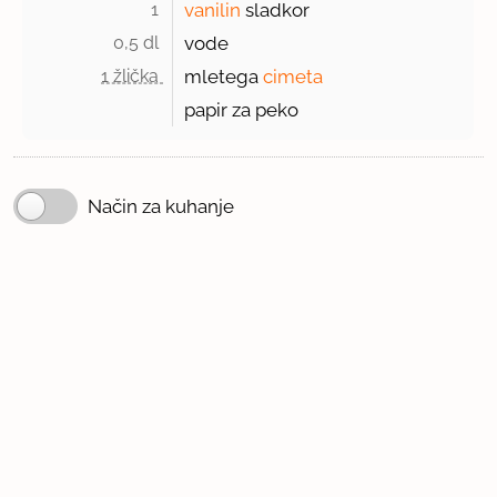
1 
vanilin
sladkor
0,5 dl 
vode
1 žlička 
mletega
cimeta
papir za peko
Način za kuhanje