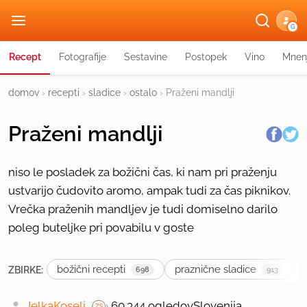
G
Recept
Fotografije
Sestavine
Postopek
Vino
Mnen
domov
›
recepti
›
sladice
›
ostalo
›
Praženi mandlji
Praženi mandlji
niso le posladek za božični čas, ki nam pri praženju
ustvarijo čudovito aromo, ampak tudi za čas piknikov.
Vrečka praženih mandljev je tudi domiselno darilo
poleg buteljke pri povabilu v goste
božični recepti
praznične sladice
ZBIRKE:
698
913
JelkaKoselj
60.344 ogledov
Slovenija