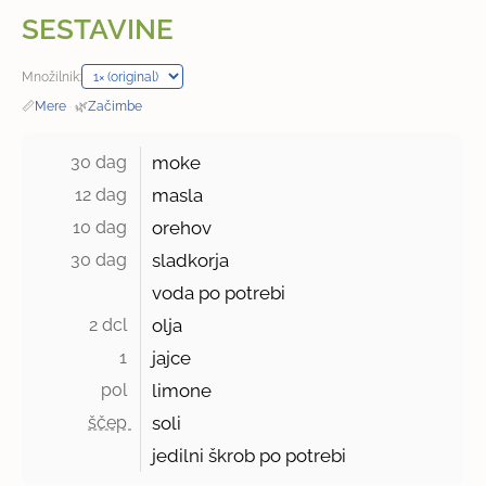
SESTAVINE
Množilnik:
📏
Mere
·
🌿
Začimbe
30 dag 
moke
12 dag 
masla
10 dag 
orehov
30 dag 
sladkorja
voda po potrebi
2 dcl 
olja
1 
jajce
pol 
limone
ščep 
soli
jedilni škrob po potrebi