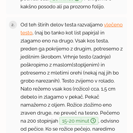
kakšno posodo ali pa prozorno folijo.
Od teh štirih delov testa razvaljamo
vlečeno
testo
, (naj bo tanko kot list papirja) in
zlagamo eno na drugo. Vsak kos testa,
preden ga pokrijemo z drugim, potresemo z
jedilnim škrobom. Vrhnje testo (zadnje)
poškropimo z maslom(stopljenim) in
potresemo z mletimi orehi (nekaj naj jih bo
grobo narezanih). Testo zvijemo v rolado.
Nato režemo vsak kos (rožico) cca. 1,5 cm
debelo in zlagamo v pekač. Pekač
namažemo z oljem. Rožice zložimo eno
zraven druge, ne preveč na tesno. Pečemo
na 200 stopinjah
15-20 minut
, odvisno
od pečice. Ko se rožice pečejo, naredimo