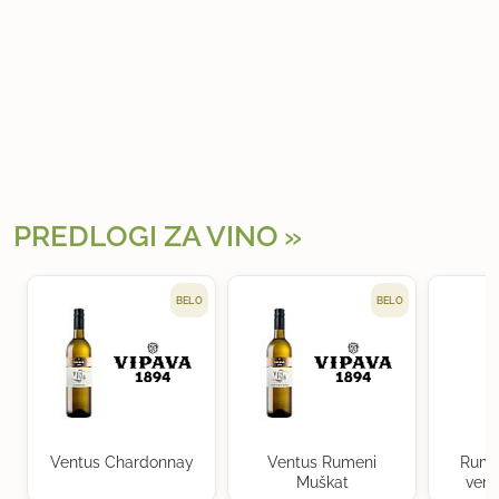
PREDLOGI ZA VINO
BELO
BELO
Ventus Chardonnay
Ventus Rumeni
Rume
Muškat
verd