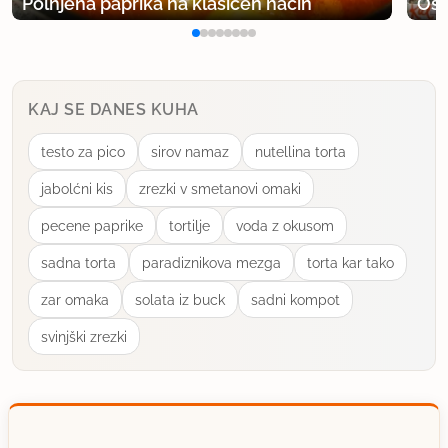
Polnjena paprika na klasičen način
Osv
KAJ SE DANES KUHA
testo za pico
sirov namaz
nutellina torta
jabolćni kis
zrezki v smetanovi omaki
pecene paprike
tortilje
voda z okusom
sadna torta
paradiznikova mezga
torta kar tako
zar omaka
solata iz buck
sadni kompot
svinjški zrezki