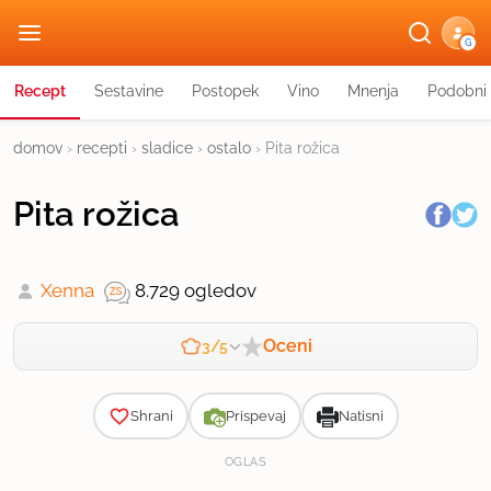
G
Recept
Sestavine
Postopek
Vino
Mnenja
Podobni 
domov
›
recepti
›
sladice
›
ostalo
›
Pita rožica
Pita rožica
Xenna
8.729 ogledov
Oceni
3/5
Zahtevnost
Shrani
Prispevaj
Natisni
OGLAS