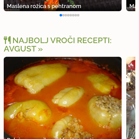
Maslena rožica s pehtranom
Mak
NAJBOLJ VROČI RECEPTI:
AVGUST