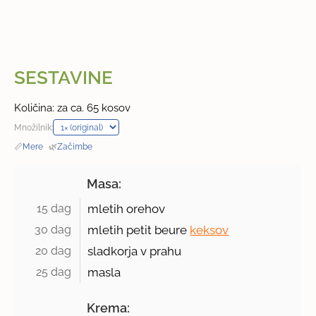
SESTAVINE
Količina: za ca. 65 kosov
Množilnik:
📏
Mere
·
🌿
Začimbe
Masa:
15 dag 
mletih orehov
30 dag 
mletih petit beure
keksov
20 dag 
sladkorja v prahu
25 dag 
masla
Krema: