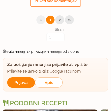
Prikaži več komentarjev
nekaj časa ziher ne bom. so pa bolj majhni - oblate
za dno režem s pokrovčkom od Fruca, visoki pa so
nekje 7cm.
«
»
1
2
Stran:
uporabno
dalsi
član od 2002
339 sporočil
Število mnenj: 17, prikazujem mnenja od 1 do 10
23.10.2006 ob 12:59
Za pošiljanje mnenj se prijavite ali vpišite.
To pa mora biti zelo dobro, bomo kmalu sprobali
Prijavite se lahko tudi z Google računom.
saj se bližajo praziki.
Prijava
Vpis
LP
Marjana
PODOBNI RECEPTI