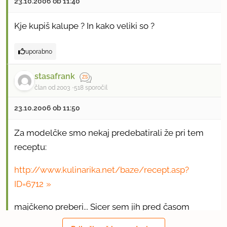
23.10.2006 ob 11:40
Kje kupiš kalupe ? In kako veliki so ?
uporabno
stasafrank
član od 2003
518 sporočil
23.10.2006 ob 11:50
Za modelčke smo nekaj predebatirali že pri tem
receptu:
http://www.kulinarika.net/baze/recept.asp?
ID=6712
majčkeno preberi... Sicer sem jih pred časom
naročala na Hrvaško še za nekaj članic, ampak...