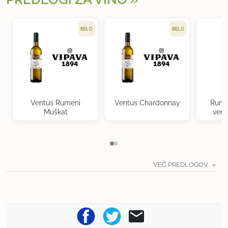
BELO
BELO
Ventus Rumeni
Ventus Chardonnay
Rume
Muškat
verd
VEČ PREDLOGOV