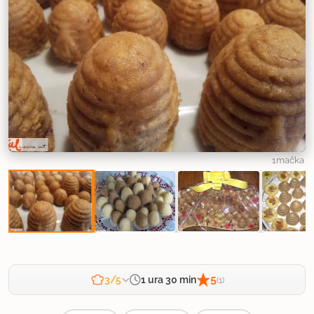
1mačka
5
1 ura 30 min
3/5
(1)
Zahtevnost