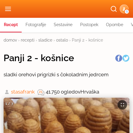
G
Recept
Fotografije
Sestavine
Postopek
Opombe
domov
›
recepti
›
sladice
›
ostalo
›
Panji 2 - košnice
Panji 2 - košnice
sladki orehovi prigrizki s čokoladnim jedrcem
stasafrank
41.750 ogledov
Hrvaška
1
/
7