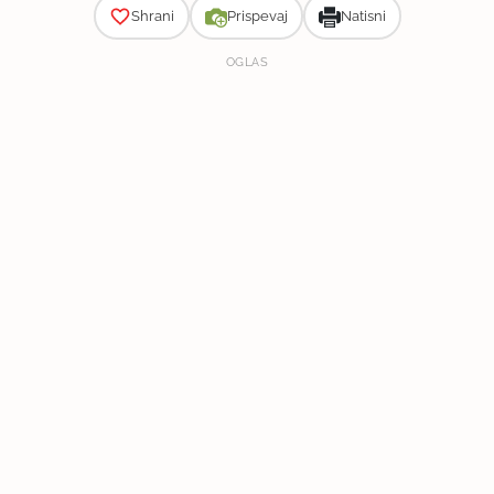
Shrani
Prispevaj
Natisni
OGLAS