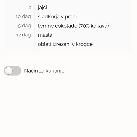
2 
jajci
10 dag 
sladkorja v prahu
15 dag 
temne čokolade (
70%
kakava)
12 dag 
masla
oblati izrezani v krogce
Način za kuhanje