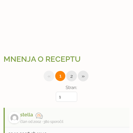
MNENJA O RECEPTU
«
»
1
2
Stran:
stella
član od 2002
380 sporočil