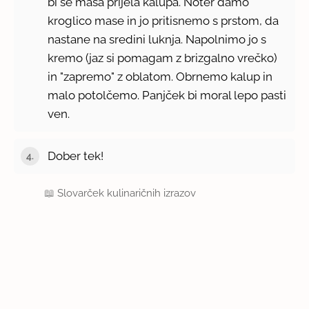
bi se masa prijela kalupa. Noter damo
kroglico mase in jo pritisnemo s prstom, da
nastane na sredini luknja. Napolnimo jo s
kremo (jaz si pomagam z brizgalno vrečko)
in "zapremo" z oblatom. Obrnemo kalup in
malo potolčemo. Panjček bi moral lepo pasti
ven.
Dober tek!
📖
Slovarček kulinaričnih izrazov