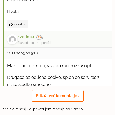
Hvala
uporabno
zverinca
član od 2003
3 sporočil
11.12.2003 ob 9:28
Mak je bolje zmleti, vsaj po mojih izkusnjah.
Drugace pa odlicno pecivo, sploh ce serviras z
malo sladke smetane.
Prikaži več komentarjev
uporabno
Število mnenj: 10, prikazujem mnenja od 1 do 10
capala