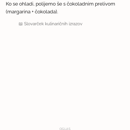
Ko se ohladi, polijemo še s čokoladnim prelivom
(margarina + čokolada).
📖
Slovarček kulinaričnih izrazov
OGLAS