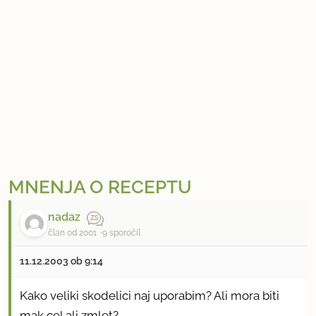
MNENJA O RECEPTU
nadaz
član od 2001
9 sporočil
11.12.2003 ob 9:14
Kako veliki skodelici naj uporabim? Ali mora biti
mak cel ali zmlet?