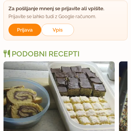
član od 2003
75 sporočil
Za pošiljanje mnenj se prijavite ali vpišite.
11.12.2003 ob 13:57
Prijavite se lahko tudi z Google računom.
Mak jaz zmeljem, za skodelice pa vzamem
Prijava
Vpis
jogurtove lončke.
Upam, da ti bo uspelo, če bos poskusila.
PODOBNI RECEPTI
Lp
uporabno
Zvezdana
član od 2003
118 sporočil
12.12.2003 ob 21:40
Jaz delam to pecivo z celim makom,imam