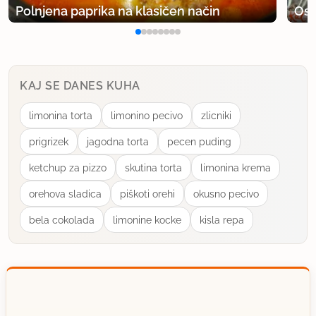
Polnjena paprika na klasičen način
Osv
13.8.2005 ob 18:39
Sam tole se pa mal dlje peče ku pa 20 minut, ne?
Jst sm pekla 35 minut, da je bil nož čist, ko sem
KAJ SE DANES KUHA
preverjala če je pečeno.
limonina torta
limonino pecivo
zlicniki
uporabno
prigrizek
jagodna torta
pecen puding
TiNNcHy
ketchup za pizzo
skutina torta
limonina krema
član od 2005
3 sporočil
orehova sladica
piškoti orehi
okusno pecivo
4.12.2005 ob 20:03
bela cokolada
limonine kocke
kisla repa
am....kok čokolade je treba sploh dat
uporabno
renata.zagmajster@kabelnet.net