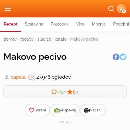
G
Recept
Sestavine
Postopek
Vino
Mnenja
Podobni 
domov
›
recepti
›
sladice
›
ostalo
›
Makovo pecivo
Makovo pecivo
capala
27.946 ogledov
5
1/5
(4)
Zahtevnost
Shrani
Prispevaj
Natisni
OGLAS