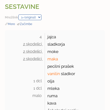
SESTAVINE
Množilnik:
📏
Mere
·
🌿
Začimbe
4 
jajca
2 skodelici 
sladkorja
2 skodelici 
moke
2 skodelici 
maka
pecilni prašek
vanilin
sladkor
1 dcl 
olja
1 dcl 
mleka
malo 
ruma
kava