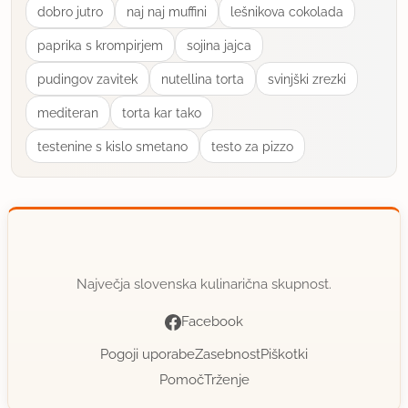
dobro jutro
naj naj muffini
lešnikova cokolada
renata.zagmajster@kabelnet.net
paprika s krompirjem
sojina jajca
član od 2006
133 sporočil
pudingov zavitek
nutellina torta
svinjški zrezki
2.5.2010 ob 4:48
mediteran
torta kar tako
Delala po receptu, odlično pecivo.
testenine s kislo smetano
testo za pizzo
uporabno
Jannaa
član od 2009
508 sporočil
5.9.2010 ob 19:58
Največja slovenska kulinarična skupnost.
Facebook
Super sladica! Naredila sem malce več kreme, ker
sem rezala večje kose in smo jedli z žlico. Sem
Pogoji uporabe
Zasebnost
Piškotki
imela pomisleke, da mogoče biskvit ne bo dovolj
Pomoč
Trženje
sočen, ker ni z ničemer namočen. Vendar je na