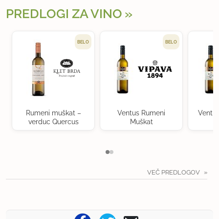
PREDLOGI ZA VINO
BELO
BELO
Rumeni muškat –
Ventus Rumeni
Ventu
verduc Quercus
Muškat
VEČ PREDLOGOV