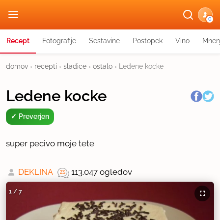
G
Recept
Fotografije
Sestavine
Postopek
Vino
Mnen
domov
›
recepti
›
sladice
›
ostalo
›
Ledene kocke
Ledene kocke
Preverjen
super pecivo moje tete
DEKLINA
113.047 ogledov
1
/
7