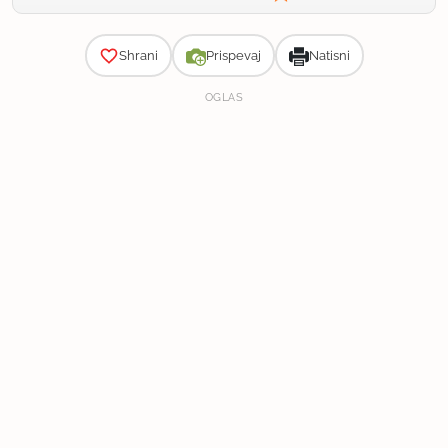
Zahtevnost
Shrani
Prispevaj
Natisni
OGLAS