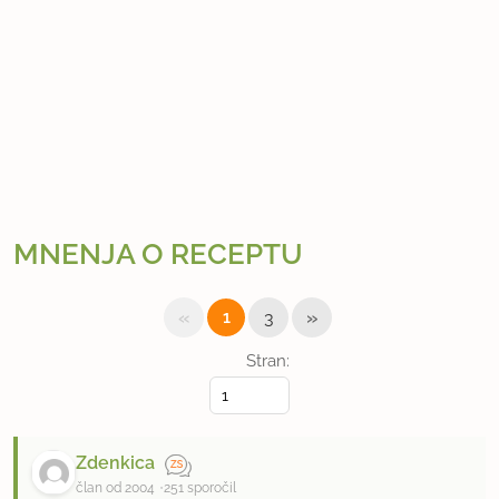
MNENJA O RECEPTU
«
»
1
3
Stran:
Zdenkica
član od 2004
251 sporočil