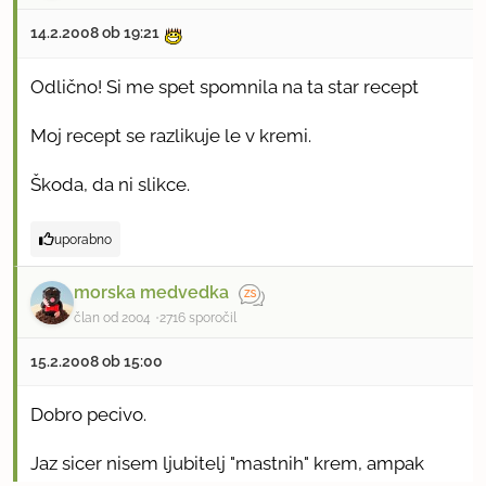
14.2.2008 ob 19:21
Odlično! Si me spet spomnila na ta star recept
Moj recept se razlikuje le v kremi.
Škoda, da ni slikce.
uporabno
morska medvedka
član od 2004
2716 sporočil
15.2.2008 ob 15:00
Dobro pecivo.
Jaz sicer nisem ljubitelj "mastnih" krem, ampak