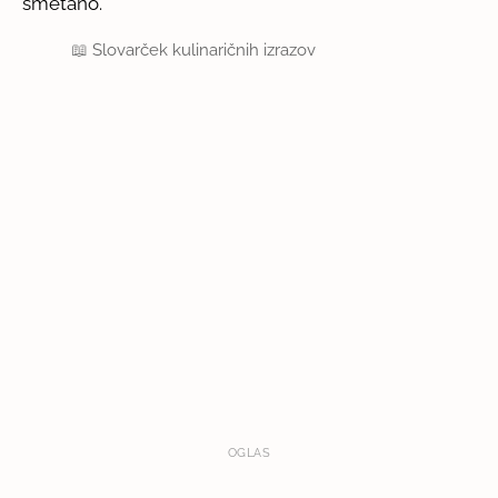
smetano.
📖
Slovarček kulinaričnih izrazov
OGLAS