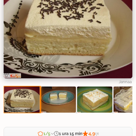
Jannaa
4,9
1 ura 15 min
1/5
(7)