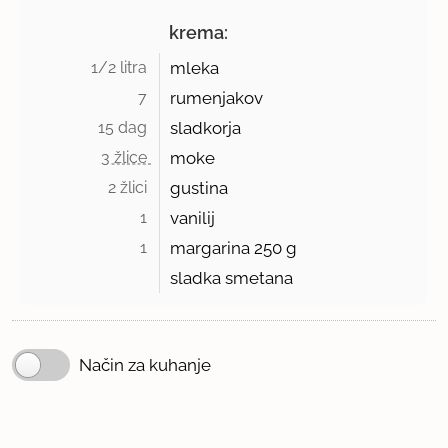
krema:
1/2 litra 
mleka
7 
rumenjakov
15 dag 
sladkorja
3 žlice 
moke
2 žlici 
gustina
1 
vanilij
1 
margarina
250 g
sladka smetana
Način za kuhanje