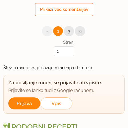
moji jedci so bili navdušeni.
Prikaži več komentarjev
Slikico sem že poslala.
«
»
1
3
uporabno
Stran:
caka
član od 2008
42 sporočil
6.3.2008 ob 15:57
Število mnenj: 24, prikazujem mnenja od 1 do 10
hvala za recept
Za pošiljanje mnenj se prijavite ali vpišite.
Prijavite se lahko tudi z Google računom.
uporabno
Prijava
Vpis
mizarka
član od 2006
988 sporočil
PODOBNI RECEPTI
9.6.2008 ob 15:54