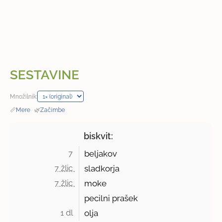
SESTAVINE
Množilnik:
📏
Mere
·
🌿
Začimbe
biskvit:
7 
beljakov
7 žlic 
sladkorja
7 žlic 
moke
pecilni prašek
1 dl 
olja