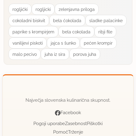
rogljićki
rogljicki
zelenjavna priloga
cokoladni biskvit
bela ćokolada
sladke palacinke
paprike s krompirjem
bela cokolada
ribji file
vanilijevi piskoti
jajca s šunko
pećen krompir
malo pecivo
juha iz sira
porova juha
Največja slovenska kulinarična skupnost.
Facebook
Pogoji uporabe
Zasebnost
Piškotki
Pomoč
Trženje