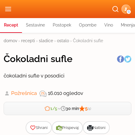
G
Recept
Sestavine
Postopek
Opombe
Vino
Mnenja
domov
›
recepti
›
sladice
›
ostalo
›
Čokoladni sufle
Čokoladni sufle
čokoladni sufle v posodici
Požrešnica
16.010 ogledov
5
30 min
1/5
(1)
Zahtevnost
Shrani
Prispevaj
Natisni