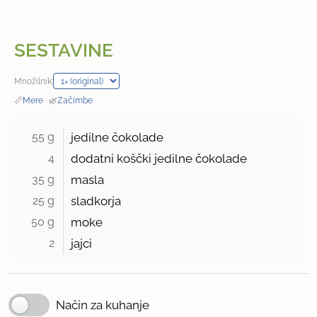
SESTAVINE
Množilnik:
📏
Mere
·
🌿
Začimbe
55 g 
jedilne čokolade
4 
dodatni koščki jedilne čokolade
35 g 
masla
25 g 
sladkorja
50 g 
moke
2 
jajci
Način za kuhanje