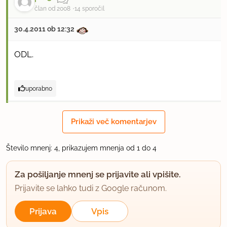
član od 2008
14 sporočil
30.4.2011 ob 12:32
ODL.
uporabno
pat3
Prikaži več komentarjev
član od 2008
14 sporočil
30.4.2011 ob 14:21
Število mnenj: 4, prikazujem mnenja od 1 do 4
odlično je bilo!!!!
Za pošiljanje mnenj se prijavite ali vpišite.
Prijavite se lahko tudi z Google računom.
uporabno
Prijava
Vpis
AMBER30