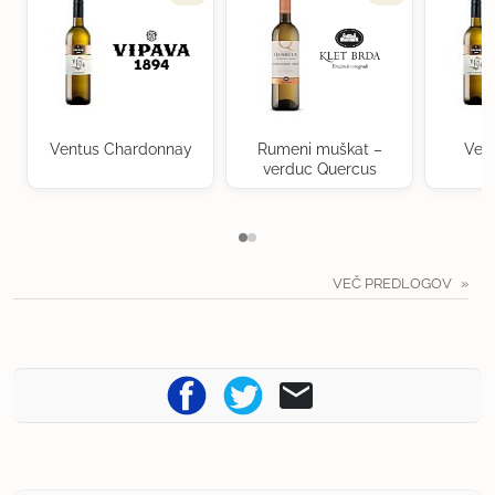
Ventus Chardonnay
Rumeni muškat –
Ven
verduc Quercus
VEČ PREDLOGOV