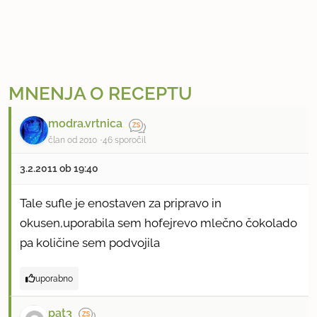
MNENJA O RECEPTU
modra.vrtnica
član od 2010
46 sporočil
3.2.2011 ob 19:40
Tale sufle je enostaven za pripravo in
okusen,uporabila sem hofejrevo mlečno čokolado
pa količine sem podvojila
uporabno
pat3