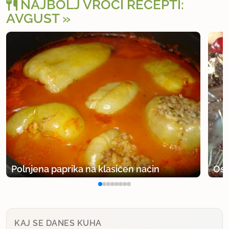
NAJBOLJ VROČI RECEPTI:
AVGUST
Polnjena paprika na klasičen način
Osv
KAJ SE DANES KUHA