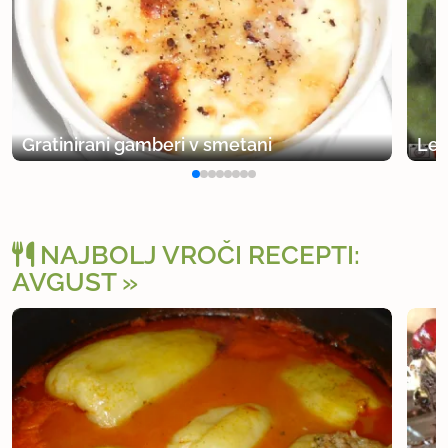
Gratinirani gamberi v smetani
Led
NAJBOLJ VROČI RECEPTI:
AVGUST