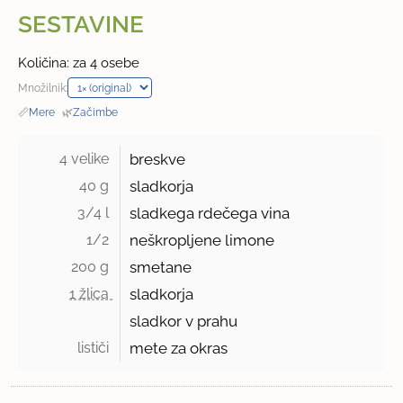
SESTAVINE
Količina: za 4 osebe
Množilnik:
📏
Mere
·
🌿
Začimbe
4 velike 
breskve
40 g 
sladkorja
3/4 l 
sladkega rdečega vina
1/2 
neškropljene limone
200 g 
smetane
1 žlica 
sladkorja
sladkor v prahu
lističi 
mete za okras