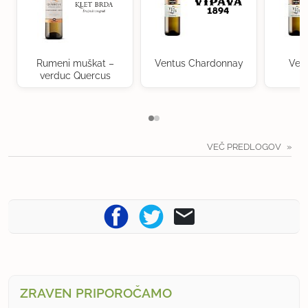
Rumeni muškat –
Ventus Chardonnay
Ven
verduc Quercus
VEČ PREDLOGOV
ZRAVEN PRIPOROČAMO