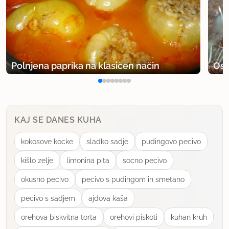
Polnjena paprika na klasičen način
Osv
KAJ SE DANES KUHA
kokosove kocke
sladko sadje
pudingovo pecivo
kišlo zelje
limonina pita
socno pecivo
okusno pecivo
pecivo s pudingom in smetano
pecivo s sadjem
ajdova kaša
orehova biskvitna torta
orehovi piskoti
kuhan kruh