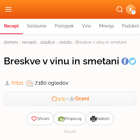
G
Recept
Sestavine
Postopek
Vino
Mnenja
Podobni 
domov
›
recepti
›
sladice
›
ostalo
›
Breskve v vinu in smetani
Breskve v vinu in smetani
fritz1
7.180 ogledov
Oceni
3/5
Zahtevnost
Shrani
Prispevaj
Natisni
OGLAS