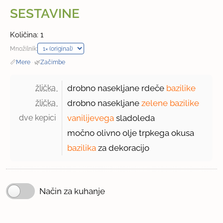
SESTAVINE
Količina: 1
Množilnik:
📏
Mere
·
🌿
Začimbe
žlička 
drobno nasekljane rdeče
bazilike
žlička 
drobno nasekljane
zelene
bazilike
dve kepici 
vanilijevega
sladoleda
močno olivno olje trpkega okusa
bazilika
za dekoracijo
Način za kuhanje