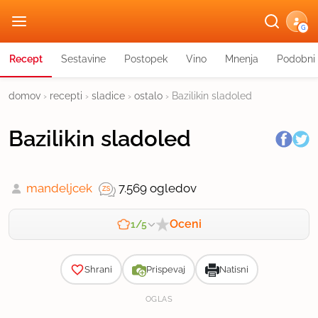
G
Recept
Sestavine
Postopek
Vino
Mnenja
Podobni 
domov
›
recepti
›
sladice
›
ostalo
›
Bazilikin sladoled
Bazilikin sladoled
mandeljcek
7.569 ogledov
Oceni
1/5
Zahtevnost
Shrani
Prispevaj
Natisni
OGLAS