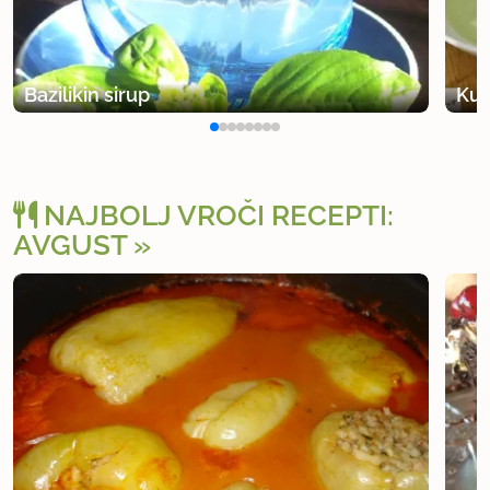
Bazilikin sirup
Kum
NAJBOLJ VROČI RECEPTI:
AVGUST