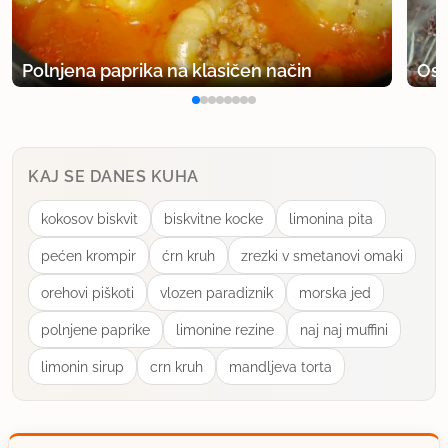
Polnjena paprika na klasičen način
Osv
KAJ SE DANES KUHA
kokosov biskvit
biskvitne kocke
limonina pita
pećen krompir
ćrn kruh
zrezki v smetanovi omaki
orehovi piškoti
vlozen paradiznik
morska jed
polnjene paprike
limonine rezine
naj naj muffini
limonin sirup
crn kruh
mandljeva torta