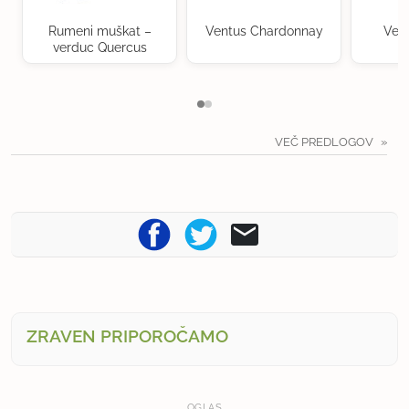
Rumeni muškat –
Ventus Chardonnay
Ven
verduc Quercus
VEČ PREDLOGOV
ZRAVEN PRIPOROČAMO
OGLAS