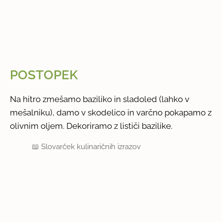
POSTOPEK
Na hitro zmešamo baziliko in sladoled (lahko v
mešalniku), damo v skodelico in varčno pokapamo z
olivnim oljem. Dekoriramo z lističi bazilike.
📖
Slovarček kulinaričnih izrazov