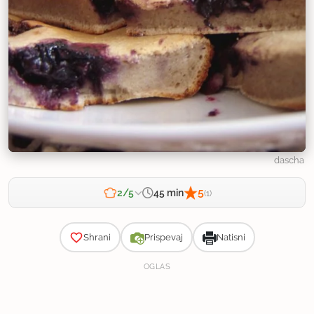
dascha
5
45 min
2/5
(1)
Zahtevnost
Shrani
Prispevaj
Natisni
OGLAS