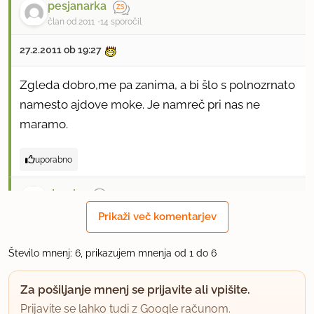
pesjanarka
član od 2011
14 sporočil
27.2.2011 ob 19:27
Zgleda dobro,me pa zanima, a bi šlo s polnozrnato
namesto ajdove moke. Je namreč pri nas ne
maramo.
uporabno
dascha
član od 2005
116 sporočil
Prikaži več komentarjev
27.2.2011 ob 22:14
Število mnenj: 6, prikazujem mnenja od 1 do 6
Mislim da bi šlo tudi iz polnozrnate moke. Jaz je še
Za pošiljanje mnenj se prijavite ali vpišite.
sicer nisem uporabljala. Mogoče bi je morali dati
Prijavite se lahko tudi z Google računom.
manj kot ajdove in več pšenicne. Če ste jo že prej