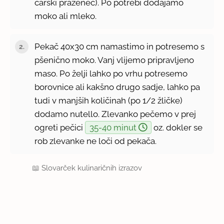
carski praženec). Po potrebi dodajamo
moko ali mleko.
Pekač 40x30 cm namastimo in potresemo s
pšenično moko. Vanj vlijemo pripravljeno
maso. Po želji lahko po vrhu potresemo
borovnice ali kakšno drugo sadje, lahko pa
tudi v manjših količinah (po 1/2 žličke)
dodamo nutello. Zlevanko pečemo v prej
ogreti pečici
35-40 minut
oz. dokler se
rob zlevanke ne loči od pekača.
📖
Slovarček kulinaričnih izrazov