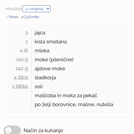
Množilnik:
📏
Mere
·
🌿
Začimbe
3 
jajca
1 
kisla smetana
4 dl 
mleka
120 g 
moke (pšenične)
240 g 
ajdove moke
4 žlice 
sladkorja
1 žlička 
soli
maščoba in moka za pekač
po želji borovnice, maline, nutella
Način za kuhanje