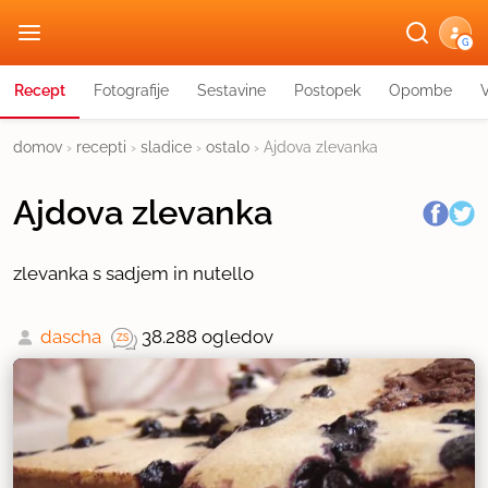
G
Recept
Fotografije
Sestavine
Postopek
Opombe
domov
›
recepti
›
sladice
›
ostalo
›
Ajdova zlevanka
Ajdova zlevanka
zlevanka s sadjem in nutello
dascha
38.288 ogledov