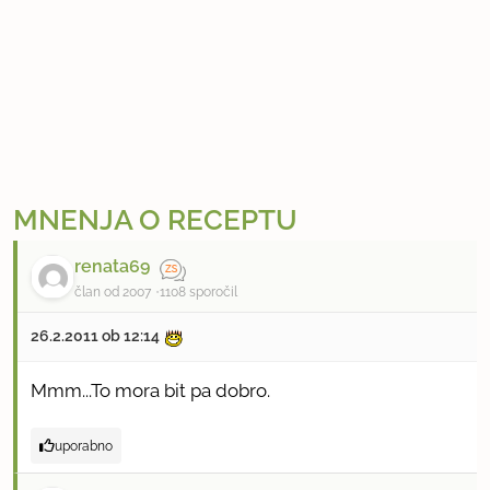
MNENJA O RECEPTU
renata69
član od 2007
1108 sporočil
26.2.2011 ob 12:14
Mmm...To mora bit pa dobro.
uporabno