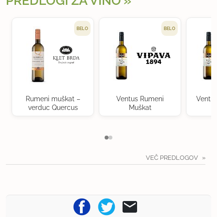
PREDLOGI ZA VINO
BELO
BELO
Rumeni muškat –
Ventus Rumeni
Ventu
verduc Quercus
Muškat
VEČ PREDLOGOV