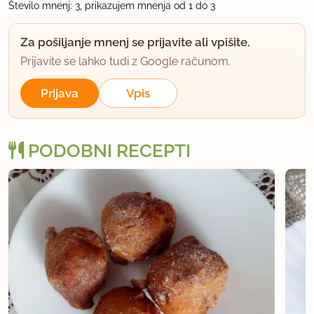
Vanillia
Število mnenj: 3, prikazujem mnenja od 1 do 3
član od 2015
60 sporočil
Za pošiljanje mnenj se prijavite ali vpišite.
4.8.2015 ob 9:19
Prijavite se lahko tudi z Google računom.
seveda lahko rulado namažete s čimerkoli
Prijava
Vpis
uporabno
PODOBNI RECEPTI