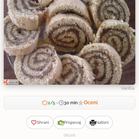
Vanillia
Oceni
30 min
2/5
Zahtevnost
Shrani
Prispevaj
Natisni
OGLAS