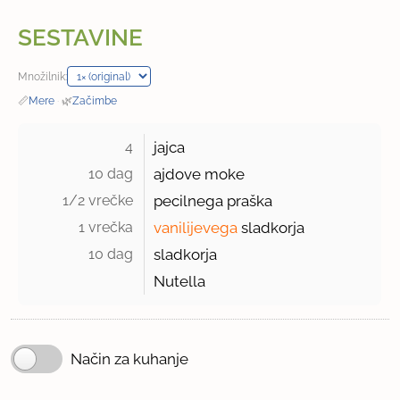
SESTAVINE
Množilnik:
📏
Mere
·
🌿
Začimbe
4 
jajca
10 dag 
ajdove moke
1/2 vrečke 
pecilnega praška
1 vrečka 
vanilijevega
sladkorja
10 dag 
sladkorja
Nutella
Način za kuhanje