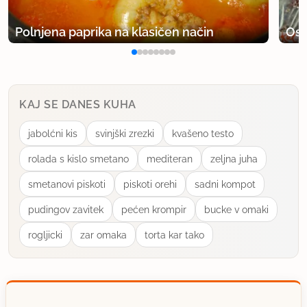
Polnjena paprika na klasičen način
Osv
KAJ SE DANES KUHA
jabolćni kis
svinjški zrezki
kvašeno testo
rolada s kislo smetano
mediteran
zeljna juha
smetanovi piskoti
piskoti orehi
sadni kompot
pudingov zavitek
pećen krompir
bucke v omaki
rogljicki
zar omaka
torta kar tako