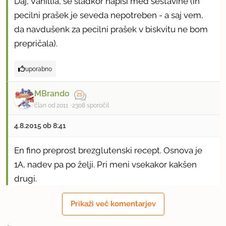
Daj, Vanillia, še sladkor napiši med sestavine (in
pecilni prašek je seveda nepotreben - a saj vem,
da navdušenk za pecilni prašek v biskvitu ne bom
prepričala).
uporabno
MBrando
član od 2011
2308 sporočil
4.8.2015 ob 8:41
En fino preprost brezglutenski recept. Osnova je
1A, nadev pa po želji. Pri meni vsekakor kakšen
drugi.
Prikaži več komentarjev
uporabno