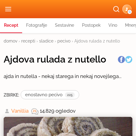
G
Recept
Fotografije
Sestavine
Postopek
Vino
Mnen
domov
›
recepti
›
sladice
›
pecivo
›
Ajdova rulada z nutello
Ajdova rulada z nutello
ajda in nutella - nekaj starega in nekaj novejšega...
enostavno pecivo
ZBIRKE:
225
Vanillia
14.829 ogledov