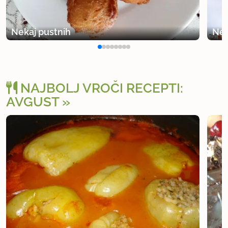
Nekaj pustnih
Nek
NAJBOLJ VROČI RECEPTI:
AVGUST