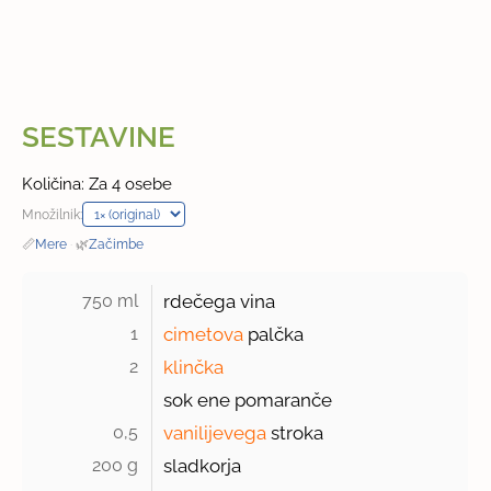
SESTAVINE
Količina: Za 4 osebe
Množilnik:
📏
Mere
·
🌿
Začimbe
750 ml 
rdečega vina
1 
cimetova
palčka
2 
klinčka
sok ene pomaranče
0,5 
vanilijevega
stroka
200 g 
sladkorja