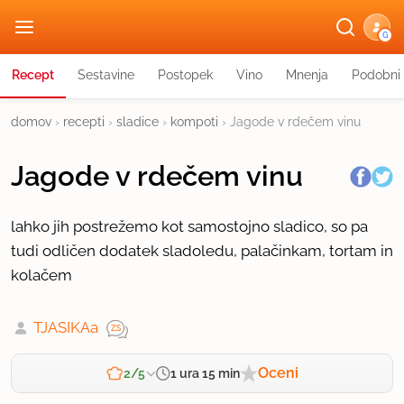
G
Recept
Sestavine
Postopek
Vino
Mnenja
Podobni 
domov
›
recepti
›
sladice
›
kompoti
›
Jagode v rdečem vinu
Jagode v rdečem vinu
lahko jih postrežemo kot samostojno sladico, so pa
tudi odličen dodatek sladoledu, palačinkam, tortam in
kolačem
TJASIKAa
Oceni
1 ura 15 min
2/5
Zahtevnost