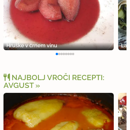
Hruške v črnem vinu
Lah
NAJBOLJ VROČI RECEPTI:
AVGUST