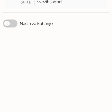
500 g 
svežih jagod
Način za kuhanje