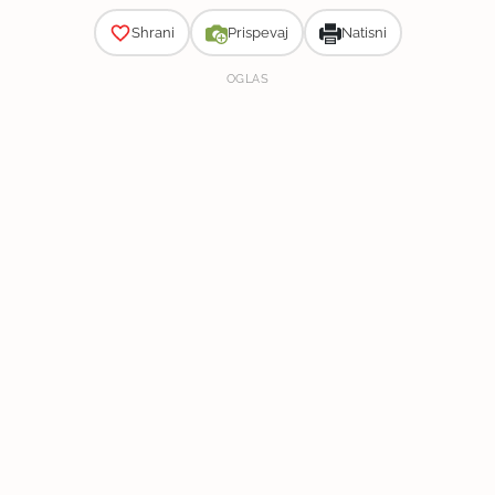
Shrani
Prispevaj
Natisni
OGLAS