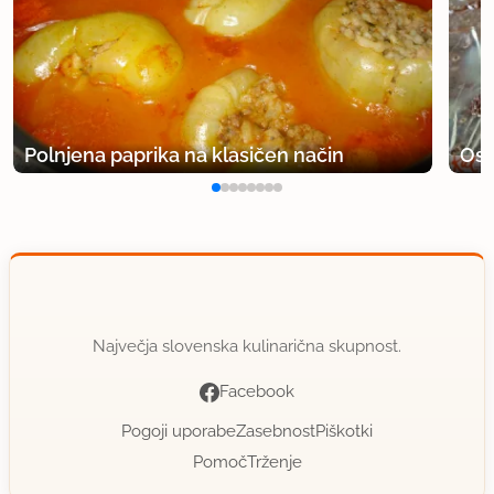
Polnjena paprika na klasičen način
Osv
Največja slovenska kulinarična skupnost.
Facebook
Pogoji uporabe
Zasebnost
Piškotki
Pomoč
Trženje