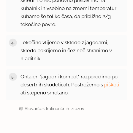
skledi. Lonec ponovno pristavimo na
kuhalnik in vsebino na zmerni temperaturi
kuhamo še toliko časa, da približno 2/3
tekočine povre.
Tekočino vlijemo v skledo z jagodami,
skledo pokrijemo in čez noč shranimo v
hladilnik.
Ohlajen "jagodni kompot" razporedimo po
desertnih skodelicah. Postrežemo s
piškoti
ali stepeno smetano.
📖
Slovarček kulinaričnih izrazov