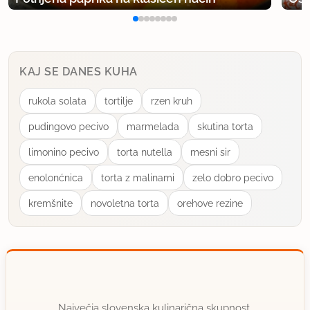
KAJ SE DANES KUHA
rukola solata
tortilje
rzen kruh
pudingovo pecivo
marmelada
skutina torta
limonino pecivo
torta nutella
mesni sir
enolonćnica
torta z malinami
zelo dobro pecivo
kremšnite
novoletna torta
orehove rezine
Največja slovenska kulinarična skupnost.