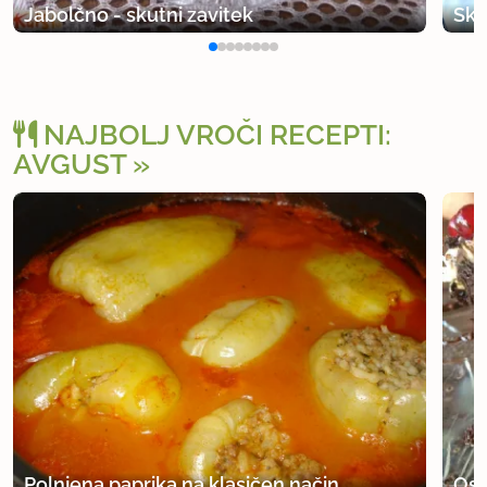
Jabolčno - skutni zavitek
Sku
NAJBOLJ VROČI RECEPTI:
AVGUST
Polnjena paprika na klasičen način
Osv