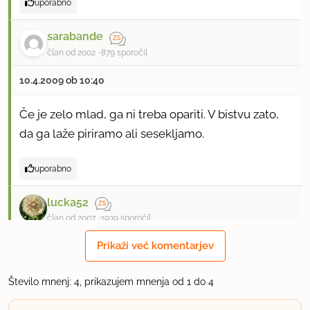
uporabno
sarabande
član od 2002
879 sporočil
10.4.2009 ob 10:40
Če je zelo mlad, ga ni treba opariti. V bistvu zato,
da ga laže piriramo ali sesekljamo.
uporabno
lucka52
član od 2007
1939 sporočil
Prikaži več komentarjev
21.4.2010 ob 7:27
Odlicen zavitek! Sploh pa narejen iz domacega
Število mnenj: 4, prikazujem mnenja od 1 do 4
testa, v katerem je se malo masla...