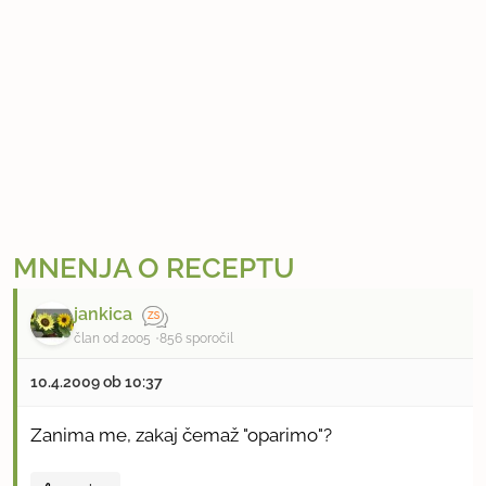
MNENJA O RECEPTU
jankica
član od 2005
856 sporočil
10.4.2009 ob 10:37
Zanima me, zakaj čemaž "oparimo"?