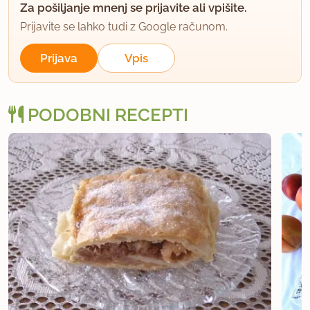
Za pošiljanje mnenj se prijavite ali vpišite.
uporabno
Prijavite se lahko tudi z Google računom.
Prijava
Vpis
Lilka
član od 2002
12 sporočil
25.3.2011 ob 11:48
PODOBNI RECEPTI
Naredili ta vikend - naravnost fantastično. Testo
sem naredila iz polnozrnate pirine moke. Res
dobra kombinacija.
uporabno