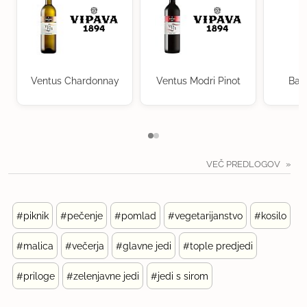
Ventus Chardonnay
Ventus Modri Pinot
Bag
VEČ PREDLOGOV
#piknik
#pečenje
#pomlad
#vegetarijanstvo
#kosilo
#malica
#večerja
#glavne jedi
#tople predjedi
#priloge
#zelenjavne jedi
#jedi s sirom