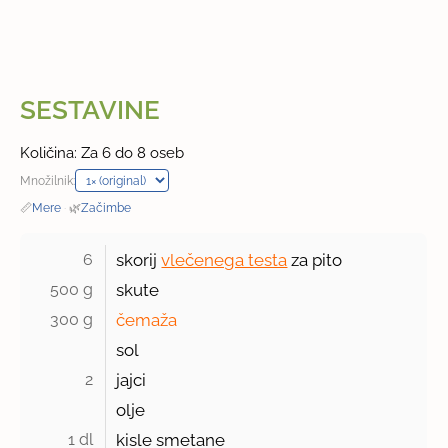
SESTAVINE
Količina: Za 6 do 8 oseb
Množilnik:
📏
Mere
·
🌿
Začimbe
6 
skorij
vlečenega testa
za pito
500 g 
skute
300 g 
čemaža
sol
2 
jajci
olje
1 dl 
kisle smetane