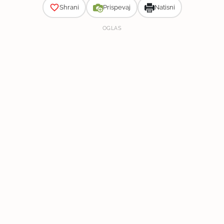
Shrani
Prispevaj
Natisni
OGLAS