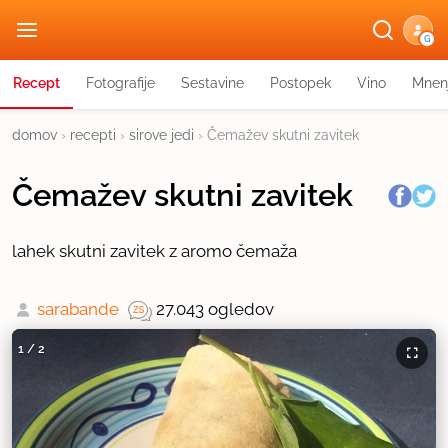
G
Recept
Fotografije
Sestavine
Postopek
Vino
Mnen
domov
›
recepti
›
sirove jedi
›
Čemažev skutni zavitek
Čemažev skutni zavitek
lahek skutni zavitek z aromo čemaža
sarabande
27.043 ogledov
1
/
2