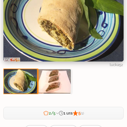
lucka52
5
1 ura
2/5
(1)
Zahtevnost